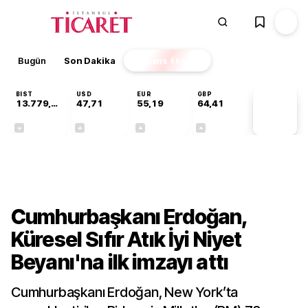
Bugün
Son Dakika
Finans
EKSTRA
BIST
USD
EUR
GBP
13.779,39
47,71
55,19
64,41
PİYASA
VERİLERİ
-0,14%
+0,18%
+0,32%
+0,38%
Dünya
Cumhurbaşkanı Erdoğan,
Küresel Sıfır Atık İyi Niyet
Beyanı'na ilk imzayı attı
Cumhurbaşkanı Erdoğan, New York’ta