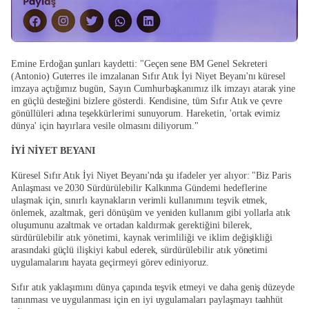
Emine Erdoğan şunları kaydetti: "Geçen sene BM Genel Sekreteri
(Antonio) Guterres ile imzalanan Sıfır Atık İyi Niyet Beyanı'nı küresel
imzaya açtığımız bugün, Sayın Cumhurbaşkanımız ilk imzayı atarak yine
en güçlü desteğini bizlere gösterdi. Kendisine, tüm Sıfır Atık ve çevre
gönüllüleri adına teşekkürlerimi sunuyorum. Hareketin, 'ortak evimiz
dünya' için hayırlara vesile olmasını diliyorum."
İYİ NİYET BEYANI
Küresel Sıfır Atık İyi Niyet Beyanı'nda şu ifadeler yer alıyor: "Biz Paris
Anlaşması ve 2030 Sürdürülebilir Kalkınma Gündemi hedeflerine
ulaşmak için, sınırlı kaynakların verimli kullanımını teşvik etmek,
önlemek, azaltmak, geri dönüşüm ve yeniden kullanım gibi yollarla atık
oluşumunu azaltmak ve ortadan kaldırmak gerektiğini bilerek,
sürdürülebilir atık yönetimi, kaynak verimliliği ve iklim değişikliği
arasındaki güçlü ilişkiyi kabul ederek, sürdürülebilir atık yönetimi
uygulamalarını hayata geçirmeyi görev ediniyoruz.
Sıfır atık yaklaşımını dünya çapında teşvik etmeyi ve daha geniş düzeyde
tanınması ve uygulanması için en iyi uygulamaları paylaşmayı taahhüt