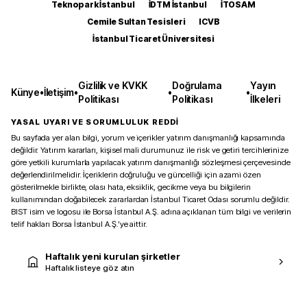
Teknopark İstanbul
İDTM İstanbul
İTOSAM
Cemile Sultan Tesisleri
ICVB
İstanbul Ticaret Üniversitesi
Gizlilik ve KVKK
Doğrulama
Yayın
Künye
•
İletişim
•
•
•
Politikası
Politikası
İlkeleri
YASAL UYARI VE SORUMLULUK REDDİ
Bu sayfada yer alan bilgi, yorum ve içerikler yatırım danışmanlığı kapsamında
değildir. Yatırım kararları, kişisel mali durumunuz ile risk ve getiri tercihlerinize
göre yetkili kurumlarla yapılacak yatırım danışmanlığı sözleşmesi çerçevesinde
değerlendirilmelidir. İçeriklerin doğruluğu ve güncelliği için azami özen
gösterilmekle birlikte, olası hata, eksiklik, gecikme veya bu bilgilerin
kullanımından doğabilecek zararlardan İstanbul Ticaret Odası sorumlu değildir.
BIST isim ve logosu ile Borsa İstanbul A.Ş. adına açıklanan tüm bilgi ve verilerin
telif hakları Borsa İstanbul A.Ş.’ye aittir.
Haftalık yeni kurulan şirketler
Haftalık listeye göz atın