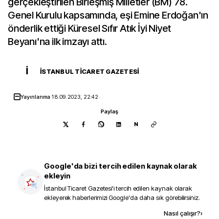
gerçekleştirilen Birleşmiş Milletler (BM) 78.
Genel Kurulu kapsamında, eşi Emine Erdoğan'ın
önderlik ettiği Küresel Sıfır Atık İyi Niyet
Beyanı'na ilk imzayı attı.
İ
İSTANBUL TICARET GAZETESI
Yayınlanma
18.09.2023, 22:42
Paylaş
N
Google'da bizi tercih edilen kaynak olarak
ekleyin
İstanbul Ticaret Gazetesi
'i tercih edilen kaynak olarak
ekleyerek haberlerimizi Google'da daha sık görebilirsiniz.
Kaynak ekle
Nasıl çalışır?
›