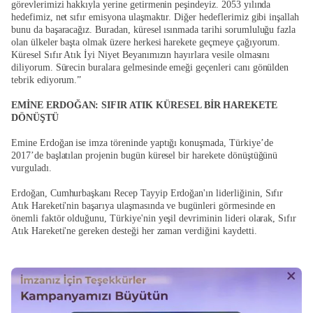
görevlerimizi hakkıyla yerine getirmenin peşindeyiz. 2053 yılında
hedefimiz, net sıfır emisyona ulaşmaktır. Diğer hedeflerimiz gibi inşallah
bunu da başaracağız. Buradan, küresel ısınmada tarihi sorumluluğu fazla
olan ülkeler başta olmak üzere herkesi harekete geçmeye çağıyorum.
Küresel Sıfır Atık İyi Niyet Beyanımızın hayırlara vesile olmasını
diliyorum. Sürecin buralara gelmesinde emeği geçenleri canı gönülden
tebrik ediyorum.”
EMİNE ERDOĞAN: SIFIR ATIK KÜRESEL BİR HAREKETE
DÖNÜŞTÜ
Emine Erdoğan ise imza töreninde yaptığı konuşmada, Türkiye’de
2017’de başlatılan projenin bugün küresel bir harekete dönüştüğünü
vurguladı.
Erdoğan, Cumhurbaşkanı Recep Tayyip Erdoğan'ın liderliğinin, Sıfır
Atık Hareketi'nin başarıya ulaşmasında ve bugünleri görmesinde en
önemli faktör olduğunu, Türkiye'nin yeşil devriminin lideri olarak, Sıfır
Atık Hareketi'ne gereken desteği her zaman verdiğini kaydetti.