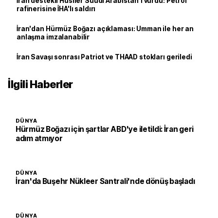
İran destekli Husiler Suudi Arabistan'ı vurdu: Petrol
rafinerisine İHA'lı saldırı
İran'dan Hürmüz Boğazı açıklaması: Umman ile her an
anlaşma imzalanabilir
İran Savaşı sonrası Patriot ve THAAD stokları geriledi
İlgili Haberler
DÜNYA
Hürmüz Boğazı için şartlar ABD'ye iletildi: İran geri
adım atmıyor
DÜNYA
İran'da Buşehr Nükleer Santrali'nde dönüş başladı
DÜNYA