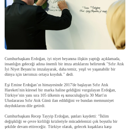
Cumhurbaşkanı Erdoğan, iyi niyet beyanına ilişkin yaptığı açıklamada,
insanlığın geleceği adına önemli bir imza attıklarını belirterek "Sıfır Atık
İyi Niyet Beyanı'nı imzalayarak, daha temiz, yeşil ve yaşanabilir bir
dünya için tavrımızı ortaya koyduk." dedi.
Eşi Emine Erdoğan’ın himayesinde 2017'de başlayan Sıfır Atık
Hareketi'nin küresel bir marka haline geldiğini vurgulayan Erdoğan,
Türkiye’nin yanı sıra 105 ülkenin eş sunuculuğuyla 30 Mart'ın
Uluslararası Sıfır Atık Günü ilan edildiğini ve bundan memnuniyet
duyduklarını dile getirdi.
Cumhurbaşkanı Recep Tayyip Erdoğan, şunları kaydetti: “İklim
değişikliği ve çevre kirliliği krizleriyle mücadelemizi çok boyutlu bir
şekilde devam ettireceğiz. Türkiye olarak, gelecek kuşaklara karşı