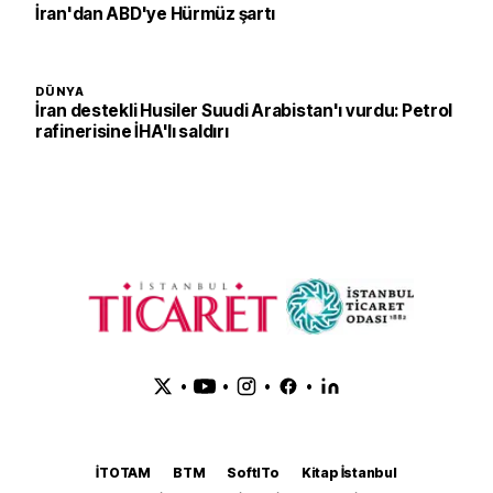
İran'dan ABD'ye Hürmüz şartı
DÜNYA
İran destekli Husiler Suudi Arabistan'ı vurdu: Petrol
rafinerisine İHA'lı saldırı
•
•
•
•
İTOTAM
BTM
SoftITo
Kitap İstanbul