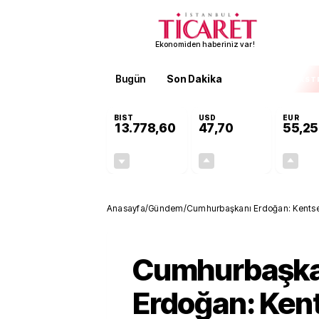
Ekonomiden haberiniz var!
Bugün
Son Dakika
Finans
EKST
BIST
USD
EUR
13.778,60
47,70
55,25
-0,15%
+0,17%
-20,22
0,08
Anasayfa
/
Gündem
/
Cumhurbaşkanı Erdoğan: Kentsel 
meselesidir
Cumhurbaşka
Erdoğan: Ken