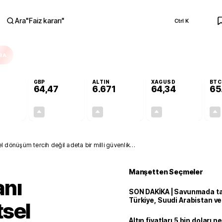
Ara
"
Faiz kararı
"
Ctrl K
RA
GBP
ALTIN
XAGUSD
BTC
64,47
6.671
64,34
65
+0,43%
+0,47%
+2,74%
+4,62%
0,24
0,30
177,96
2,84
dönüşüm tercih değil adeta bir milli güvenlik
Manşetten Seçmeler
nı
SON DAKİKA | Savunmada tari
Türkiye, Suudi Arabistan v
tsel
'Mekke Anlaşması'nı imzala
Altın fiyatları 5 bin doları 