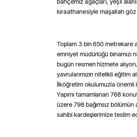
bahçemiz ağaçları, yeşil alanla
kıraathanesiyle maşallah göz
Toplam 3 bin 650 metrekare al
emniyet müdürlüğü binamızı niz
bugün resmen hizmete alıyor
yavrularımızın nitelikli eğitim a
İlköğretim okulumuzla önemli i
Yapımı tamamlanan 768 konut
üzere 798 bağımsız bölümün a
sahibi kardeşlerimize teslim e