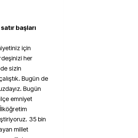
atır başları
yetiniz için
deşinizi her
de sizin
alıştık. Bugün de
nuzdayız. Bugün
ilçe emniyet
İlköğretim
ştiriyoruz. 35 bin
ayan millet