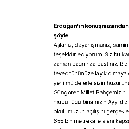
Erdoğan'ın konuşmasından s
şöyle:
Aşkınız, dayanışmanız, samimi
teşekkür ediyorum. Siz bu kar
zaman bağrınıza bastınız. Biz 
teveccühünüze layık olmaya ç
yeni müjdelerle sizin huzuru
Güngören Millet Bahçemizin, 
müdürlüğü binamızın Ayyıldız 
okulumuzun açılışını gerçekle
655 bin metrekare alanı kaps