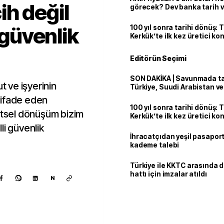
h değil
görecek? Dev banka tarih v
 güvenlik
100 yıl sonra tarihi dönüş: 
Kerkük’te ilk kez üretici k
Editörün Seçimi
SON DAKİKA | Savunmada tari
t ve işyerinin
Türkiye, Suudi Arabistan v
'Mekke Anlaşması'nı imzala
 ifade eden
100 yıl sonra tarihi dönüş: 
tsel dönüşüm bizim
Kerkük’te ilk kez üretici k
lli güvenlik
İhracatçıdan yeşil pasaport
kademe talebi
Türkiye ile KKTC arasında 
hattı için imzalar atıldı
N