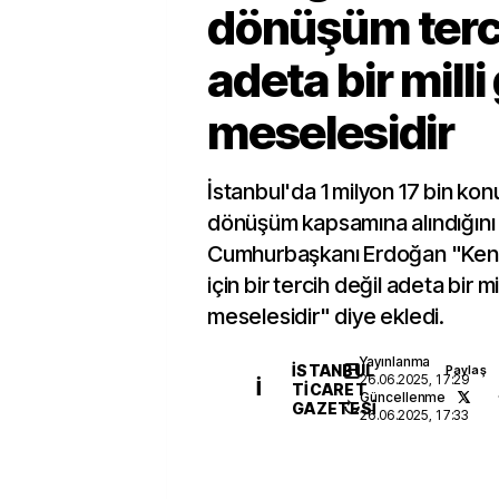
dönüşüm terci
adeta bir milli
meselesidir
İstanbul'da 1 milyon 17 bin konu
dönüşüm kapsamına alındığını
Cumhurbaşkanı Erdoğan "Ken
için bir tercih değil adeta bir mi
meselesidir" diye ekledi.
Yayınlanma
İSTANBUL
Paylaş
26.06.2025, 17:29
İ
TICARET
Güncellenme
GAZETESI
26.06.2025, 17:33