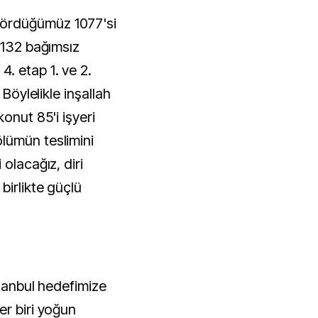
ördüğümüz 1077'si
1132 bağımsız
. etap 1. ve 2.
 Böylelikle inşallah
onut 85'i işyeri
lümün teslimini
olacağız, diri
birlikte güçlü
stanbul hedefimize
er biri yoğun