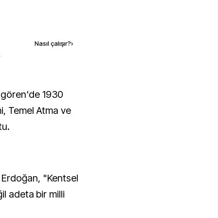
Kaynak ekle
Nasıl çalışır?
›
k
mi, Temel Atma ve
tu.
Erdoğan, "Kentsel
l adeta bir milli