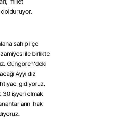
rı, millet
 dolduruyor.
ana sahip ilçe
amiyesi ile birlikte
uz. Güngören'deki
lacağı Ayyıldız
htiyacı gidiyoruz.
 30 işyeri olmak
nahtarlarını hak
diyoruz.