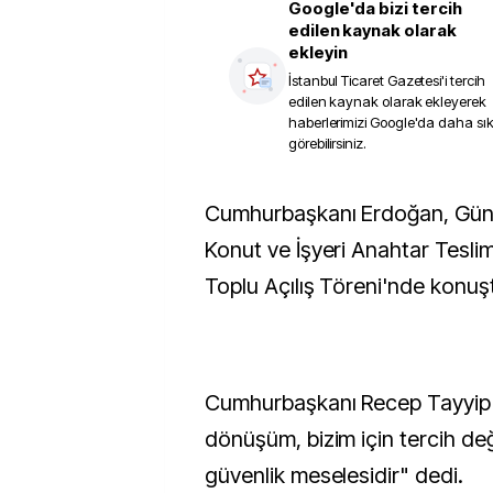
Google'da bizi tercih
edilen kaynak olarak
ekleyin
İstanbul Ticaret Gazetesi
'i tercih
edilen kaynak olarak ekleyerek
haberlerimizi Google'da daha sı
görebilirsiniz.
Cumhurbaşkanı Erdoğan, Güngören'de 1930
Konut ve İşyeri Anahtar Tesli
Toplu Açılış Töreni'nde konuş
Cumhurbaşkanı Recep Tayyip 
dönüşüm, bizim için tercih deği
güvenlik meselesidir" dedi.