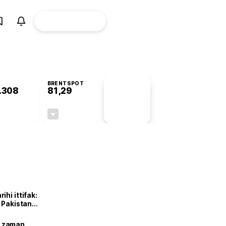
ÜYE
CANLI BORSA
Girişi
BRENTSPOT
.308
81,29
PİYASA
VERİLERİ
+1,37%
-1,80%
+0,00
-1,49
hi ittifak:
e Pakistan
dı
ne zaman