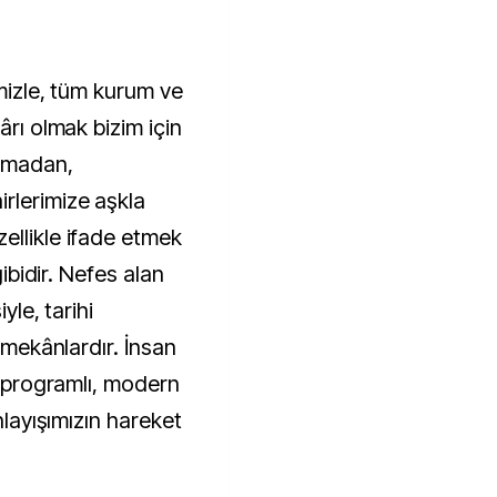
imizle, tüm kurum ve
ârı olmak bizim için
urmadan,
rlerimize aşkla
ellikle ifade etmek
gibidir. Nefes alan
yle, tarihi
n mekânlardır. İnsan
ı, programlı, modern
anlayışımızın hareket