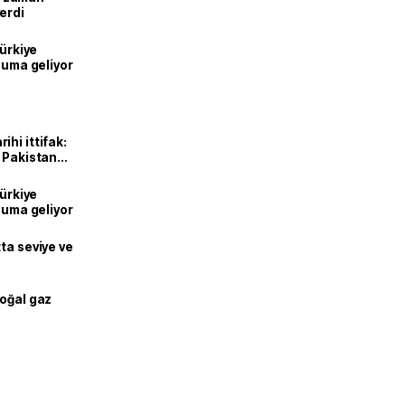
erdi
Türkiye
onuma geliyor
hi ittifak:
e Pakistan
dı
Türkiye
onuma geliyor
ta seviye ve
doğal gaz