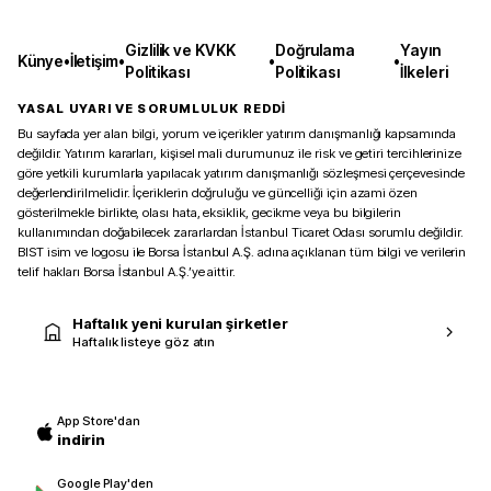
Gizlilik ve KVKK
Doğrulama
Yayın
Künye
•
İletişim
•
•
•
Politikası
Politikası
İlkeleri
YASAL UYARI VE SORUMLULUK REDDİ
Bu sayfada yer alan bilgi, yorum ve içerikler yatırım danışmanlığı kapsamında
değildir. Yatırım kararları, kişisel mali durumunuz ile risk ve getiri tercihlerinize
göre yetkili kurumlarla yapılacak yatırım danışmanlığı sözleşmesi çerçevesinde
değerlendirilmelidir. İçeriklerin doğruluğu ve güncelliği için azami özen
gösterilmekle birlikte, olası hata, eksiklik, gecikme veya bu bilgilerin
kullanımından doğabilecek zararlardan İstanbul Ticaret Odası sorumlu değildir.
BIST isim ve logosu ile Borsa İstanbul A.Ş. adına açıklanan tüm bilgi ve verilerin
telif hakları Borsa İstanbul A.Ş.’ye aittir.
Haftalık yeni kurulan şirketler
Haftalık listeye göz atın
App Store'dan
indirin
Google Play'den