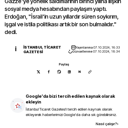
Gazze'ye yönelik saldırılarının birinci yılına ilişkin
sosyal medya hesabından paylaşım yaptı.
Erdoğan, "İsrail'in uzun yıllardır süren soykırım,
işgal ve istila politikası artık bir son bulmalıdır."
dedi.
İSTANBUL TICARET
Yayınlanma
07.10.2024, 16:33
İ
GAZETESI
Güncellenme
07.10.2024, 18:34
Paylaş
N
Google'da bizi tercih edilen kaynak olarak
ekleyin
İstanbul Ticaret Gazetesi
'i tercih edilen kaynak olarak
ekleyerek haberlerimizi Google'da daha sık görebilirsiniz.
Kaynak ekle
Nasıl çalışır?
›