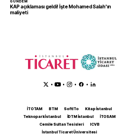
GÜNDEM
KAP açıklaması geldi! İşte Mohamed Salah'ın
maliyeti
•
•
•
•
İTOTAM
BTM
SoftITo
Kitap İstanbul
Teknopark İstanbul
İDTM İstanbul
İTOSAM
Cemile Sultan Tesisleri
ICVB
İstanbul Ticaret Üniversitesi