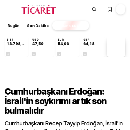
Bugün
Son Dakika
Finans
EKSTRA
BIST
USD
EUR
GBP
13.798,82
47,59
54,96
64,18
PİYASA
VERİLERİ
+0,70%
+0,06%
-0,09%
+0,14%
Gündem
Cumhurbaşkanı Erdoğan:
İsrail'in soykırımı artık son
bulmalıdır
Cumhurbaşkanı Recep Tayyip Erdoğan, İsrail'in