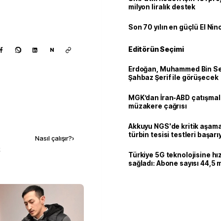
milyon liralık destek
Son 70 yılın en güçlü El Nin
Editörün Seçimi
N
Erdoğan, Muhammed Bin Se
Şahbaz Şerif ile görüşecek
MGK’dan İran-ABD çatışmala
müzakere çağrısı
Kaynak ekle
Akkuyu NGS'de kritik aşama:
türbin tesisi testleri başarı
Nasıl çalışır?
›
tamamlandı
k
Türkiye 5G teknolojisine hı
sağladı: Abone sayısı 44,5 
ulaştı