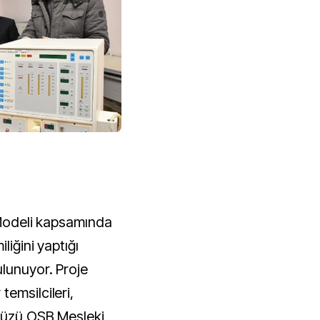
 Modeli kapsamında
liğini yaptığı
ulunuyor. Proje
emsilcileri,
kdüzü OSB Mesleki