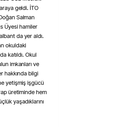
araya geldi. İTO
m Doğan Salman
is Üyesi hamiler
lbant da yer aldı.
an okuldaki
da katıldı. Okul
lun imkanları ve
r hakkında bilgi
ne yetişmiş işgücü
orap üretiminde hem
çlük yaşadıklarını