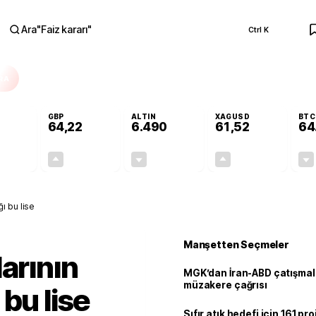
Ara
"
Faiz kararı
"
Ctrl K
RA
GBP
ALTIN
XAGUSD
BTC
64,22
6.490
61,52
64
-0,02%
+0,08%
-0,04%
+0,03%
-0,01
0,05
-2,75
0,02
ı bu lise
Manşetten Seçmeler
arının
MGK’dan İran-ABD çatışmala
müzakere çağrısı
bu lise
Sıfır atık hedefi için 161 pr