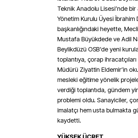
Teknik Anadolu Lisesi’nde bir 
Yönetim Kurulu Üyesi İbrahi
başkanlığındaki heyette, Mecl
Mustafa Büyükdede ve Adil Na
Beylikdüzü OSB’de yeni kurul
toplantıya, çorap ihracatçıları 
Müdürü Ziyattin Eldemir’in oku
mesleki eğitime yönelik projele
verdiği toplantıda, gündem yi
problemi oldu. Sanayiciler, ç
imalatçı hem usta bulmakta gü
kaydetti.
YÜKSEK ÜCRET