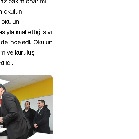
haz bakım onarımı
n okulun
, okulun
ıyla imal ettiği sıvı
 de inceledi. Okulun
um ve kuruluş
dildi.