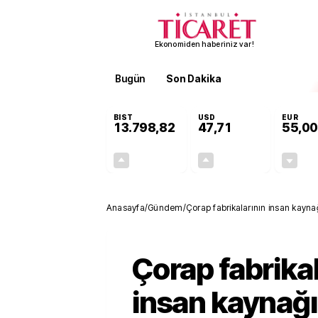
Ekonomiden haberiniz var!
Bugün
Son Dakika
Finans
EKST
BIST
USD
EUR
13.798,82
47,71
55,00
+0,70%
+0,17%
95,68
0,08
Anasayfa
/
Gündem
/
Çorap fabrikalarının insan kaynağ
Çorap fabrikal
insan kaynağı 