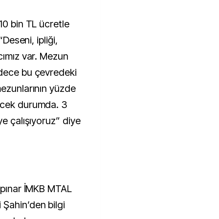
10 bin TL ücretle
“Deseni, ipliği,
acımız var. Mezun
adece bu çevredeki
mezunlarının yüzde
ecek durumda. 3
ye çalışıyoruz” diye
ürpınar İMKB MTAL
Şahin’den bilgi