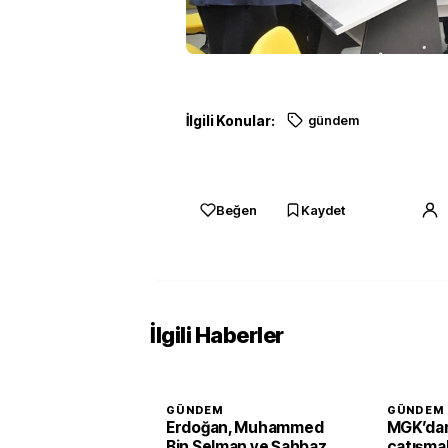
İlgili Konular:
gündem
Beğen
Kaydet
İlgili Haberler
GÜNDEM
GÜNDEM
Erdoğan, Muhammed
MGK’dan
Bin Selman ve Şahbaz
çatışmal