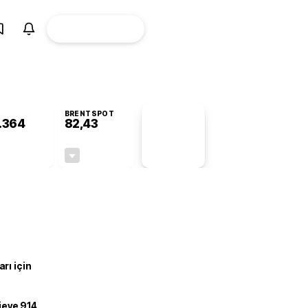
ÜYE
CANLI BORSA
Girişi
BRENTSPOT
.364
82,43
PİYASA
VERİLERİ
-0,38%
-0,42%
+0,00
-0,35
rı için
ojeye 914