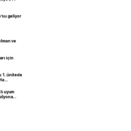
o’su geliyor
lman ve
rı için
 1. ünitede
yla
zlı uyum
milyona