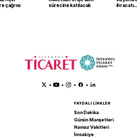
e çağrısı
sürecine katılacak
ihracatı
güçlendi
•
•
•
•
FAYDALI LINKLER
Son Dakika
Günün Manşetleri
Namaz Vakitleri
İmsakiye