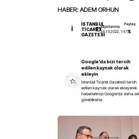
HABER: ADEM ORHUN
İSTANBUL
Paylaş
Yayınlanma
İ
TICARET
24.10.2022, 14:10
GAZETESI
Google'da bizi tercih
edilen kaynak olarak
ekleyin
İstanbul Ticaret Gazetesi
'i tercih
edilen kaynak olarak ekleyerek
haberlerimizi Google'da daha sı
görebilirsiniz.