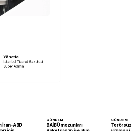
Yönetici
İstanbul Ticaret Gazetesi –
Süper Admin
GÜNDEM
GÜNDEM
 İran-ABD
BAİBÜ mezunları
Terörsüz
arı için
Roketsan’ın işe alım
vizyonu 