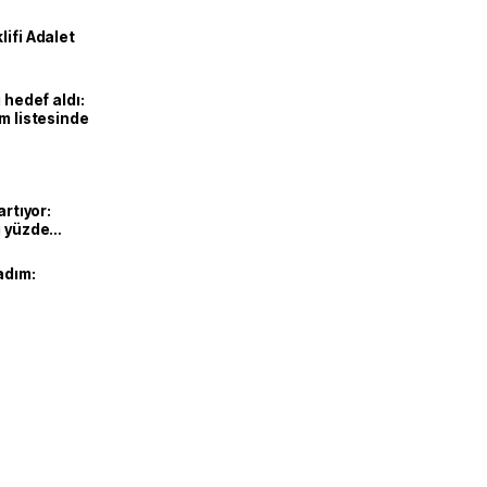
lifi Adalet
 hedef aldı:
ım listesinde
artıyor:
ı yüzde
adım: