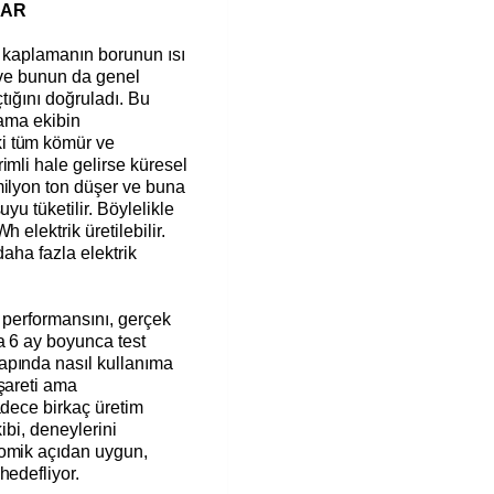
DAR
e kaplamanın borunun ısı
nı ve bunun da genel
açtığını doğruladı. Bu
 ama ekibin
i tüm kömür ve
imli hale gelirse küresel
milyon ton düşer ve buna
yu tüketilir. Böylelikle
 elektrik üretilebilir.
daha fazla elektrik
 performansını, gerçek
a 6 ay boyunca test
apında nasıl kullanıma
şareti ama
adece birkaç üretim
kibi, deneylerini
nomik açıdan uygun,
hedefliyor.