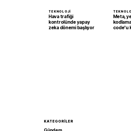
TEKNOLOJI
TEKNOLO
Hava trafiği
Meta, y
kontrolünde yapay
kodlama
zeka dönemi başlıyor
code'u 
sundu
KATEGORILER
Gündem