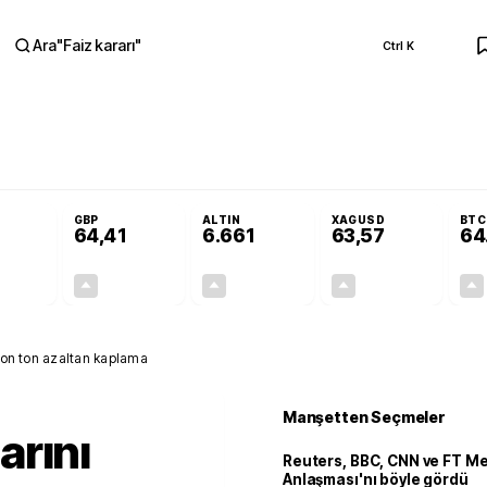
Ara
"
Faiz kararı
"
Ctrl K
RA
Adalet Komisyonu’nda kabul edildi
Terörsüz Türkiye Yasası teklifi Adalet 
GBP
ALTIN
XAGUSD
BTC
64,41
6.661
63,57
64
+0,32%
+0,38%
+2,59%
+3,37%
0,18
0,24
167,96
2,07
lyon ton azaltan kaplama
Manşetten Seçmeler
arını
Reuters, BBC, CNN ve FT M
Anlaşması'nı böyle gördü