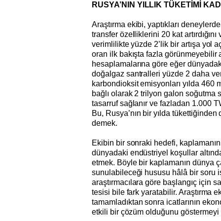
RUSYA’NIN YILLIK TÜKETİMİ KA
Araştırma ekibi, yaptıkları deneylerd
transfer özelliklerini 20 kat artırdığı
verimlilikte yüzde 2’lik bir artışa yol 
oran ilk bakışta fazla görünmeyebilir
hesaplamalarına göre eğer dünyadak
doğalgaz santralleri yüzde 2 daha ver
karbondioksit emisyonları yılda 460 
bağlı olarak 2 trilyon galon soğutma su
tasarruf sağlanır ve fazladan 1.000 TWh
Bu, Rusya’nın bir yılda tükettiğinden 
demek.
Ekibin bir sonraki hedefi, kaplamanın
dünyadaki endüstriyel koşullar altınd
etmek. Böyle bir kaplamanın dünya ç
sunulabileceği hususu hâlâ bir soru i
araştırmacılara göre başlangıç için s
tesisi bile fark yaratabilir. Araştırma e
tamamladıktan sonra icatlarının eko
etkili bir çözüm olduğunu göstermeyi 