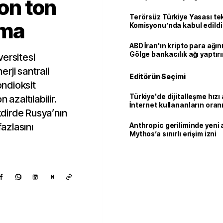
yon ton
Terörsüz Türkiye Yasası tek
ama
Komisyonu’nda kabul edildi
ABD İran'ın kripto para ağını
Gölge bankacılık ağı yaptır
versitesi
erji santrali
Editörün Seçimi
ndioksit
Türkiye'de dijitalleşme hızı 
 azaltılabilir.
İnternet kullananların oran
akdirde Rusya’nın
92,3'e yükseldi
fazlasını
Anthropic geriliminde yeni 
Mythos’a sınırlı erişim izni
N