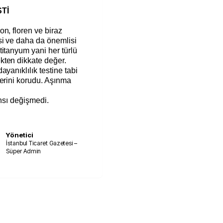
Tİ
n, floren ve biraz
si ve daha da önemlisi
itanyum yani her türlü
kten dikkate değer.
yanıklılık testine tabi
lerini korudu. Aşınma
ansı değişmedi.
Yönetici
İstanbul Ticaret Gazetesi –
Süper Admin