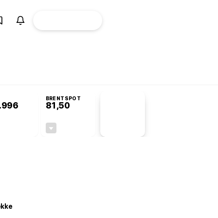
ÜYE
CANLI BORSA
Girişi
Komisyonu’nda kabul edildi
BRENTSPOT
.996
81,50
PİYASA
VERİLERİ
+0,91%
-1,55%
+0,00
-1,28
ekke