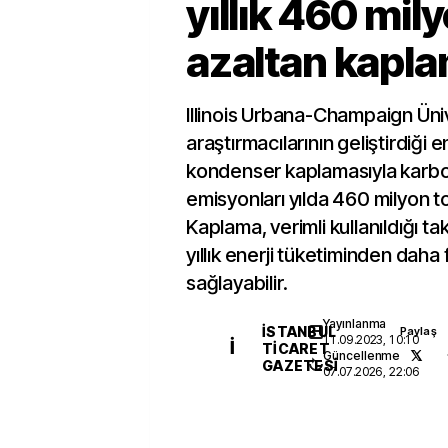
yıllık 460 mil
azaltan kapl
Illinois Urbana-Champaign Üni
araştırmacılarının geliştirdiği en
kondenser kaplamasıyla karbo
emisyonları yılda 460 milyon ton
Kaplama, verimli kullanıldığı t
yıllık enerji tüketiminden daha 
sağlayabilir.
Yayınlanma
İSTANBUL
Paylaş
11.09.2023, 10:10
İ
TICARET
Güncellenme
GAZETESI
07.07.2026, 22:06