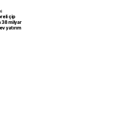
I
eli çip
 38 milyar
dev yatırım