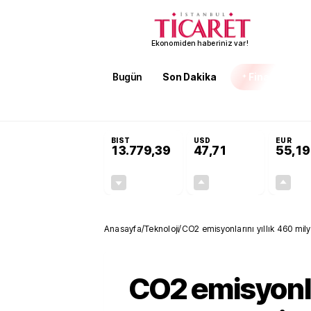
Ekonomiden haberiniz var!
Bugün
Son Dakika
Finans
EKST
SON DAKİKA
Terörsüz Türkiye Yasası teklifi 
BIST
USD
EUR
13.779,39
47,71
55,19
-0,14%
+0,18%
-19,42
0,09
Anasayfa
/
Teknoloji
/
CO2 emisyonlarını yıllık 460 mi
CO2 emisyonl