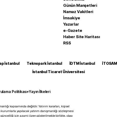
Günün Manşetleri
Namaz Vakitleri
İmsakiye
Yazarlar
e-Gazete
Haber Site Haritası
RSS
ap İstanbul
Teknopark İstanbul
İDTM İstanbul
İTOSA
İstanbul Ticaret Üniversitesi
ulama Politikası
•
Yayın İlkeleri
anlığı kapsamında değildir. Yatırım kararları, kişisel
ili kurumlarla yapılacak yatırım danışmanlığı sözleşmesi
 güncelliği için azami özen gösterilmekle birlikte, olası