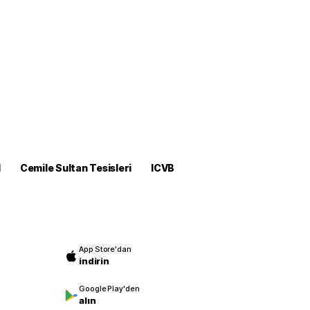
M
Cemile Sultan Tesisleri
ICVB
App Store'dan
indirin
Google Play'den
alın