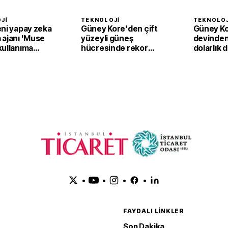
JI
TEKNOLOJI
TEKNOLOJ
eni yapay zeka
Güney Kore'den çift
Güney Kor
 ajanı 'Muse
yüzeyli güneş
devinden
kullanıma
hücresinde rekor
dolarlık 
verim
•
•
•
•
FAYDALI LINKLER
Son Dakika