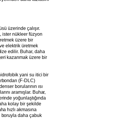
üsü üzerinde çalışır.
ı, ister nükleer füzyon
üretmek üzere bir
 ve elektrik üretmek
ize edilir. Buhar, daha
eri kazanmak üzere bir
drofobik yani su itici bir
karbondan (F-DLC)
denser borularının ısı
llarını aramışlar. Buhar,
erinde yoğunlaştığında
daha kolay bir şekilde
aha hızlı akmasına
n boruyla daha çabuk