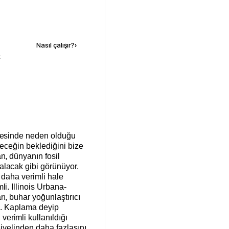
Kaynak ekle
Nasıl çalışır?
›
k
öşesinde neden olduğu
leceğin beklediğini bize
n, dünyanın fosil
alacak gibi görünüyor.
a daha verimli hale
i. Illinois Urbana-
ı, buhar yoğunlaştırıcı
di. Kaplama deyip
erimli kullanıldığı
siyelinden daha fazlasını