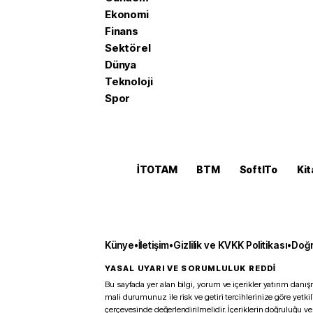
Ekonomi
Finans
Sektörel
Dünya
Teknoloji
Spor
İTOTAM
BTM
SoftITo
Kit
Künye
•
İletişim
•
Gizlilik ve KVKK Politikası
•
Doğr
YASAL UYARI VE SORUMLULUK REDDİ
Bu sayfada yer alan bilgi, yorum ve içerikler yatırım danışm
mali durumunuz ile risk ve getiri tercihlerinize göre yetk
çerçevesinde değerlendirilmelidir. İçeriklerin doğruluğu ve