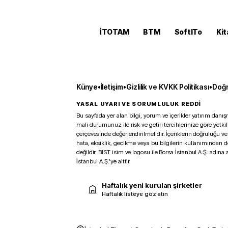
İTOTAM
BTM
SoftITo
Kit
Künye
•
İletişim
•
Gizlilik ve KVKK Politikası
•
Doğr
YASAL UYARI VE SORUMLULUK REDDİ
Bu sayfada yer alan bilgi, yorum ve içerikler yatırım danışm
mali durumunuz ile risk ve getiri tercihlerinize göre yetk
çerçevesinde değerlendirilmelidir. İçeriklerin doğruluğu ve
hata, eksiklik, gecikme veya bu bilgilerin kullanımından 
değildir. BIST isim ve logosu ile Borsa İstanbul A.Ş. adına a
İstanbul A.Ş.’ye aittir.
Haftalık yeni kurulan şirketler
Haftalık listeye göz atın