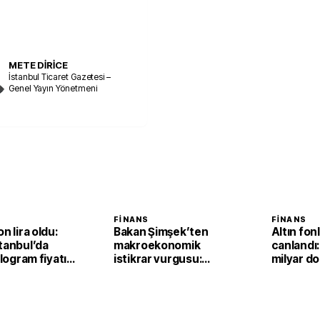
METE DİRİCE
İstanbul Ticaret Gazetesi –
Genel Yayın Yönetmeni
FINANS
FINANS
n lira oldu:
Bakan Şimşek’ten
Altın fonl
tanbul’da
makroekonomik
canlandı:
ilogram fiyatı
istikrar vurgusu:
milyar dol
,2 yükseldi
Ekonomimizin
dayanıklılığını daha da
güçlendirdik