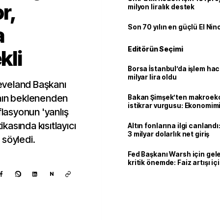
r,
milyon liralık destek
a
Son 70 yılın en güçlü El Nin
Editörün Seçimi
kli
Borsa İstanbul’da işlem hac
milyar lira oldu
eveland Başkanı
ının beklenenden
Bakan Şimşek’ten makroek
istikrar vurgusu: Ekonomim
flasyonun 'yanlış
dayanıklılığını daha da güç
ikasında kısıtlayıcı
Altın fonlarına ilgi canlandı:
3 milyar dolarlık net giriş
 söyledi.
Fed Başkanı Warsh için gel
kritik önemde: Faiz artışı içi
var
N