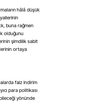
rmaların hâlâ düşük
yallerinin
ck, buna rağmen
isk olduğunu
rinin şimdilik sabit
llerinin ortaya
larda faiz indirim
ayıcı para politikası
bileceği yönünde