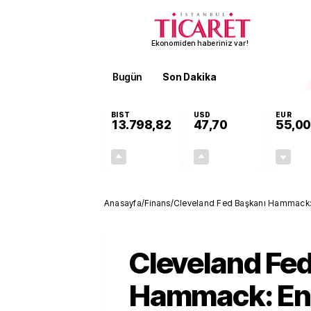
Ekonomiden haberiniz var!
Bugün
Son Dakika
Finans
EKST
BIST
USD
EUR
13.798,82
47,70
55,00
+0,70%
+0,16%
95,68
0,08
Anasayfa
/
Finans
/
Cleveland Fed Başkanı Hammack: Enf
politikası gerekli
Cleveland Fe
Hammack: En