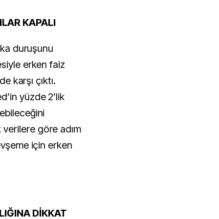
ILAR KAPALI
tika duruşunu
siyle erken faiz
de karşı çıktı.
’in yüzde 2’lik
ebileceğini
verilere göre adım
evşeme için erken
LIĞINA DİKKAT