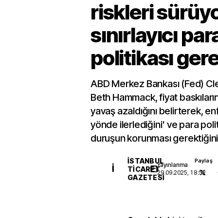
riskleri sürüyo
sınırlayıcı par
politikası gere
ABD Merkez Bankası (Fed) Cl
Beth Hammack, fiyat baskılar
yavaş azaldığını belirterek, en
yönde ilerlediğini' ve para polit
duruşun korunması gerektiğini
İSTANBUL
Paylaş
Yayınlanma
İ
TICARET
29.09.2025, 18:52
GAZETESI