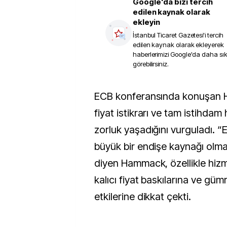
Google'da bizi tercih
edilen kaynak olarak
ekleyin
İstanbul Ticaret Gazetesi
'i tercih
edilen kaynak olarak ekleyerek
haberlerimizi Google'da daha sı
görebilirsiniz.
ECB konferansında konuşan Hammack, Fed’in
fiyat istikrarı ve tam istihdam
zorluk yaşadığını vurguladı. 
büyük bir endişe kaynağı olm
diyen Hammack, özellikle hiz
kalıcı fiyat baskılarına ve gümr
etkilerine dikkat çekti.