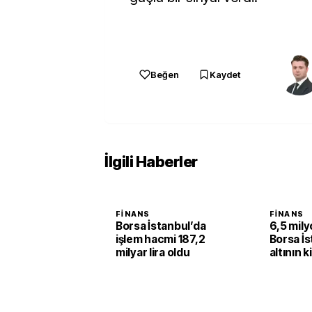
Beğen
Kaydet
İlgili Haberler
FINANS
FINANS
Borsa İstanbul’da
6,5 milyo
işlem hacmi 187,2
Borsa İs
milyar lira oldu
altının k
yüzde 2