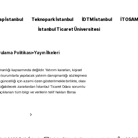
ap İstanbul
Teknopark İstanbul
İDTM İstanbul
İTOSA
İstanbul Ticaret Üniversitesi
ulama Politikası
•
Yayın İlkeleri
anlığı kapsamında değildir. Yatırım kararları, kişisel
ili kurumlarla yapılacak yatırım danışmanlığı sözleşmesi
 güncelliği için azami özen gösterilmekle birlikte, olası
doğabilecek zararlardan İstanbul Ticaret Odası sorumlu
çıklanan tüm bilgi ve verilerin telif hakları Borsa