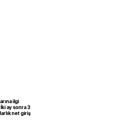
arına ilgi
 İki ay sonra 3
arlık net giriş