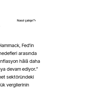
Kaynak ekle
Nasıl çalışır?
›
k
 hedefleri arasında
“Enflasyon hâlâ daha
aya devam ediyor.”
met sektöründeki
ük vergilerinin