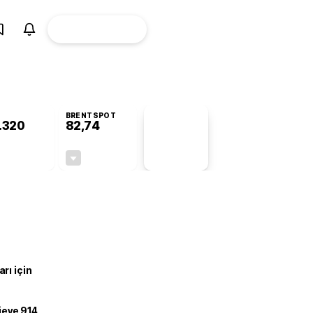
ÜYE
CANLI BORSA
Girişi
BRENTSPOT
.320
82,74
PİYASA
VERİLERİ
-0,34%
-0,05%
+0,00
-0,04
rı için
ojeye 914