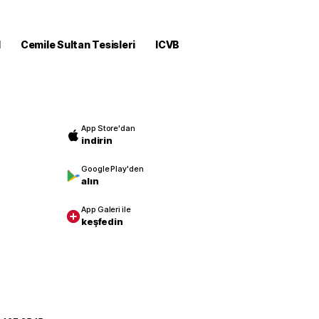
M
Cemile Sultan Tesisleri
ICVB
App Store'dan
indirin
Google Play'den
alın
App Galeri ile
keşfedin