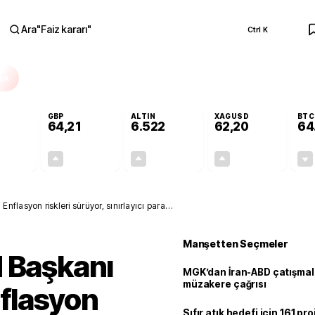
Ara
"
Faiz kararı
"
Ctrl K
RA
GBP
ALTIN
XAGUSD
BTC
64,21
6.522
62,20
64
-0,02%
+0,06%
+0,45%
+1,14%
-0,01
0,04
29,15
0,70
lasyon riskleri sürüyor, sınırlayıcı para
Manşetten Seçmeler
d Başkanı
MGK’dan İran-ABD çatışmala
müzakere çağrısı
flasyon
Sıfır atık hedefi için 161 pr