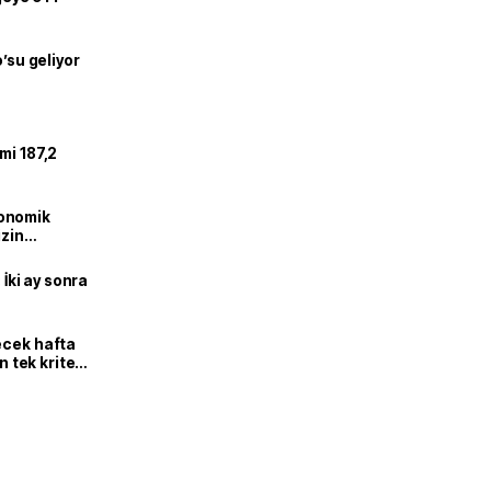
o’su geliyor
mi 187,2
onomik
izin
lendirdik
 İki ay sonra
ecek hafta
n tek kriter