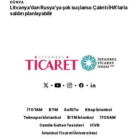
DÜNYA
Litvanya’dan Rusya’ya şok suçlama: Çalıntı İHA’larla
saldırı planlayabilir
•
•
•
•
İTOTAM
BTM
SoftITo
Kitap İstanbul
Teknopark İstanbul
İDTM İstanbul
İTOSAM
Cemile Sultan Tesisleri
ICVB
İstanbul Ticaret Üniversitesi