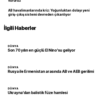
vururuz
AB havalimanlarında kriz: Yoğunluktan dolayı yeni
giriş-çıkış sistemi devreden çıkarılıyor
İlgili Haberler
DÜNYA
Son 70 yılın en güçlü El Nino’su geliyor
DÜNYA
Rusya ile Ermenistan arasında AB ve AEB gerilimi
DÜNYA
Ukrayna’dan balistik füze hamlesi