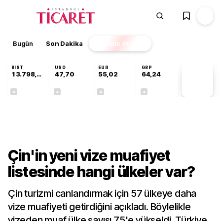
Bugün
Son Dakika
Finans
EKSTRA
BIST
USD
EUR
GBP
13.798,82
47,70
55,02
64,24
PİYASA
VERİLERİ
+0,70%
+0,16%
+0,01%
+0,10%
Dünya
Çin'in yeni vize muafiyet
listesinde hangi ülkeler var?
Çin turizmi canlandırmak için 57 ülkeye daha
vize muafiyeti getirdiğini açıkladı. Böylelikle
vizeden muaf ülke sayısı 75'e yükseldi. Türkiye