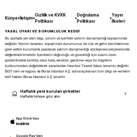
Gizlilik ve KVKK
Doğrulama
Yayın
Künye
•
İletişim
•
•
•
Politikası
Politikası
İlkeleri
YASAL UYARI VE SORUMLULUK REDDİ
Bu sayfada yer alan bilgi, yorum ve içerikler yatırım danışmanlığı kapsamında
değildir. Yatırım kararları, kişisel mali durumunuz ile risk ve getiri tercihlerinize
göre yetkili kurumlarla yapılacak yatırım danışmanlığı sözleşmesi çerçevesinde
değerlendirilmelidir. İçeriklerin doğruluğu ve güncelliği için azami özen
gösterilmekle birlikte, olası hata, eksiklik, gecikme veya bu bilgilerin
kullanımından doğabilecek zararlardan İstanbul Ticaret Odası sorumlu değildir.
BIST isim ve logosu ile Borsa İstanbul A.Ş. adına açıklanan tüm bilgi ve verilerin
telif hakları Borsa İstanbul A.Ş.’ye aittir.
Haftalık yeni kurulan şirketler
Haftalık listeye göz atın
App Store'dan
indirin
Google Play'den