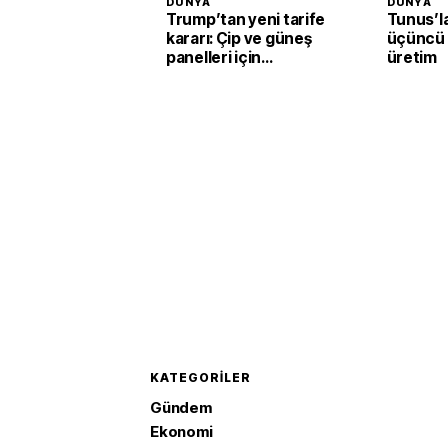
DÜNYA
DÜNYA
Trump’tan yeni tarife
Tunus’l
kararı: Çip ve güneş
üçüncü 
panelleri için
üretim
kullanılan ürüne
yüzde 15 vergi
KATEGORILER
Gündem
Ekonomi