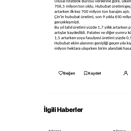
Ulusal İstatistik Bürosu verilerine göre, ülkenin hububat hasadı bu yıl
706,5 milyon ton oldu. Hububat üretimi geçe
artarken ilk kez 700 milyon ton barajını aştı.
Çin'in hububat üretimi, son 9 yılda 650 mil
gerçekleşmişti.
Bu yıl tahıl üretimi yüzde 1,7 yıllık artarken 
artışlar kaydedildi. Patates ve diğer yumru k
1,5 artarken soya fasulyesi üretimi yüzde 0,9
Hububat ekim alanının genişliği geçen yıla kı
milyon hektara ulaşırken birim alandaki hasa
Beğen
Kaydet
İlgili Haberler