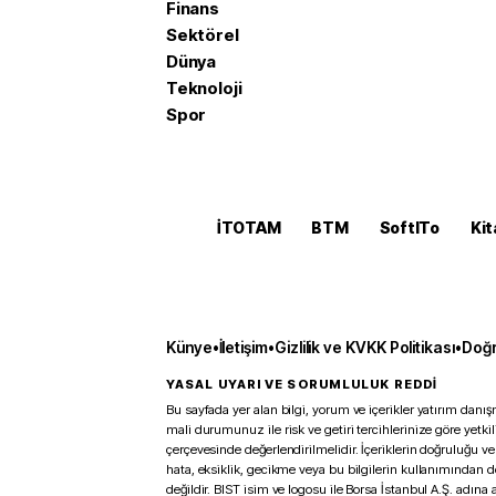
Finans
Sektörel
Dünya
Teknoloji
Spor
İTOTAM
BTM
SoftITo
Kit
Künye
•
İletişim
•
Gizlilik ve KVKK Politikası
•
Doğr
YASAL UYARI VE SORUMLULUK REDDİ
Bu sayfada yer alan bilgi, yorum ve içerikler yatırım danışm
mali durumunuz ile risk ve getiri tercihlerinize göre yetk
çerçevesinde değerlendirilmelidir. İçeriklerin doğruluğu ve
hata, eksiklik, gecikme veya bu bilgilerin kullanımından 
değildir. BIST isim ve logosu ile Borsa İstanbul A.Ş. adına a