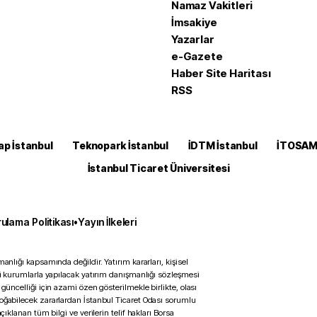
Namaz Vakitleri
İmsakiye
Yazarlar
e-Gazete
Haber Site Haritası
RSS
ap İstanbul
Teknopark İstanbul
İDTM İstanbul
İTOSA
İstanbul Ticaret Üniversitesi
ulama Politikası
•
Yayın İlkeleri
anlığı kapsamında değildir. Yatırım kararları, kişisel
ili kurumlarla yapılacak yatırım danışmanlığı sözleşmesi
 güncelliği için azami özen gösterilmekle birlikte, olası
doğabilecek zararlardan İstanbul Ticaret Odası sorumlu
çıklanan tüm bilgi ve verilerin telif hakları Borsa