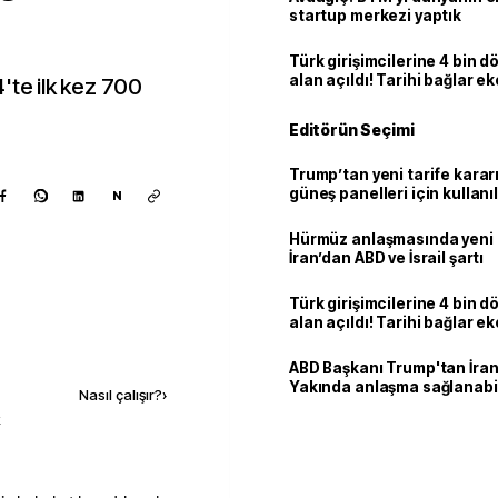
startup merkezi yaptık
Türk girişimcilerine 4 bin 
alan açıldı! Tarihi bağlar 
'te ilk kez 700
ortaklığa dönüşüyor
Editörün Seçimi
Trump’tan yeni tarife kararı
güneş panelleri için kullan
N
yüzde 15 vergi
Hürmüz anlaşmasında yeni
İran’dan ABD ve İsrail şartı
Türk girişimcilerine 4 bin 
alan açıldı! Tarihi bağlar 
ortaklığa dönüşüyor
Kaynak ekle
ABD Başkanı Trump'tan İran
Yakında anlaşma sağlanabil
Nasıl çalışır?
›
k