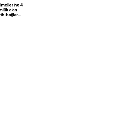
şimcilerine 4
mlük alan
rihi bağlar
 ortaklığa
or