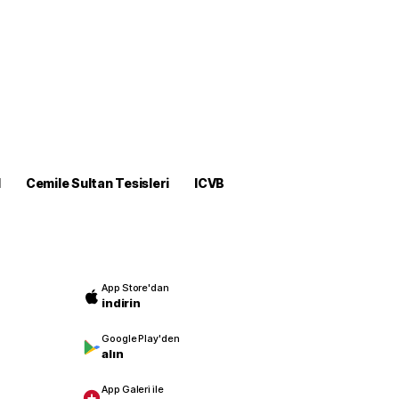
M
Cemile Sultan Tesisleri
ICVB
App Store'dan
indirin
Google Play'den
alın
App Galeri ile