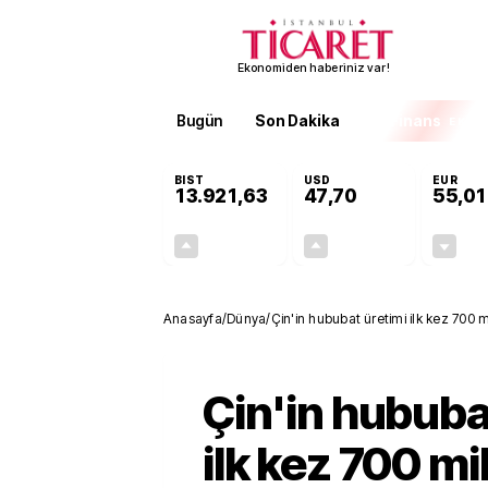
Ekonomiden haberiniz var!
Bugün
Son Dakika
Finans
EKST
BIST
USD
EUR
13.921,63
47,70
55,01
+0,89%
+0,17%
122,81
0,08
Anasayfa
/
Dünya
/
Çin'in hububat üretimi ilk kez 700 m
Çin'in hububa
ilk kez 700 mi