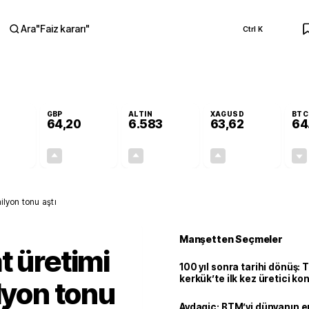
Ara
"
Faiz kararı
"
Ctrl K
RA
GBP
ALTIN
XAGUSD
BTC
64,20
6.583
63,62
64
-0,01%
+0,05%
+1,40%
+3,45%
0,00
0,03
90,87
2,12
ilyon tonu aştı
Manşetten Seçmeler
t üretimi
100 yıl sonra tarihi dönüş: 
kerkük’te ilk kez üretici k
lyon tonu
Avdagiç: BTM’yi dünyanın en 