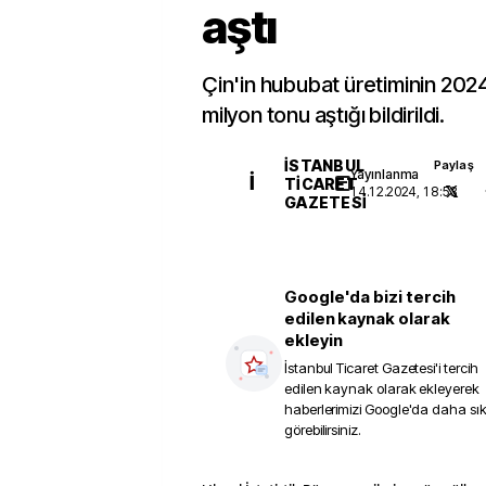
aştı
Çin'in hububat üretiminin 2024
milyon tonu aştığı bildirildi.
İSTANBUL
Paylaş
Yayınlanma
İ
TICARET
14.12.2024, 18:53
GAZETESI
Google'da bizi tercih
edilen kaynak olarak
ekleyin
İstanbul Ticaret Gazetesi
'i tercih
edilen kaynak olarak ekleyerek
haberlerimizi Google'da daha sı
görebilirsiniz.