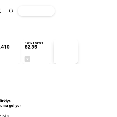
ÜYE
CANLI BORSA
Girişi
BRENTSPOT
.410
82,35
PİYASA
VERİLERİ
-0,78%
-0,52%
+0,00
-0,43
Türkiye
onuma geliyor
iyi 3.