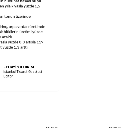
n yıla kıyasla yüzde 1,5
yon tonun üzerinde
pirinç, arpa ve darı üretimde
ök bitkilerin üretimi yüzde
 azaldı.
yasla yüzde 0,3 artışla 119
t yüzde 1,3 arttı.
FEDAYİ YILDIRIM
İstanbul Ticaret Gazetesi –
Editör