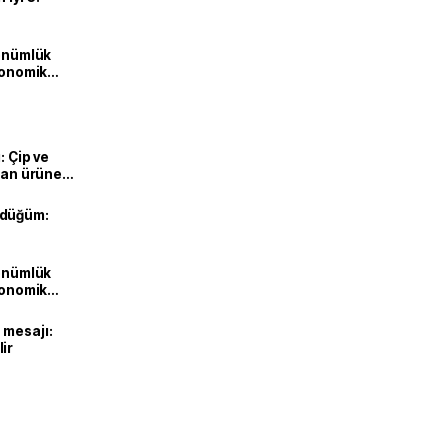
dönümlük
ekonomik
: Çip ve
ılan ürüne
 düğüm:
dönümlük
ekonomik
 mesajı:
ir