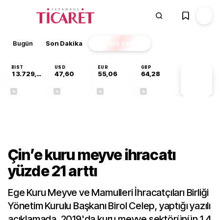
Bugün
Son Dakika
Finans
EKSTRA
BIST
USD
EUR
GBP
13.729,65
47,60
55,06
64,28
PİYASA
VERİLERİ
+0,19%
+0,06%
+0,10%
+0,29%
Sektörel
Çin’e kuru meyve ihracatı
yüzde 21 arttı
Ege Kuru Meyve ve Mamulleri İhracatçıları Birliği
Yönetim Kurulu Başkanı Birol Celep, yaptığı yazılı
açıklamada, 2019'da kuru meyve sektörünün 1,4