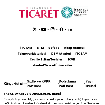
•
•
•
•
İTOTAM
BTM
SoftITo
Kitap İstanbul
Teknopark İstanbul
İDTM İstanbul
İTOSAM
Cemile Sultan Tesisleri
ICVB
İstanbul Ticaret Üniversitesi
Gizlilik ve KVKK
Doğrulama
Yayın
Künye
•
İletişim
•
•
•
Politikası
Politikası
İlkeleri
YASAL UYARI VE SORUMLULUK REDDİ
Bu sayfada yer alan bilgi, yorum ve içerikler yatırım danışmanlığı kapsamında
değildir. Yatırım kararları, kişisel mali durumunuz ile risk ve getiri tercihlerinize