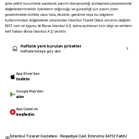
göre yetkili kurumlarla yapılacak yatırım danışmanlığı sözleşmesi çerçevesinde
değerlendirilmelidir. İçeriklerin doğruluğu ve güncelliği için azami özen
gösterilmekle birlikte, olası hata, eksiklik, gecikme veya bu bilgilerin
kullanımından doğabilecek zararlardan İstanbul Ticaret Odası sorumlu değildir.
BIST isim ve logosu ile Borsa İstanbul A.Ş. adına açıklanan tüm bilgi ve verilerin
telif hakları Borsa İstanbul A.Ş.’ye aittir.
Haftalık yeni kurulan şirketler
Haftalık listeye göz atın
App Store'dan
indirin
Google Play'den
alın
App Galeri ile
keşfedin
İstanbul Ticaret Gazetesi · Reşadiye Cad. Eminönü 34112 Fatih/