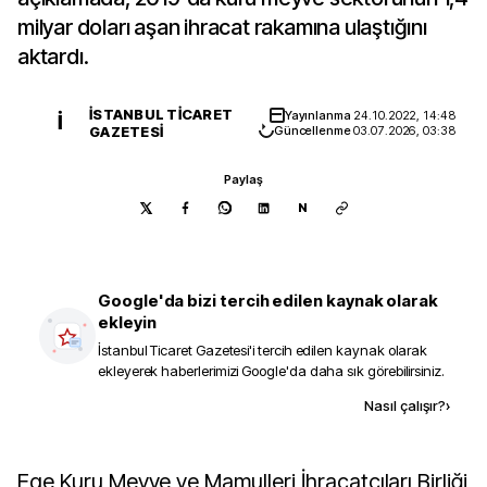
milyar doları aşan ihracat rakamına ulaştığını
aktardı.
İSTANBUL TICARET
Yayınlanma
24.10.2022, 14:48
İ
GAZETESI
Güncellenme
03.07.2026, 03:38
Paylaş
N
Google'da bizi tercih edilen kaynak olarak
ekleyin
İstanbul Ticaret Gazetesi
'i tercih edilen kaynak olarak
ekleyerek haberlerimizi Google'da daha sık görebilirsiniz.
Kaynak ekle
Nasıl çalışır?
›
Ege Kuru Meyve ve Mamulleri İhracatçıları Birliği