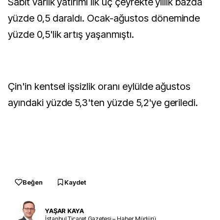
Sabit varlık yatırımı ilk üç çeyrekte yıllık bazda
yüzde 0,5 daraldı. Ocak-ağustos döneminde
yüzde 0,5'lik artış yaşanmıştı.
Çin'in kentsel işsizlik oranı eylülde ağustos
ayındaki yüzde 5,3'ten yüzde 5,2'ye geriledi.
Beğen
Kaydet
YAŞAR KAYA
İstanbul Ticaret Gazetesi – Haber Müdürü