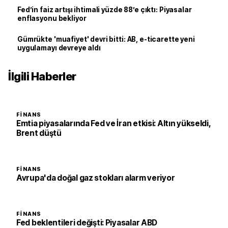
Fed’in faiz artışı ihtimali yüzde 88’e çıktı: Piyasalar
enflasyonu bekliyor
Gümrükte 'muafiyet' devri bitti: AB, e-ticarette yeni
uygulamayı devreye aldı
İlgili Haberler
FINANS
Emtia piyasalarında Fed ve İran etkisi: Altın yükseldi,
Brent düştü
FINANS
Avrupa'da doğal gaz stokları alarm veriyor
FINANS
Fed beklentileri değişti: Piyasalar ABD