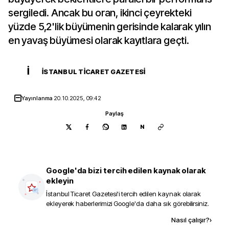
sergiledi. Ancak bu oran, ikinci çeyrekteki
yüzde 5,2'lik büyümenin gerisinde kalarak yılın
en yavaş büyümesi olarak kayıtlara geçti.
İ
İSTANBUL TICARET GAZETESI
Yayınlanma
20.10.2025, 09:42
Paylaş
N
Google'da bizi tercih edilen kaynak olarak
ekleyin
İstanbul Ticaret Gazetesi
'i tercih edilen kaynak olarak
ekleyerek haberlerimizi Google'da daha sık görebilirsiniz.
Kaynak ekle
Nasıl çalışır?
›