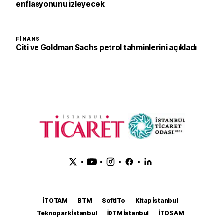
enflasyonunu izleyecek
FINANS
Citi ve Goldman Sachs petrol tahminlerini açıkladı
•
•
•
•
İTOTAM
BTM
SoftITo
Kitap İstanbul
Teknopark İstanbul
İDTM İstanbul
İTOSAM