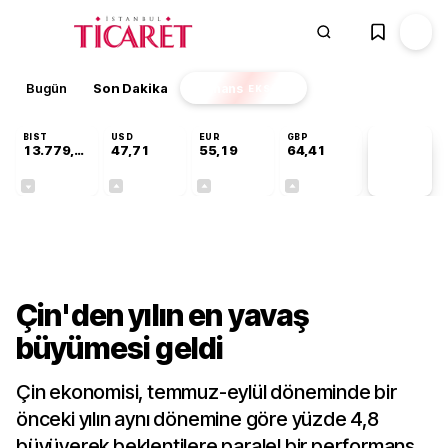
Bugün
Son Dakika
Finans
EKSTRA
BIST
USD
EUR
GBP
13.779,39
47,71
55,19
64,41
PİYASA
VERİLERİ
-0,14%
+0,18%
+0,32%
+0,38%
Finans
Çin'den yılın en yavaş
büyümesi geldi
Çin ekonomisi, temmuz-eylül döneminde bir
önceki yılın aynı dönemine göre yüzde 4,8
büyüyerek beklentilere paralel bir performans