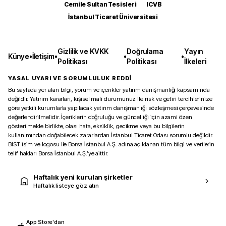
Cemile Sultan Tesisleri
ICVB
İstanbul Ticaret Üniversitesi
Gizlilik ve KVKK
Doğrulama
Yayın
Künye
•
İletişim
•
•
•
Politikası
Politikası
İlkeleri
YASAL UYARI VE SORUMLULUK REDDİ
Bu sayfada yer alan bilgi, yorum ve içerikler yatırım danışmanlığı kapsamında
değildir. Yatırım kararları, kişisel mali durumunuz ile risk ve getiri tercihlerinize
göre yetkili kurumlarla yapılacak yatırım danışmanlığı sözleşmesi çerçevesinde
değerlendirilmelidir. İçeriklerin doğruluğu ve güncelliği için azami özen
gösterilmekle birlikte, olası hata, eksiklik, gecikme veya bu bilgilerin
kullanımından doğabilecek zararlardan İstanbul Ticaret Odası sorumlu değildir.
BIST isim ve logosu ile Borsa İstanbul A.Ş. adına açıklanan tüm bilgi ve verilerin
telif hakları Borsa İstanbul A.Ş.’ye aittir.
Haftalık yeni kurulan şirketler
Haftalık listeye göz atın
App Store'dan