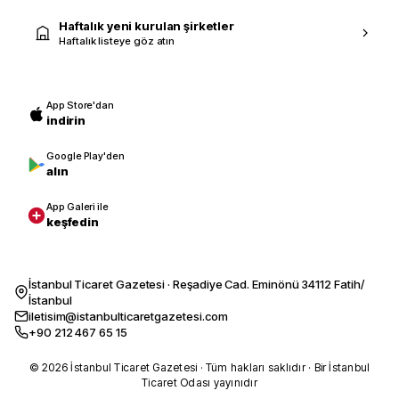
Haftalık yeni kurulan şirketler
Haftalık listeye göz atın
App Store'dan
indirin
Google Play'den
alın
App Galeri ile
keşfedin
İstanbul Ticaret Gazetesi · Reşadiye Cad. Eminönü 34112 Fatih/
İstanbul
iletisim@istanbulticaretgazetesi.com
+90 212 467 65 15
© 2026 İstanbul Ticaret Gazetesi · Tüm hakları saklıdır · Bir İstanbul
Ticaret Odası yayınıdır