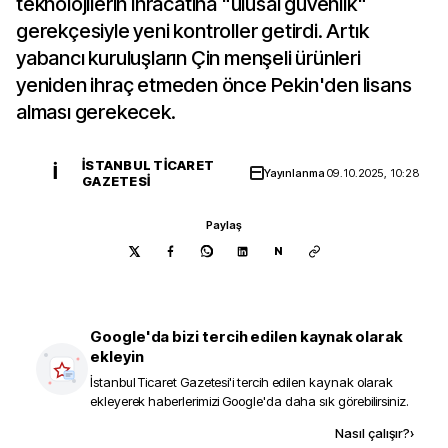
teknolojilerin ihracatına "ulusal güvenlik"
gerekçesiyle yeni kontroller getirdi. Artık
yabancı kuruluşların Çin menşeli ürünleri
yeniden ihraç etmeden önce Pekin'den lisans
alması gerekecek.
İSTANBUL TICARET
İ
Yayınlanma
09.10.2025, 10:28
GAZETESI
Paylaş
N
Google'da bizi tercih edilen kaynak olarak
ekleyin
İstanbul Ticaret Gazetesi
'i tercih edilen kaynak olarak
ekleyerek haberlerimizi Google'da daha sık görebilirsiniz.
Kaynak ekle
Nasıl çalışır?
›