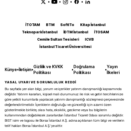
•
•
•
•
İTOTAM
BTM
SoftITo
Kitap İstanbul
Teknopark İstanbul
İDTM İstanbul
İTOSAM
Cemile Sultan Tesisleri
ICVB
İstanbul Ticaret Üniversitesi
Gizlilik ve KVKK
Doğrulama
Yayın
Künye
•
İletişim
•
•
•
Politikası
Politikası
İlkeleri
YASAL UYARI VE SORUMLULUK REDDİ
Bu sayfada yer alan bilgi, yorum ve içerikler yatırım danışmanlığı kapsamında
değildir. Yatırım kararları, kişisel mali durumunuz ile risk ve getiri tercihlerinize
göre yetkili kurumlarla yapılacak yatırım danışmanlığı sözleşmesi çerçevesinde
değerlendirilmelidir. İçeriklerin doğruluğu ve güncelliği için azami özen
gösterilmekle birlikte, olası hata, eksiklik, gecikme veya bu bilgilerin
kullanımından doğabilecek zararlardan İstanbul Ticaret Odası sorumlu değildir.
BIST isim ve logosu ile Borsa İstanbul A.Ş. adına açıklanan tüm bilgi ve verilerin
telif hakları Borsa İstanbul A.Ş.’ye aittir.