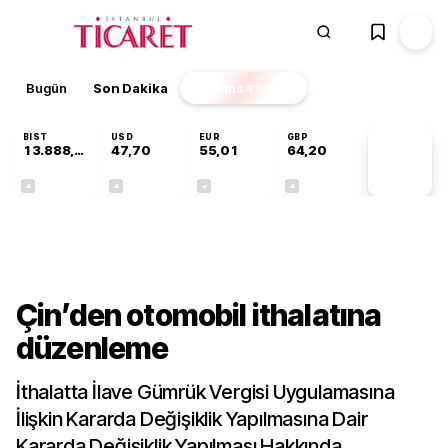
Bugün
Son Dakika
Finans
EKSTRA
BIST
USD
EUR
GBP
13.888,97
47,70
55,01
64,20
PİYASA
VERİLERİ
+0,65%
+0,17%
-0,01%
+0,04%
Gündem
Çin’den otomobil ithalatına
düzenleme
İthalatta İlave Gümrük Vergisi Uygulamasına
İlişkin Kararda Değişiklik Yapılmasına Dair
Kararda Değişiklik Yapılması Hakkında