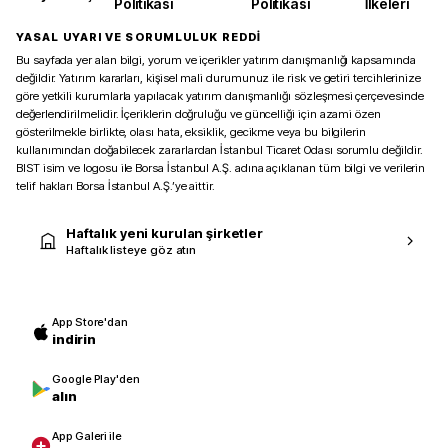
Politikası
Politikası
İlkeleri
YASAL UYARI VE SORUMLULUK REDDİ
Bu sayfada yer alan bilgi, yorum ve içerikler yatırım danışmanlığı kapsamında
değildir. Yatırım kararları, kişisel mali durumunuz ile risk ve getiri tercihlerinize
göre yetkili kurumlarla yapılacak yatırım danışmanlığı sözleşmesi çerçevesinde
değerlendirilmelidir. İçeriklerin doğruluğu ve güncelliği için azami özen
gösterilmekle birlikte, olası hata, eksiklik, gecikme veya bu bilgilerin
kullanımından doğabilecek zararlardan İstanbul Ticaret Odası sorumlu değildir.
BIST isim ve logosu ile Borsa İstanbul A.Ş. adına açıklanan tüm bilgi ve verilerin
telif hakları Borsa İstanbul A.Ş.’ye aittir.
Haftalık yeni kurulan şirketler
Haftalık listeye göz atın
App Store'dan
indirin
Google Play'den
alın
App Galeri ile