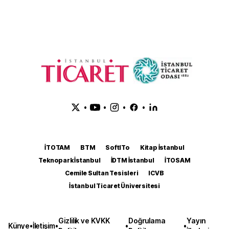
•
•
•
•
İTOTAM
BTM
SoftITo
Kitap İstanbul
Teknopark İstanbul
İDTM İstanbul
İTOSAM
Cemile Sultan Tesisleri
ICVB
İstanbul Ticaret Üniversitesi
Gizlilik ve KVKK
Doğrulama
Yayın
Künye
•
İletişim
•
•
•