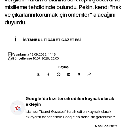
misilleme tehdidinde bulundu. Pekin, kendi "hak
ve çıkarlarını korumak için önlemler" alacağını
duyurdu.
İ
İSTANBUL TICARET GAZETESI
Yayınlanma
12.09.2025, 11:16
Güncellenme
10.07.2026, 22:00
Paylaş
N
Google'da bizi tercih edilen kaynak olarak
ekleyin
İstanbul Ticaret Gazetesi
'i tercih edilen kaynak olarak
ekleyerek haberlerimizi Google'da daha sık görebilirsiniz.
Kaynak ekle
Nasıl çalışır?
›