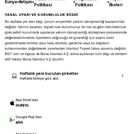
Künye
•
İletişim
•
•
•
Politikası
Politikası
İlkeleri
YASAL UYARI VE SORUMLULUK REDDİ
Bu sayfada yer alan bilgi, yorum ve içerikler yatırım danışmanlığı kapsamında
değildir. Yatırım kararları, kişisel mali durumunuz ile risk ve getiri tercihlerinize
göre yetkili kurumlarla yapılacak yatırım danışmanlığı sözleşmesi çerçevesinde
değerlendirilmelidir. İçeriklerin doğruluğu ve güncelliği için azami özen
gösterilmekle birlikte, olası hata, eksiklik, gecikme veya bu bilgilerin
kullanımından doğabilecek zararlardan İstanbul Ticaret Odası sorumlu değildir.
BIST isim ve logosu ile Borsa İstanbul A.Ş. adına açıklanan tüm bilgi ve verilerin
telif hakları Borsa İstanbul A.Ş.’ye aittir.
Haftalık yeni kurulan şirketler
Haftalık listeye göz atın
App Store'dan
indirin
Google Play'den
alın