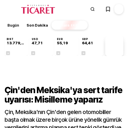
Bugün
Son Dakika
Finans
EKSTRA
BIST
USD
EUR
GBP
13.779,39
47,71
55,19
64,41
PİYASA
VERİLERİ
-0,14%
+0,18%
+0,32%
+0,38%
Dünya
Çin'den Meksika'ya sert tarife
uyarısı: Misilleme yaparız
Çin, Meksika'nın Çin'den gelen otomobiller
başta olmak üzere birçok ürüne yönelik gümrük
vergilerini artırma planına sert tepki gösterdi ve