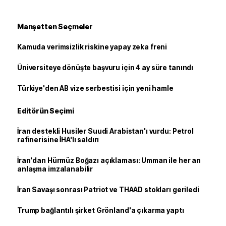
Manşetten Seçmeler
Kamuda verimsizlik riskine yapay zeka freni
Üniversiteye dönüşte başvuru için 4 ay süre tanındı
Türkiye'den AB vize serbestisi için yeni hamle
Editörün Seçimi
İran destekli Husiler Suudi Arabistan'ı vurdu: Petrol
rafinerisine İHA'lı saldırı
İran'dan Hürmüz Boğazı açıklaması: Umman ile her an
anlaşma imzalanabilir
İran Savaşı sonrası Patriot ve THAAD stokları geriledi
Trump bağlantılı şirket Grönland'a çıkarma yaptı