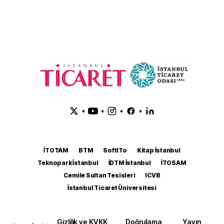
•
•
•
•
İTOTAM
BTM
SoftITo
Kitap İstanbul
Teknopark İstanbul
İDTM İstanbul
İTOSAM
Cemile Sultan Tesisleri
ICVB
İstanbul Ticaret Üniversitesi
Gizlilik ve KVKK
Doğrulama
Yayın