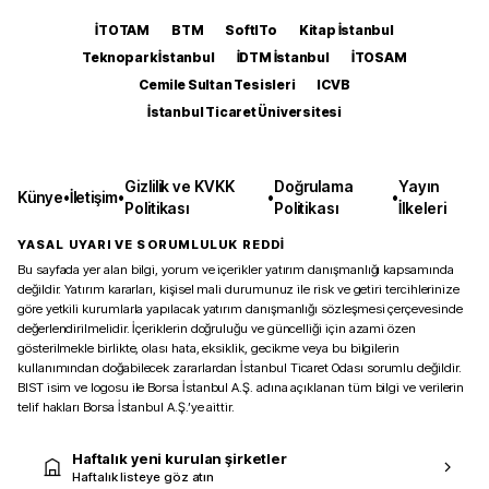
İTOTAM
BTM
SoftITo
Kitap İstanbul
Teknopark İstanbul
İDTM İstanbul
İTOSAM
Cemile Sultan Tesisleri
ICVB
İstanbul Ticaret Üniversitesi
Gizlilik ve KVKK
Doğrulama
Yayın
Künye
•
İletişim
•
•
•
Politikası
Politikası
İlkeleri
YASAL UYARI VE SORUMLULUK REDDİ
Bu sayfada yer alan bilgi, yorum ve içerikler yatırım danışmanlığı kapsamında
değildir. Yatırım kararları, kişisel mali durumunuz ile risk ve getiri tercihlerinize
göre yetkili kurumlarla yapılacak yatırım danışmanlığı sözleşmesi çerçevesinde
değerlendirilmelidir. İçeriklerin doğruluğu ve güncelliği için azami özen
gösterilmekle birlikte, olası hata, eksiklik, gecikme veya bu bilgilerin
kullanımından doğabilecek zararlardan İstanbul Ticaret Odası sorumlu değildir.
BIST isim ve logosu ile Borsa İstanbul A.Ş. adına açıklanan tüm bilgi ve verilerin
telif hakları Borsa İstanbul A.Ş.’ye aittir.
Haftalık yeni kurulan şirketler
Haftalık listeye göz atın