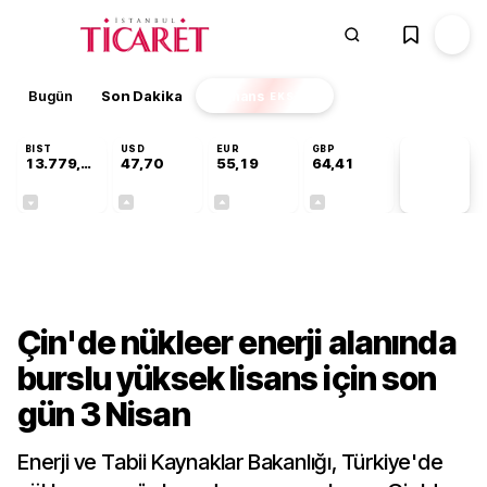
Bugün
Son Dakika
Finans
EKSTRA
BIST
USD
EUR
GBP
13.779,39
47,70
55,19
64,41
PİYASA
VERİLERİ
-0,14%
+0,15%
+0,32%
+0,37%
Gündem
Çin'de nükleer enerji alanında
burslu yüksek lisans için son
gün 3 Nisan
Enerji ve Tabii Kaynaklar Bakanlığı, Türkiye'de