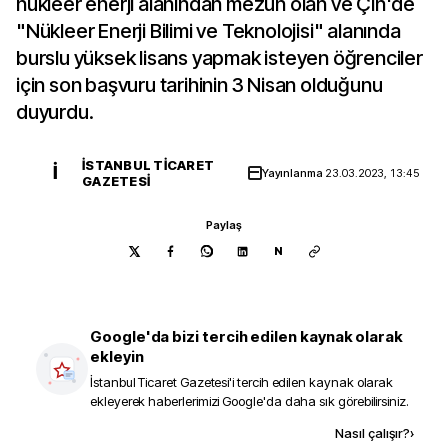
nükleer enerji alanından mezun olan ve Çin'de
"Nükleer Enerji Bilimi ve Teknolojisi" alanında
burslu yüksek lisans yapmak isteyen öğrenciler
için son başvuru tarihinin 3 Nisan olduğunu
duyurdu.
İSTANBUL TICARET
İ
Yayınlanma
23.03.2023, 13:45
GAZETESI
Paylaş
N
Google'da bizi tercih edilen kaynak olarak
ekleyin
İstanbul Ticaret Gazetesi
'i tercih edilen kaynak olarak
ekleyerek haberlerimizi Google'da daha sık görebilirsiniz.
Kaynak ekle
Nasıl çalışır?
›