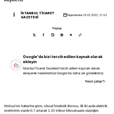
İSTANBUL TICARET
İ
Yayınlanma
19.03.2023, 21:53
GAZETESI
Paylaş
N
Google'da bizi tercih edilen kaynak olarak
ekleyin
İstanbul Ticaret Gazetesi
'i tercih edilen kaynak olarak
ekleyerek haberlerimizi Google'da daha sık görebilirsiniz.
Kaynak ekle
Nasıl çalışır?
›
Xinhua'nın haberine göre, Ulusal İstatistik Bürosu, ilk iki ayda elektrik
üretiminin yüzde 0,7 artarak 1,35 trilyon kilovatsaate ulaştığını