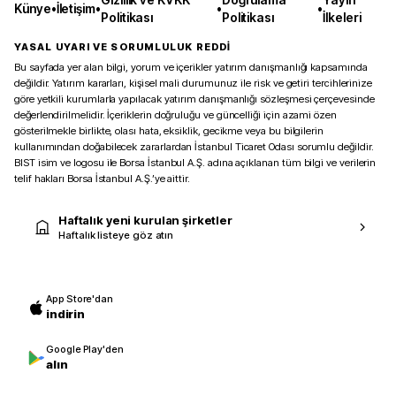
Künye
•
İletişim
•
•
•
Politikası
Politikası
İlkeleri
YASAL UYARI VE SORUMLULUK REDDİ
Bu sayfada yer alan bilgi, yorum ve içerikler yatırım danışmanlığı kapsamında
değildir. Yatırım kararları, kişisel mali durumunuz ile risk ve getiri tercihlerinize
göre yetkili kurumlarla yapılacak yatırım danışmanlığı sözleşmesi çerçevesinde
değerlendirilmelidir. İçeriklerin doğruluğu ve güncelliği için azami özen
gösterilmekle birlikte, olası hata, eksiklik, gecikme veya bu bilgilerin
kullanımından doğabilecek zararlardan İstanbul Ticaret Odası sorumlu değildir.
BIST isim ve logosu ile Borsa İstanbul A.Ş. adına açıklanan tüm bilgi ve verilerin
telif hakları Borsa İstanbul A.Ş.’ye aittir.
Haftalık yeni kurulan şirketler
Haftalık listeye göz atın
App Store'dan
indirin
Google Play'den
alın