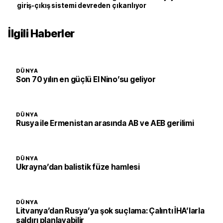
giriş-çıkış sistemi devreden çıkarılıyor
İlgili Haberler
DÜNYA
Son 70 yılın en güçlü El Nino’su geliyor
DÜNYA
Rusya ile Ermenistan arasında AB ve AEB gerilimi
DÜNYA
Ukrayna’dan balistik füze hamlesi
DÜNYA
Litvanya’dan Rusya’ya şok suçlama: Çalıntı İHA’larla
saldırı planlayabilir