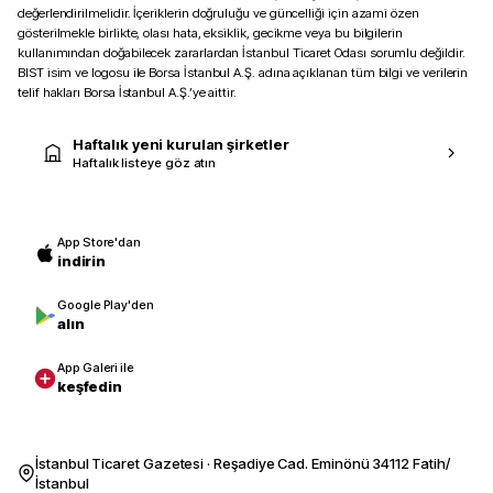
değerlendirilmelidir. İçeriklerin doğruluğu ve güncelliği için azami özen
gösterilmekle birlikte, olası hata, eksiklik, gecikme veya bu bilgilerin
kullanımından doğabilecek zararlardan İstanbul Ticaret Odası sorumlu değildir.
BIST isim ve logosu ile Borsa İstanbul A.Ş. adına açıklanan tüm bilgi ve verilerin
telif hakları Borsa İstanbul A.Ş.’ye aittir.
Haftalık yeni kurulan şirketler
Haftalık listeye göz atın
App Store'dan
indirin
Google Play'den
alın
App Galeri ile
keşfedin
İstanbul Ticaret Gazetesi · Reşadiye Cad. Eminönü 34112 Fatih/
İstanbul