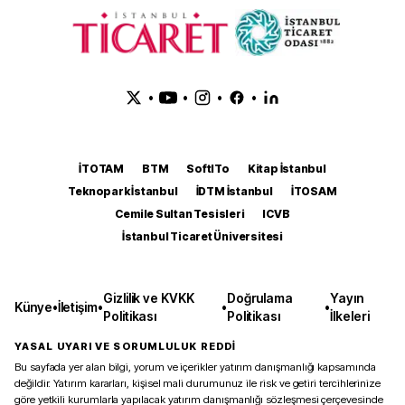
•
•
•
•
İTOTAM
BTM
SoftITo
Kitap İstanbul
Teknopark İstanbul
İDTM İstanbul
İTOSAM
Cemile Sultan Tesisleri
ICVB
İstanbul Ticaret Üniversitesi
Gizlilik ve KVKK
Doğrulama
Yayın
Künye
•
İletişim
•
•
•
Politikası
Politikası
İlkeleri
YASAL UYARI VE SORUMLULUK REDDİ
Bu sayfada yer alan bilgi, yorum ve içerikler yatırım danışmanlığı kapsamında
değildir. Yatırım kararları, kişisel mali durumunuz ile risk ve getiri tercihlerinize
göre yetkili kurumlarla yapılacak yatırım danışmanlığı sözleşmesi çerçevesinde