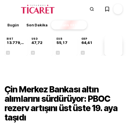
Bugün
Son Dakika
Finans
EKSTRA
BIST
USD
EUR
GBP
13.779,39
47,72
55,17
64,41
PİYASA
VERİLERİ
-0,14%
+0,01%
-0,03%
-0,01%
Finans
Çin Merkez Bankası altın
alımlarını sürdürüyor: PBOC
rezerv artışını üst üste 19. aya
taşıdı