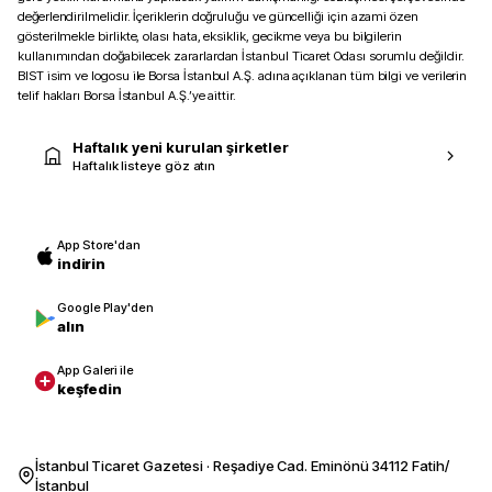
değerlendirilmelidir. İçeriklerin doğruluğu ve güncelliği için azami özen
gösterilmekle birlikte, olası hata, eksiklik, gecikme veya bu bilgilerin
kullanımından doğabilecek zararlardan İstanbul Ticaret Odası sorumlu değildir.
BIST isim ve logosu ile Borsa İstanbul A.Ş. adına açıklanan tüm bilgi ve verilerin
telif hakları Borsa İstanbul A.Ş.’ye aittir.
Haftalık yeni kurulan şirketler
Haftalık listeye göz atın
App Store'dan
indirin
Google Play'den
alın
App Galeri ile
keşfedin
İstanbul Ticaret Gazetesi · Reşadiye Cad. Eminönü 34112 Fatih/
İstanbul