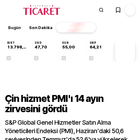
Bugün
Son Dakika
Finans
EKSTRA
BIST
USD
EUR
GBP
13.798,82
47,70
55,00
64,21
PİYASA
VERİLERİ
+0,70%
+0,16%
-0,03%
+0,06%
Finans
Çin hizmet PMI'ı 14 ayın
zirvesini gördü
S&P Global Genel Hizmetler Satın Alma
Yöneticileri Endeksi (PMI), Haziran'daki 50,6
seviyesinden Temmuz'da 52,6'ya yükselerek