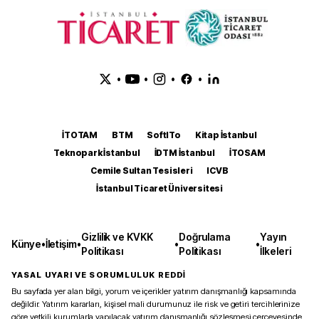
•
•
•
•
İTOTAM
BTM
SoftITo
Kitap İstanbul
Teknopark İstanbul
İDTM İstanbul
İTOSAM
Cemile Sultan Tesisleri
ICVB
İstanbul Ticaret Üniversitesi
Gizlilik ve KVKK
Doğrulama
Yayın
Künye
•
İletişim
•
•
•
Politikası
Politikası
İlkeleri
YASAL UYARI VE SORUMLULUK REDDİ
Bu sayfada yer alan bilgi, yorum ve içerikler yatırım danışmanlığı kapsamında
değildir. Yatırım kararları, kişisel mali durumunuz ile risk ve getiri tercihlerinize
göre yetkili kurumlarla yapılacak yatırım danışmanlığı sözleşmesi çerçevesinde