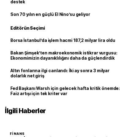
destek
Son 70 yılın en güçlü El Nino’su geliyor
Editörün Seçimi
Borsa İstanbul’da işlem hacmi 187,2 milyar lira oldu
Bakan Şimşek’ten makroekonomik istikrar vurgusu:
Ekonomimizin dayanıklılığını daha da güçlendirdik
Altın fonlarına ilgi canlandı: İki ay sonra 3 milyar
dolarlık net giriş
Fed Başkanı Warsh için gelecek hafta kritik önemde:
Faiz artışı için tek kriter var
İlgili Haberler
FINANS