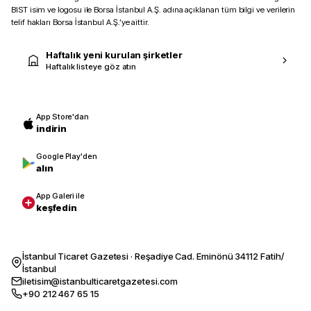
BIST isim ve logosu ile Borsa İstanbul A.Ş. adına açıklanan tüm bilgi ve verilerin
telif hakları Borsa İstanbul A.Ş.’ye aittir.
Haftalık yeni kurulan şirketler
Haftalık listeye göz atın
App Store'dan
indirin
Google Play'den
alın
App Galeri ile
keşfedin
İstanbul Ticaret Gazetesi · Reşadiye Cad. Eminönü 34112 Fatih/
İstanbul
iletisim@istanbulticaretgazetesi.com
+90 212 467 65 15