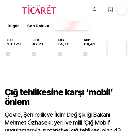
Bugün
Son Dakika
Finans
EKSTRA
BIST
USD
EUR
GBP
13.779,39
47,71
55,19
64,41
PİYASA
VERİLERİ
-0,14%
+0,18%
+0,32%
+0,38%
Kültür-Sanat
Çığ tehlikesine karşı ‘mobil’
önlem
Çevre, Şehircilik ve İklim Değişikliği Bakanı
Mehmet Özhaseki, yerli ve milli ‘Çığ Mobil’
uygulamasıyla, potansiyel çığ tehlikesi olan 43