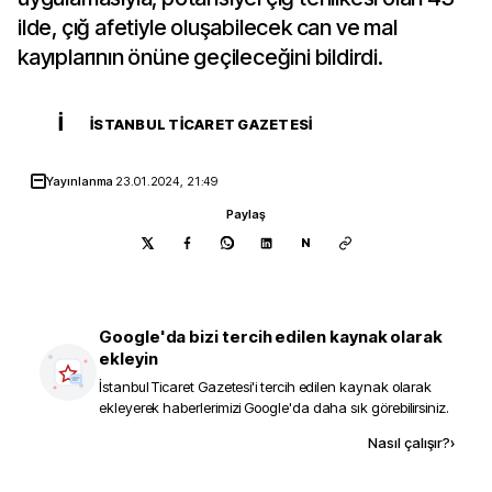
ilde, çığ afetiyle oluşabilecek can ve mal
kayıplarının önüne geçileceğini bildirdi.
İ
İSTANBUL TICARET GAZETESI
Yayınlanma
23.01.2024, 21:49
Paylaş
N
Google'da bizi tercih edilen kaynak olarak
ekleyin
İstanbul Ticaret Gazetesi
'i tercih edilen kaynak olarak
ekleyerek haberlerimizi Google'da daha sık görebilirsiniz.
Kaynak ekle
Nasıl çalışır?
›