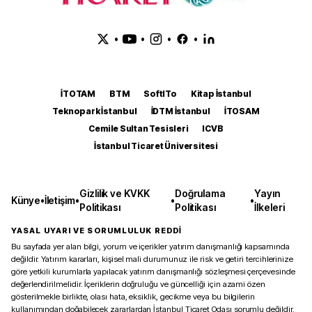
•
•
•
•
İTOTAM
BTM
SoftITo
Kitap İstanbul
Teknopark İstanbul
İDTM İstanbul
İTOSAM
Cemile Sultan Tesisleri
ICVB
İstanbul Ticaret Üniversitesi
Gizlilik ve KVKK
Doğrulama
Yayın
Künye
•
İletişim
•
•
•
Politikası
Politikası
İlkeleri
YASAL UYARI VE SORUMLULUK REDDİ
Bu sayfada yer alan bilgi, yorum ve içerikler yatırım danışmanlığı kapsamında
değildir. Yatırım kararları, kişisel mali durumunuz ile risk ve getiri tercihlerinize
göre yetkili kurumlarla yapılacak yatırım danışmanlığı sözleşmesi çerçevesinde
değerlendirilmelidir. İçeriklerin doğruluğu ve güncelliği için azami özen
gösterilmekle birlikte, olası hata, eksiklik, gecikme veya bu bilgilerin
kullanımından doğabilecek zararlardan İstanbul Ticaret Odası sorumlu değildir.