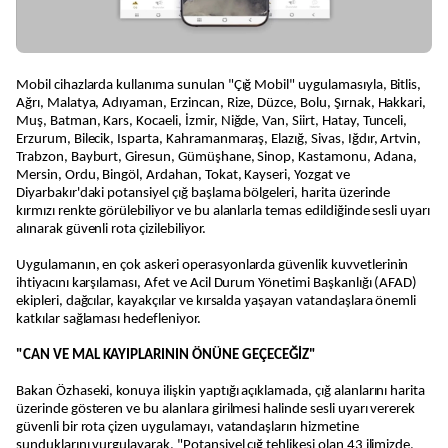
Mobil cihazlarda kullanıma sunulan "Çığ Mobil" uygulamasıyla, Bitlis,
Ağrı, Malatya, Adıyaman, Erzincan, Rize, Düzce, Bolu, Şırnak, Hakkari,
Muş, Batman, Kars, Kocaeli, İzmir, Niğde, Van, Siirt, Hatay, Tunceli,
Erzurum, Bilecik, Isparta, Kahramanmaraş, Elazığ, Sivas, Iğdır, Artvin,
Trabzon, Bayburt, Giresun, Gümüşhane, Sinop, Kastamonu, Adana,
Mersin, Ordu, Bingöl, Ardahan, Tokat, Kayseri, Yozgat ve
Diyarbakır'daki potansiyel çığ başlama bölgeleri, harita üzerinde
kırmızı renkte görülebiliyor ve bu alanlarla temas edildiğinde sesli uyarı
alınarak güvenli rota çizilebiliyor.
Uygulamanın, en çok askeri operasyonlarda güvenlik kuvvetlerinin
ihtiyacını karşılaması, Afet ve Acil Durum Yönetimi Başkanlığı (AFAD)
ekipleri, dağcılar, kayakçılar ve kırsalda yaşayan vatandaşlara önemli
katkılar sağlaması hedefleniyor.
"CAN VE MAL KAYIPLARININ ÖNÜNE GEÇECEĞİZ"
Bakan Özhaseki, konuya ilişkin yaptığı açıklamada, çığ alanlarını harita
üzerinde gösteren ve bu alanlara girilmesi halinde sesli uyarı vererek
güvenli bir rota çizen uygulamayı, vatandaşların hizmetine
sunduklarını vurgulayarak, "Potansiyel çığ tehlikesi olan 43 ilimizde,