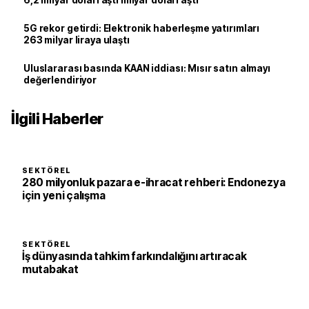
6,2 milyar doları aştı milyar doları aştı
5G rekor getirdi: Elektronik haberleşme yatırımları
263 milyar liraya ulaştı
Uluslararası basında KAAN iddiası: Mısır satın almayı
değerlendiriyor
İlgili Haberler
SEKTÖREL
280 milyonluk pazara e-ihracat rehberi: Endonezya
için yeni çalışma
SEKTÖREL
İş dünyasında tahkim farkındalığını artıracak
mutabakat