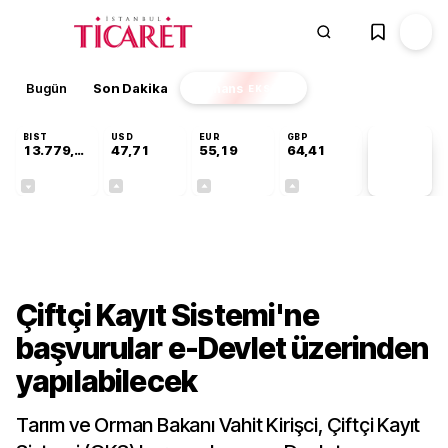
Bugün
Son Dakika
Finans
EKSTRA
BIST
USD
EUR
GBP
13.779,39
47,71
55,19
64,41
PİYASA
VERİLERİ
-0,14%
+0,18%
+0,32%
+0,38%
Sektörel
Çiftçi Kayıt Sistemi'ne
başvurular e-Devlet üzerinden
yapılabilecek
Tarım ve Orman Bakanı Vahit Kirişci, Çiftçi Kayıt