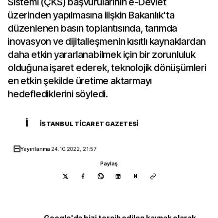
Sistemi (ÇKS) başvurularının e-Devlet
üzerinden yapılmasına ilişkin Bakanlık'ta
düzenlenen basın toplantısında, tarımda
inovasyon ve dijitalleşmenin kısıtlı kaynaklardan
daha etkin yararlanabilmek için bir zorunluluk
olduğuna işaret ederek, teknolojik dönüşümleri
en etkin şekilde üretime aktarmayı
hedeflediklerini söyledi.
İ
İSTANBUL TICARET GAZETESI
Yayınlanma
24.10.2022, 21:57
Paylaş
N
Google'da bizi tercih edilen kaynak olarak