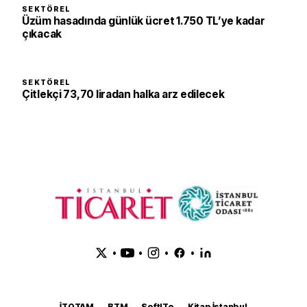
SEKTÖREL
Üzüm hasadında günlük ücret 1.750 TL’ye kadar
çıkacak
SEKTÖREL
Çitlekçi 73,70 liradan halka arz edilecek
•
•
•
•
İTOTAM
BTM
SoftITo
Kitap İstanbul