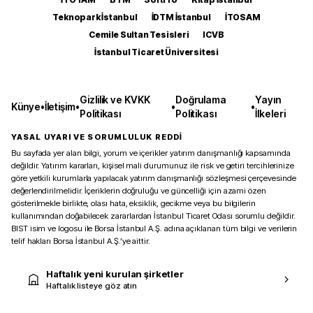
Teknopark İstanbul
İDTM İstanbul
İTOSAM
Cemile Sultan Tesisleri
ICVB
İstanbul Ticaret Üniversitesi
Gizlilik ve KVKK
Doğrulama
Yayın
Künye
•
İletişim
•
•
•
Politikası
Politikası
İlkeleri
YASAL UYARI VE SORUMLULUK REDDİ
Bu sayfada yer alan bilgi, yorum ve içerikler yatırım danışmanlığı kapsamında
değildir. Yatırım kararları, kişisel mali durumunuz ile risk ve getiri tercihlerinize
göre yetkili kurumlarla yapılacak yatırım danışmanlığı sözleşmesi çerçevesinde
değerlendirilmelidir. İçeriklerin doğruluğu ve güncelliği için azami özen
gösterilmekle birlikte, olası hata, eksiklik, gecikme veya bu bilgilerin
kullanımından doğabilecek zararlardan İstanbul Ticaret Odası sorumlu değildir.
BIST isim ve logosu ile Borsa İstanbul A.Ş. adına açıklanan tüm bilgi ve verilerin
telif hakları Borsa İstanbul A.Ş.’ye aittir.
Haftalık yeni kurulan şirketler
Haftalık listeye göz atın