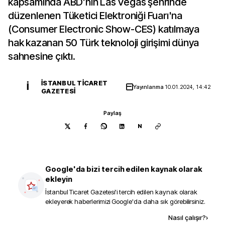
kapsamında ABD’nin Las Vegas şehrinde
düzenlenen Tüketici Elektroniği Fuarı'na
(Consumer Electronic Show-CES) katılmaya
hak kazanan 50 Türk teknoloji girişimi dünya
sahnesine çıktı.
İSTANBUL TICARET
İ
Yayınlanma
10.01.2024, 14:42
GAZETESI
Paylaş
N
Google'da bizi tercih edilen kaynak olarak
ekleyin
İstanbul Ticaret Gazetesi
'i tercih edilen kaynak olarak
ekleyerek haberlerimizi Google'da daha sık görebilirsiniz.
Kaynak ekle
Nasıl çalışır?
›