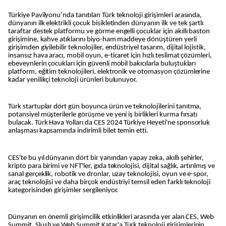
Türkiye Pavilyonu’nda tanıtılan Türk teknoloji girişimleri arasında,
dünyanın ilk elektrikli çocuk bisikletinden dünyanın ilk ve tek şartlı
taraftar destek platformu ve görme engelli çocuklar için akıllı baston
girişimine, kahve atıklarını biyo-ham maddeye dönüştüren yerli
girişimden giyilebilir teknolojiler, endüstriyel tasarım, dijital lojistik,
insansız hava aracı, mobil oyun, e-ticaret için hızlı teslimat çözümleri,
ebeveynlerin çocukları için güvenli mobil bakıcılarla buluştukları
platform, eğitim teknolojileri, elektronik ve otomasyon çözümlerine
kadar yenilikçi teknoloji ürünleri bulunuyor.
Türk startuplar dört gün boyunca ürün ve teknolojilerini tanıtma,
potansiyel müşterilerle görüşme ve yeni iş birlikleri kurma fırsatı
bulacak. Türk Hava Yolları da CES 2024 Türkiye Heyeti'ne sponsorluk
anlaşması kapsamında indirimli bilet temin etti.
CES'te bu yıl dünyanın dört bir yanından yapay zeka, akıllı şehirler,
kripto para birimi ve NFT'ler, gıda teknolojisi, dijital sağlık, artırılmış ve
sanal gerçeklik, robotik ve dronlar, uzay teknolojisi, oyun ve e-spor,
araç teknolojisi ve daha birçok endüstriyi temsil eden farklı teknoloji
kategorisinden girişimler sergileniyor.
Dünyanın en önemli girişimcilik etkinlikleri arasında yer alan CES, Web
Summit, Slush ve Web Summit Katar'a Türk teknoloji girişimlerinin