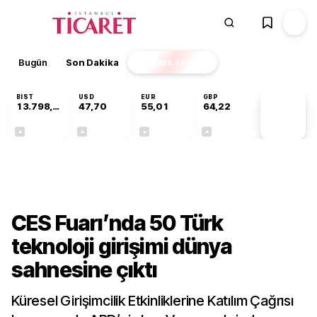
Bugün
Son Dakika
Finans
EKSTRA
BIST
USD
EUR
GBP
13.798,82
47,70
55,01
64,22
PİYASA
VERİLERİ
+0,70%
+0,16%
-0,01%
+0,07%
Gündem
CES Fuarı’nda 50 Türk
teknoloji girişimi dünya
sahnesine çıktı
Küresel Girişimcilik Etkinliklerine Katılım Çağrısı