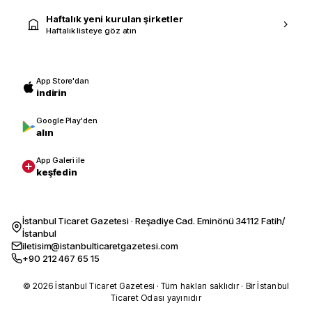
Haftalık yeni kurulan şirketler
Haftalık listeye göz atın
App Store'dan
indirin
Google Play'den
alın
App Galeri ile
keşfedin
İstanbul Ticaret Gazetesi · Reşadiye Cad. Eminönü 34112 Fatih/
İstanbul
iletisim@istanbulticaretgazetesi.com
+90 212 467 65 15
© 2026 İstanbul Ticaret Gazetesi · Tüm hakları saklıdır · Bir İstanbul
Ticaret Odası yayınıdır