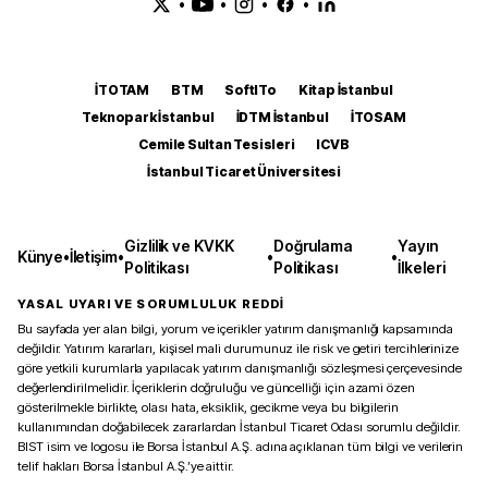
•
•
•
•
İTOTAM
BTM
SoftITo
Kitap İstanbul
Teknopark İstanbul
İDTM İstanbul
İTOSAM
Cemile Sultan Tesisleri
ICVB
İstanbul Ticaret Üniversitesi
Gizlilik ve KVKK
Doğrulama
Yayın
Künye
•
İletişim
•
•
•
Politikası
Politikası
İlkeleri
YASAL UYARI VE SORUMLULUK REDDİ
Bu sayfada yer alan bilgi, yorum ve içerikler yatırım danışmanlığı kapsamında
değildir. Yatırım kararları, kişisel mali durumunuz ile risk ve getiri tercihlerinize
göre yetkili kurumlarla yapılacak yatırım danışmanlığı sözleşmesi çerçevesinde
değerlendirilmelidir. İçeriklerin doğruluğu ve güncelliği için azami özen
gösterilmekle birlikte, olası hata, eksiklik, gecikme veya bu bilgilerin
kullanımından doğabilecek zararlardan İstanbul Ticaret Odası sorumlu değildir.
BIST isim ve logosu ile Borsa İstanbul A.Ş. adına açıklanan tüm bilgi ve verilerin
telif hakları Borsa İstanbul A.Ş.’ye aittir.