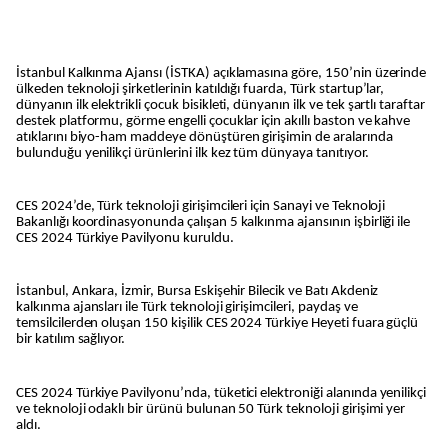
İstanbul Kalkınma Ajansı (İSTKA) açıklamasına göre, 150’nin üzerinde
ülkeden teknoloji şirketlerinin katıldığı fuarda, Türk startup’lar,
dünyanın ilk elektrikli çocuk bisikleti, dünyanın ilk ve tek şartlı taraftar
destek platformu, görme engelli çocuklar için akıllı baston ve kahve
atıklarını biyo-ham maddeye dönüştüren girişimin de aralarında
bulunduğu yenilikçi ürünlerini ilk kez tüm dünyaya tanıtıyor.
CES 2024’de, Türk teknoloji girişimcileri için Sanayi ve Teknoloji
Bakanlığı koordinasyonunda çalışan 5 kalkınma ajansının işbirliği ile
CES 2024 Türkiye Pavilyonu kuruldu.
İstanbul, Ankara, İzmir, Bursa Eskişehir Bilecik ve Batı Akdeniz
kalkınma ajansları ile Türk teknoloji girişimcileri, paydaş ve
temsilcilerden oluşan 150 kişilik CES 2024 Türkiye Heyeti fuara güçlü
bir katılım sağlıyor.
CES 2024 Türkiye Pavilyonu’nda, tüketici elektroniği alanında yenilikçi
ve teknoloji odaklı bir ürünü bulunan 50 Türk teknoloji girişimi yer
aldı.