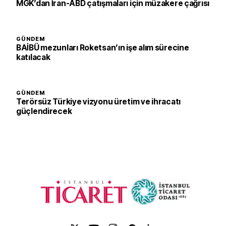
MGK’dan İran-ABD çatışmaları için müzakere çağrısı
GÜNDEM
BAİBÜ mezunları Roketsan’ın işe alım sürecine
katılacak
GÜNDEM
Terörsüz Türkiye vizyonu üretim ve ihracatı
güçlendirecek