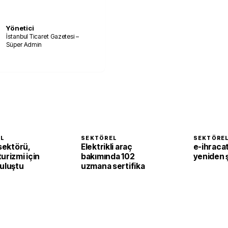
Yönetici
İstanbul Ticaret Gazetesi –
Süper Admin
EL
SEKTÖREL
SEKTÖRE
 sektörü,
Elektrikli araç
e-ihracat
urizmi için
bakımında 102
yeniden ş
buluştu
uzmana sertifika