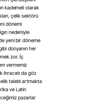
nın kademeli olarak
slan, çelik sektörü
yeni dönemi
lgın nedeniyle
nde yeni bir döneme
gibi dünyanın her
mek zor. İç
nem vermemiz
 ihracatı da göz
lik talebi artmakta
ika ve Latin
ceğimiz pazarlar