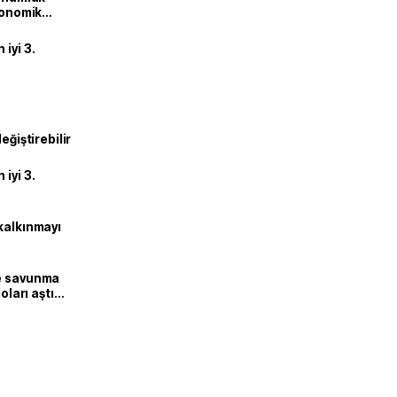
ekonomik
iyi 3.
eğiştirebilir
iyi 3.
kalkınmayı
ne savunma
oları aştı