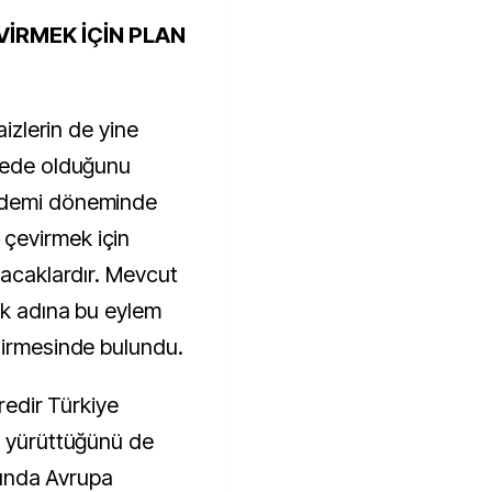
İRMEK İÇİN PLAN
aizlerin de yine
iyede olduğunu
ndemi döneminde
çevirmek için
racaklardır. Mevcut
ek adına bu eylem
dirmesinde bulundu.
üredir Türkiye
i yürüttüğünü de
ayında Avrupa