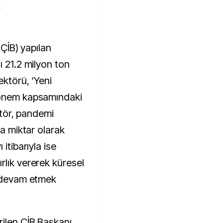
k
ı 21.2 milyon ton
ektörü, ‘Yeni
dönem kapsamındaki
ektör, pandemi
da miktar olarak
itibarıyla ise
rlık vererek küresel
e devam etmek
ilen ÇİB Başkanı