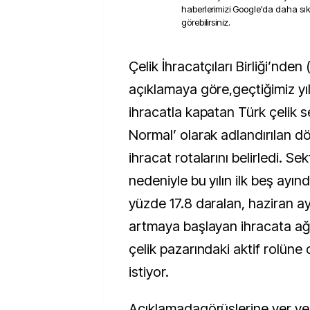
haberlerimizi Google'da daha sı
görebilirsiniz.
Çelik İhracatçıları Birliği’nden (ÇİB) yapılan
açıklamaya göre,geçtiğimiz yıl
ihracatla kapatan Türk çelik s
Normal’ olarak adlandırılan 
ihracat rotalarını belirledi. S
nedeniyle bu yılın ilk beş ayın
yüzde 17.8 daralan, haziran ayı 
artmaya başlayan ihracata ağı
çelik pazarındaki aktif rolün
istiyor.
Açıklamadagörüşlerine yer ver