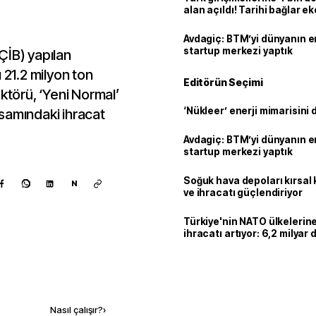
alan açıldı! Tarihi bağlar 
ortaklığa dönüşüyor
Avdagiç: BTM’yi dünyanın en 
startup merkezi yaptık
(ÇİB) yapılan
 21.2 milyon ton
Editörün Seçimi
ktörü, ‘Yeni Normal’
‘Nükleer’ enerji mimarisini d
samındaki ihracat
Avdagiç: BTM’yi dünyanın en 
startup merkezi yaptık
Soğuk hava depoları kırsal 
N
ve ihracatı güçlendiriyor
Türkiye'nin NATO ülkeleri
ihracatı artıyor: 6,2 milyar d
milyar doları aştı
Kaynak ekle
Nasıl çalışır?
›