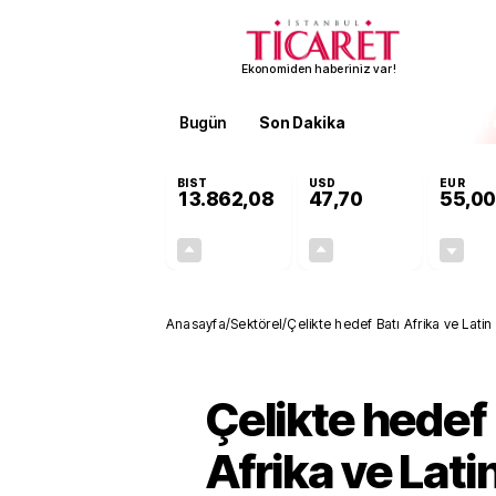
Ekonomiden haberiniz var!
Bugün
Son Dakika
Finans
EKST
BIST
USD
EUR
13.862,08
47,70
55,00
+0,46%
+0,17%
63,26
0,08
Anasayfa
/
Sektörel
/
Çelikte hedef Batı Afrika ve Lati
Çelikte hedef 
Afrika ve Lati