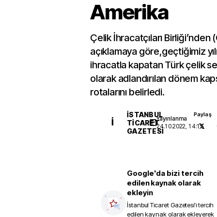
Amerika
Çelik İhracatçıları Birliği’nden 
açıklamaya göre,geçtiğimiz yılı
ihracatla kapatan Türk çelik se
olarak adlandırılan dönem kap
rotalarını belirledi.
İSTANBUL
Paylaş
Yayınlanma
İ
TICARET
24.10.2022, 14:15
GAZETESI
Google'da bizi tercih
edilen kaynak olarak
ekleyin
İstanbul Ticaret Gazetesi
'i tercih
edilen kaynak olarak ekleyerek