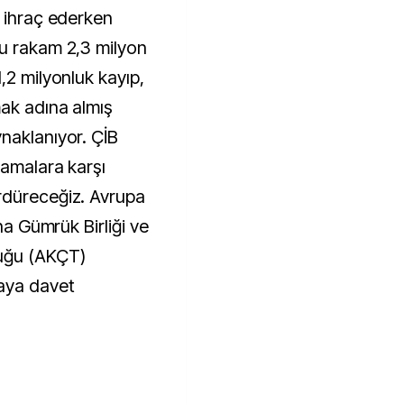
k ihraç ederken
bu rakam 2,3 milyon
,2 milyonluk kayıp,
ak adına almış
naklanıyor. ÇİB
lamalara karşı
rdüreceğiz. Avrupa
ana Gümrük Birliği ve
luğu (AKÇT)
aya davet