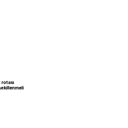
L
 rotası
ekillenmeli