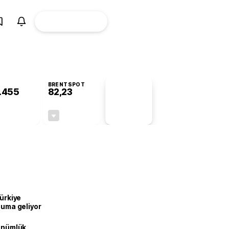
ÜYE
CANLI BORSA
Girişi
BRENTSPOT
.455
82,23
PİYASA
VERİLERİ
-0,62%
-0,66%
+0,00
-0,55
Türkiye
onuma geliyor
dönümlük