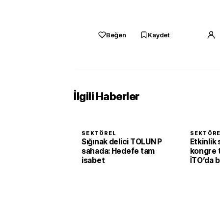
Beğen
Kaydet
İlgili Haberler
SEKTÖREL
SEKTÖR
Sığınak delici TOLUN P
Etkinlik
sahada: Hedefe tam
kongre t
isabet
İTO’da 