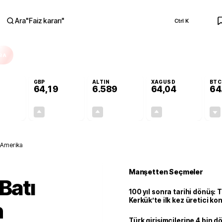
Ara
"
Faiz kararı
"
Ctrl K
RA
GBP
ALTIN
XAGUSD
BTC
64,19
6.589
64,04
64
-0,03%
+0,02%
+1,48%
+4,13%
-0,02
0,01
96,08
2,54
n Amerika
Manşetten Seçmeler
Batı
100 yıl sonra tarihi dönüş: 
Kerkük’te ilk kez üretici k
n
Türk girişimcilerine 4 bin 