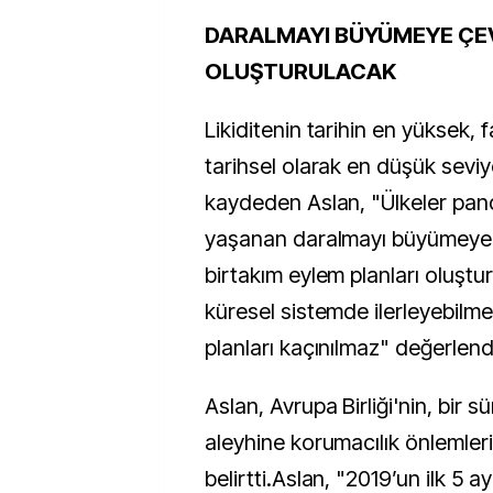
DARALMAYI BÜYÜMEYE ÇEV
OLUŞTURULACAK
Likiditenin tarihin en yüksek, f
tarihsel olarak en düşük sev
kaydeden Aslan, "Ülkeler pa
yaşanan daralmayı büyümeye 
birtakım eylem planları oluştu
küresel sistemde ilerleyebilm
planları kaçınılmaz" değerlen
Aslan, Avrupa Birliği'nin, bir s
aleyhine korumacılık önlemler
belirtti.Aslan, "2019’un ilk 5 