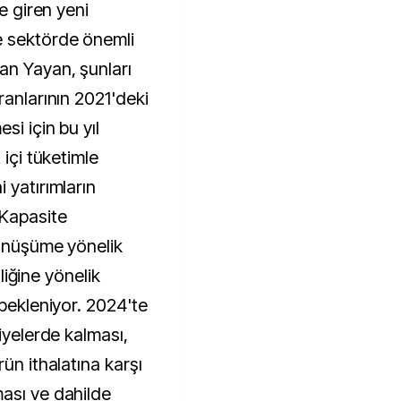
ye giren yeni
e sektörde önemli
an Yayan, şunları
ranlarının 2021'deki
si için bu yıl
 içi tüketimle
 yatırımların
 Kapasite
dönüşüme yönelik
iliğine yönelik
 bekleniyor. 2024'te
iyelerde kalması,
ün ithalatına karşı
ası ve dahilde