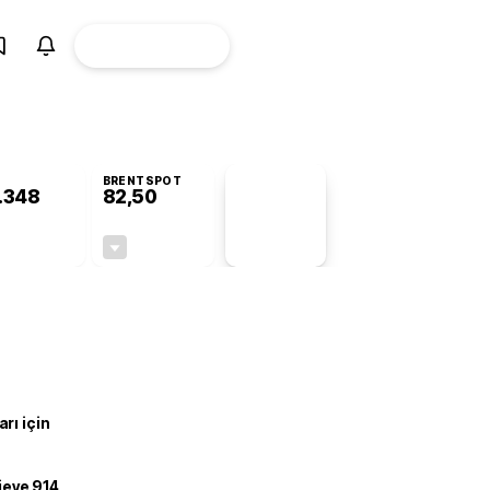
ÜYE
CANLI BORSA
Girişi
BRENTSPOT
.348
82,50
PİYASA
VERİLERİ
-0,40%
-0,34%
+0,00
-0,28
rı için
ojeye 914