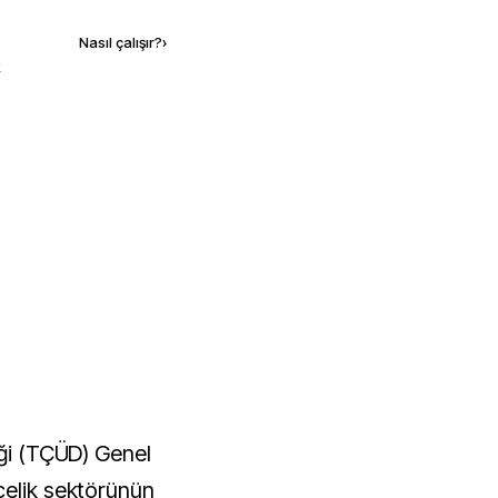
Nasıl çalışır?
›
k
eği (TÇÜD) Genel
çelik sektörünün