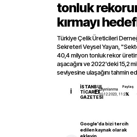
tonluk rekor
kırmayı hedef
Türkiye Çelik Üreticileri Dern
Sekreteri Veysel Yayan, "Sekt
40,4 milyon tonluk rekor üreti
aşacağını ve 2022'deki 15,2 mi
seviyesine ulaşağını tahmin ed
İSTANBUL
Paylaş
Yayınlanma
İ
TICARET
30.12.2023, 11:28
GAZETESI
Google'da bizi tercih
edilen kaynak olarak
ekleyin