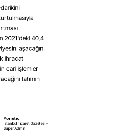
edarikini
urtulmasıyla
artması
n 2021'deki 40,4
iyesini aşacağını
k ihracat
n cari işlemler
yacağını tahmin
Yönetici
İstanbul Ticaret Gazetesi –
Süper Admin