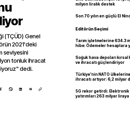
unu
milyon liralık destek
liyor
Son 70 yılın en güçlü El Nin
Editörün Seçimi
eği (TÇÜD) Genel
Tarım işletmelerine 634.3 m
örün 2021'deki
hibe: Ödemeler hesaplara ya
m seviyesini
Soğuk hava depoları kırsal 
lyon tonluk ihracat
ve ihracatı güçlendiriyor
iyoruz" dedi.
Türkiye'nin NATO ülkeleri
ihracatı artıyor: 6,2 milyar d
milyar doları aştı
N
5G rekor getirdi: Elektroni
yatırımları 263 milyar liraya
Kaynak ekle