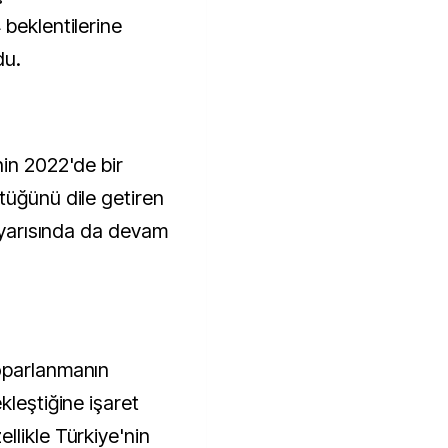
beklentilerine
du.
nin 2022'de bir
tüğünü dile getiren
k yarısında da devam
oparlanmanın
kleştiğine işaret
llikle Türkiye'nin