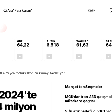
Ara
"
Faiz kararı
"
Ctrl K
RA
GBP
ALTIN
XAGUSD
BTC
64,22
6.518
61,63
64
-0,02%
+0,07%
+0,39%
+0,21%
-0,01
0,04
25,16
0,13
0.4 milyon tonluk rekorunu kırmayı hedefliyor
Manşetten Seçmeler
 2024'te
MGK’dan İran-ABD çatışmala
müzakere çağrısı
4 milyon
Sıfır atık hedefi için 161 pr