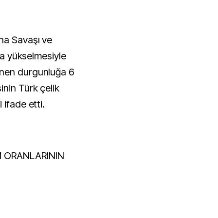
na Savaşı ve
zla yükselmesiyle
enen durgunluğa 6
nin Türk çelik
ifade etti.
M ORANLARININ