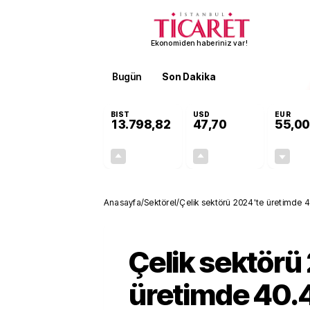
Ekonomiden haberiniz var!
Bugün
Son Dakika
Finans
EKST
BIST
USD
EUR
13.798,82
47,70
55,00
+0,70%
+0,16%
95,68
0,08
Anasayfa
/
Sektörel
/
Çelik sektörü 2024'te üretimde 4
Çelik sektörü
üretimde 40.