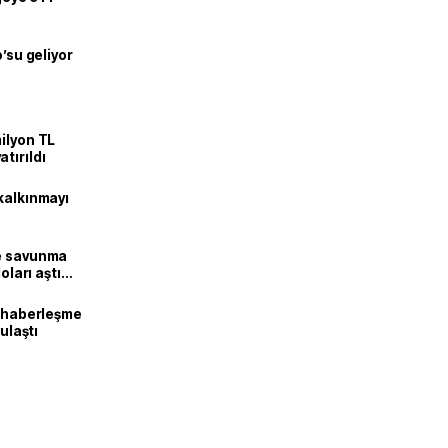
o’su geliyor
ilyon TL
tırıldı
kalkınmayı
ne savunma
oları aştı
k haberleşme
 ulaştı