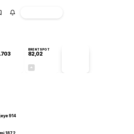
ÜYE
CANLI BORSA
Girişi
BRENTSPOT
.703
82,02
PİYASA
VERİLERİ
+0,15%
+3,94%
+0,00
3,11
ojeye 914
mi 187,2