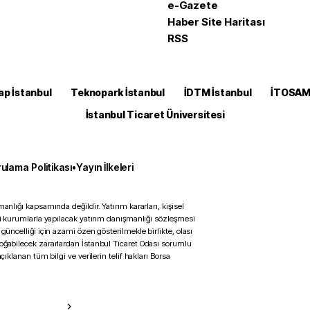
e-Gazete
Haber Site Haritası
RSS
ap İstanbul
Teknopark İstanbul
İDTM İstanbul
İTOSA
İstanbul Ticaret Üniversitesi
ulama Politikası
•
Yayın İlkeleri
anlığı kapsamında değildir. Yatırım kararları, kişisel
ili kurumlarla yapılacak yatırım danışmanlığı sözleşmesi
 güncelliği için azami özen gösterilmekle birlikte, olası
doğabilecek zararlardan İstanbul Ticaret Odası sorumlu
çıklanan tüm bilgi ve verilerin telif hakları Borsa