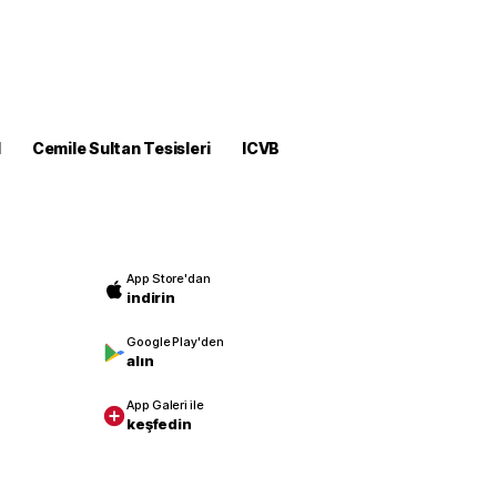
M
Cemile Sultan Tesisleri
ICVB
App Store'dan
indirin
Google Play'den
alın
App Galeri ile
keşfedin