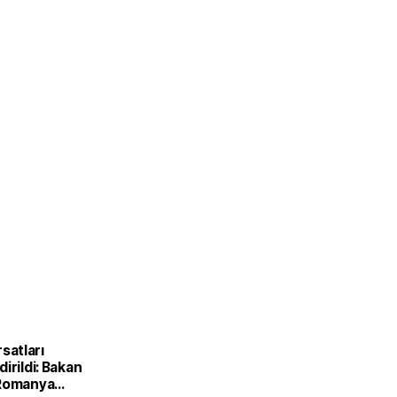
ırsatları
irildi: Bakan
 Romanya