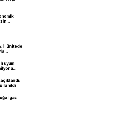
onomik
izin
lendirdik
 1. ünitede
yla
zlı uyum
milyona
 açıklandı:
ullanıldı
doğal gaz