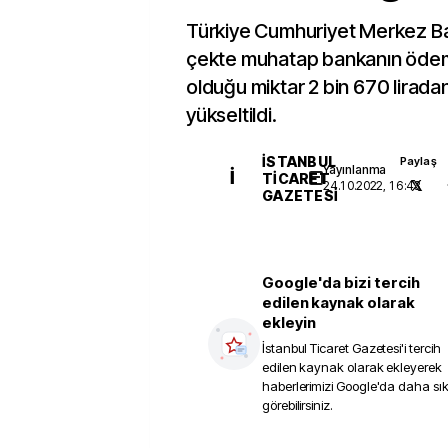
Türkiye Cumhuriyet Merkez B
çekte muhatap bankanın öde
olduğu miktar 2 bin 670 liradan
yükseltildi.
İSTANBUL
Paylaş
Yayınlanma
İ
TICARET
24.10.2022, 16:43
GAZETESI
Google'da bizi tercih
edilen kaynak olarak
ekleyin
İstanbul Ticaret Gazetesi
'i tercih
edilen kaynak olarak ekleyerek
haberlerimizi Google'da daha sı
görebilirsiniz.