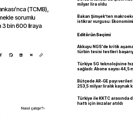
milyar lira oldu
ankası’nca (TCMB),
mekle sorumlu
Bakan Şimşek’ten makroek
istikrar vurgusu: Ekonomim
 3 bin 600 liraya
dayanıklılığını daha da güç
Editörün Seçimi
Akkuyu NGS'de kritik aşama:
türbin tesisi testleri başarı
N
tamamlandı
Türkiye 5G teknolojisine hı
sağladı: Abone sayısı 44,5 
ulaştı
Bütçede AR-GE payı verileri
253,5 milyar liralık kaynak k
Kaynak ekle
Türkiye ile KKTC arasında 
hattı için imzalar atıldı
Nasıl çalışır?
›
k