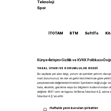
Teknoloji
Spor
İTOTAM
BTM
SoftITo
Kit
Künye
•
İletişim
•
Gizlilik ve KVKK Politikası
•
Doğr
YASAL UYARI VE SORUMLULUK REDDİ
Bu sayfada yer alan bilgi, yorum ve içerikler yatırım danışm
mali durumunuz ile risk ve getiri tercihlerinize göre yetk
çerçevesinde değerlendirilmelidir. İçeriklerin doğruluğu ve
hata, eksiklik, gecikme veya bu bilgilerin kullanımından 
değildir. BIST isim ve logosu ile Borsa İstanbul A.Ş. adına a
İstanbul A.Ş.’ye aittir.
Haftalık yeni kurulan şirketler