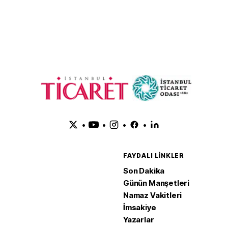
irecek
Tarım ve 
Kalkınma 
görüştü
•
•
•
•
FAYDALI LINKLER
Son Dakika
Günün Manşetleri
Namaz Vakitleri
İmsakiye
Yazarlar