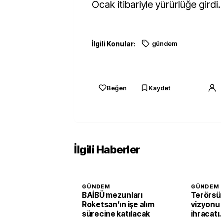
Ocak itibariyle yürürlüğe girdi.
İlgili Konular:
gündem
Beğen
Kaydet
İlgili Haberler
GÜNDEM
GÜNDEM
BAİBÜ mezunları
Terörsü
Roketsan’ın işe alım
vizyonu
sürecine katılacak
ihracatı