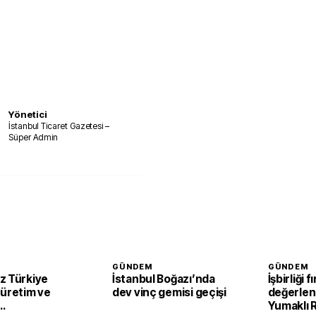
Yönetici
İstanbul Ticaret Gazetesi –
Süper Admin
GÜNDEM
GÜNDEM
z Türkiye
İstanbul Boğazı’nda
İşbirliği f
 üretim ve
dev vinç gemisi geçişi
değerlend
Yumaklı