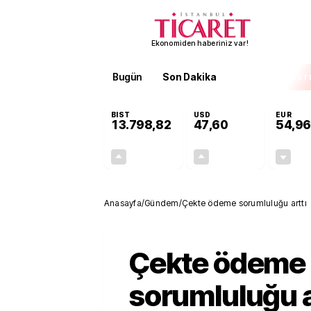
Ekonomiden haberiniz var!
Bugün
Son Dakika
Finans
EKST
BIST
USD
EUR
13.798,82
47,60
54,96
+0,70%
+0,06%
95,68
0,03
Anasayfa
/
Gündem
/
Çekte ödeme sorumluluğu arttı
Çekte ödeme
sorumluluğu a