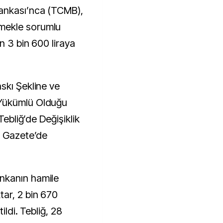
mekle sorumlu
n 3 bin 600 liraya
skı Şekline ve
Yükümlü Olduğu
Tebliğ’de Değişiklik
i Gazete’de
nkanın hamile
ar, 2 bin 670
ildi. Tebliğ, 28