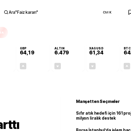
Ara
"
Faiz kararı
"
Ctrl K
RA
GBP
ALTIN
XAGUSD
BTC
64,19
6.479
61,34
64
-0,09%
+0,15%
-0,26%
-1,13%
-0,05
0,10
-16,72
-0,70
Manşetten Seçmeler
Sıfır atık hedefi için 161 pr
milyon liralık destek
rttı
Borsa İstanbul’da işlem hac