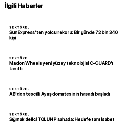
İlgili Haberler
SEKTÖREL
SunExpress’ten yolcu rekoru: Bir günde 72 bin 340
kişi
SEKTÖREL
Maxion Wheels yeni yüzey teknolojisi C-GUARD’ı
tanıttı
SEKTÖREL
AB'den tescilli Ayaş domatesinin hasadı başladı
SEKTÖREL
Sığınak delici TOLUN P sahada: Hedefe tam isabet