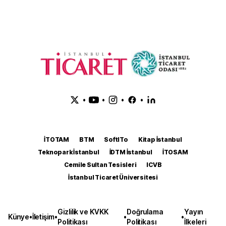
•
•
•
•
İTOTAM
BTM
SoftITo
Kitap İstanbul
Teknopark İstanbul
İDTM İstanbul
İTOSAM
Cemile Sultan Tesisleri
ICVB
İstanbul Ticaret Üniversitesi
Gizlilik ve KVKK
Doğrulama
Yayın
Künye
•
İletişim
•
•
•
Politikası
Politikası
İlkeleri