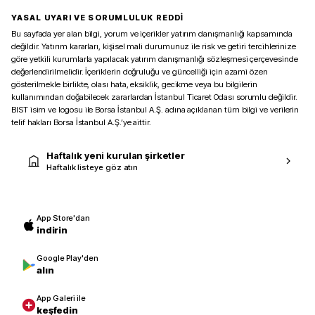
YASAL UYARI VE SORUMLULUK REDDİ
Bu sayfada yer alan bilgi, yorum ve içerikler yatırım danışmanlığı kapsamında
değildir. Yatırım kararları, kişisel mali durumunuz ile risk ve getiri tercihlerinize
göre yetkili kurumlarla yapılacak yatırım danışmanlığı sözleşmesi çerçevesinde
değerlendirilmelidir. İçeriklerin doğruluğu ve güncelliği için azami özen
gösterilmekle birlikte, olası hata, eksiklik, gecikme veya bu bilgilerin
kullanımından doğabilecek zararlardan İstanbul Ticaret Odası sorumlu değildir.
BIST isim ve logosu ile Borsa İstanbul A.Ş. adına açıklanan tüm bilgi ve verilerin
telif hakları Borsa İstanbul A.Ş.’ye aittir.
Haftalık yeni kurulan şirketler
Haftalık listeye göz atın
App Store'dan
indirin
Google Play'den
alın
App Galeri ile
keşfedin