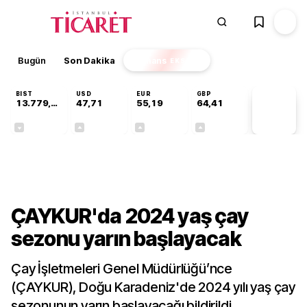
Bugün
Son Dakika
Finans
EKSTRA
BIST
USD
EUR
GBP
13.779,39
47,71
55,19
64,41
PİYASA
VERİLERİ
-0,14%
+0,18%
+0,32%
+0,38%
Sektörel
ÇAYKUR'da 2024 yaş çay
sezonu yarın başlayacak
Çay İşletmeleri Genel Müdürlüğü’nce
(ÇAYKUR), Doğu Karadeniz'de 2024 yılı yaş çay
sezonunun yarın başlayacağı bildirildi.