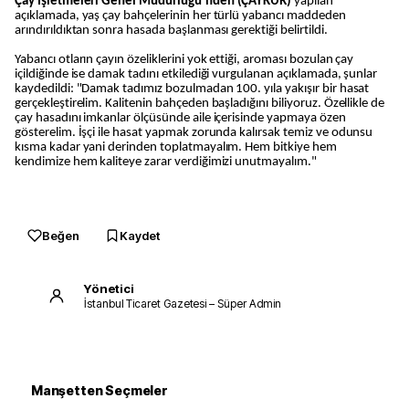
Çay İşletmeleri Genel Müdürlüğü’nden (ÇAYKUR)
yapılan
açıklamada, yaş çay bahçelerinin her türlü yabancı maddeden
arındırıldıktan sonra hasada başlanması gerektiği belirtildi.
Yabancı otların çayın özeliklerini yok ettiği, aroması bozulan çay
içildiğinde ise damak tadını etkilediği vurgulanan açıklamada, şunlar
kaydedildi: "Damak tadımız bozulmadan 100. yıla yakışır bir hasat
gerçekleştirelim. Kalitenin bahçeden başladığını biliyoruz. Özellikle de
çay hasadını imkanlar ölçüsünde aile içerisinde yapmaya özen
gösterelim. İşçi ile hasat yapmak zorunda kalırsak temiz ve odunsu
kısma kadar yani derinden toplatmayalım. Hem bitkiye hem
kendimize hem kaliteye zarar verdiğimizi unutmayalım."
Beğen
Kaydet
Yönetici
İstanbul Ticaret Gazetesi – Süper Admin
Manşetten Seçmeler