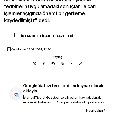
tedbirlerin uygulamadaki sonuçları ile cari
işlemler açığında önemli bir gerileme
kaydedilmiştir" dedi.
İ
İSTANBUL TICARET GAZETESI
Yayınlanma
12.07.2024, 12:20
Paylaş
N
Google'da bizi tercih edilen kaynak olarak
ekleyin
İstanbul Ticaret Gazetesi
'i tercih edilen kaynak olarak
ekleyerek haberlerimizi Google'da daha sık görebilirsiniz.
Kaynak ekle
Nasıl çalışır?
›