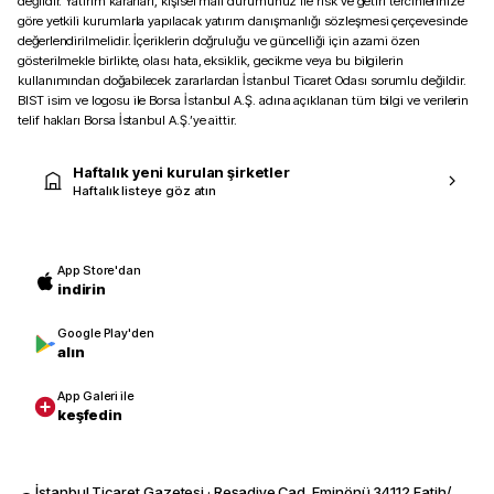
değildir. Yatırım kararları, kişisel mali durumunuz ile risk ve getiri tercihlerinize
göre yetkili kurumlarla yapılacak yatırım danışmanlığı sözleşmesi çerçevesinde
değerlendirilmelidir. İçeriklerin doğruluğu ve güncelliği için azami özen
gösterilmekle birlikte, olası hata, eksiklik, gecikme veya bu bilgilerin
kullanımından doğabilecek zararlardan İstanbul Ticaret Odası sorumlu değildir.
BIST isim ve logosu ile Borsa İstanbul A.Ş. adına açıklanan tüm bilgi ve verilerin
telif hakları Borsa İstanbul A.Ş.’ye aittir.
Haftalık yeni kurulan şirketler
Haftalık listeye göz atın
App Store'dan
indirin
Google Play'den
alın
App Galeri ile
keşfedin
İstanbul Ticaret Gazetesi · Reşadiye Cad. Eminönü 34112 Fatih/