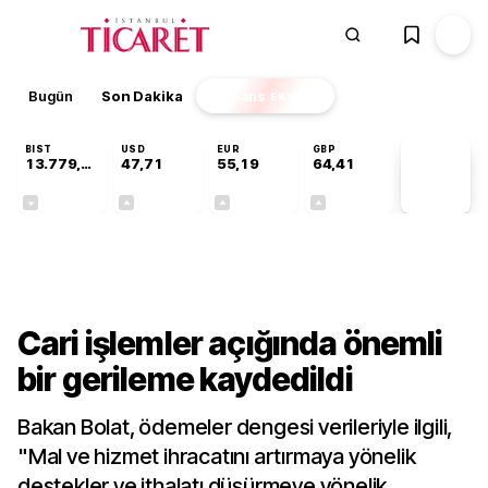
Bugün
Son Dakika
Finans
EKSTRA
BIST
USD
EUR
GBP
13.779,39
47,71
55,19
64,41
PİYASA
VERİLERİ
-0,14%
+0,18%
+0,32%
+0,38%
Gündem
Cari işlemler açığında önemli
bir gerileme kaydedildi
Bakan Bolat, ödemeler dengesi verileriyle ilgili,
"Mal ve hizmet ihracatını artırmaya yönelik
destekler ve ithalatı düşürmeye yönelik