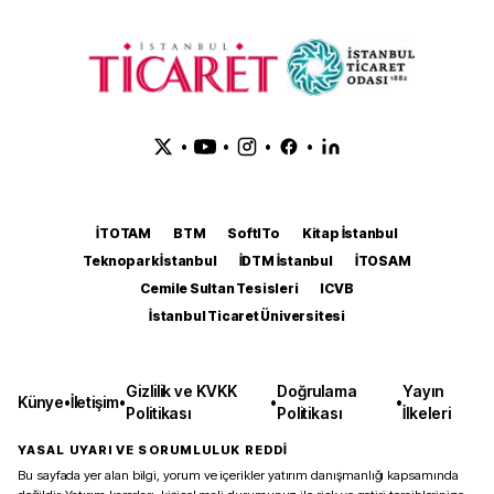
•
•
•
•
İTOTAM
BTM
SoftITo
Kitap İstanbul
Teknopark İstanbul
İDTM İstanbul
İTOSAM
Cemile Sultan Tesisleri
ICVB
İstanbul Ticaret Üniversitesi
Gizlilik ve KVKK
Doğrulama
Yayın
Künye
•
İletişim
•
•
•
Politikası
Politikası
İlkeleri
YASAL UYARI VE SORUMLULUK REDDİ
Bu sayfada yer alan bilgi, yorum ve içerikler yatırım danışmanlığı kapsamında