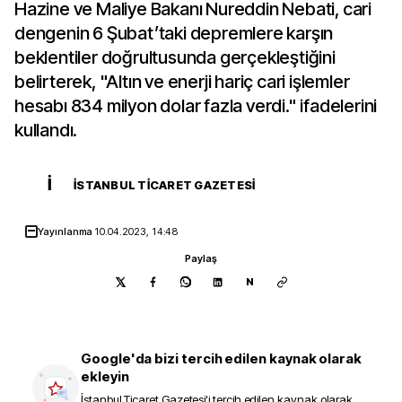
Hazine ve Maliye Bakanı Nureddin Nebati, cari
dengenin 6 Şubat’taki depremlere karşın
beklentiler doğrultusunda gerçekleştiğini
belirterek, "Altın ve enerji hariç cari işlemler
hesabı 834 milyon dolar fazla verdi." ifadelerini
kullandı.
İ
İSTANBUL TICARET GAZETESI
Yayınlanma
10.04.2023, 14:48
Paylaş
N
Google'da bizi tercih edilen kaynak olarak
ekleyin
İstanbul Ticaret Gazetesi
'i tercih edilen kaynak olarak