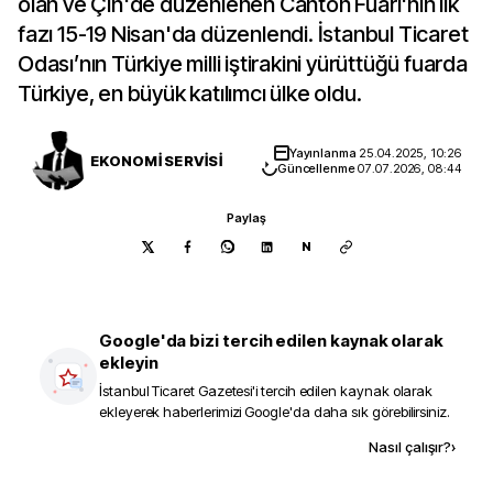
olan ve Çin'de düzenlenen Canton Fuarı'nın ilk
fazı 15-19 Nisan'da düzenlendi. İstanbul Ticaret
Odası’nın Türkiye milli iştirakini yürüttüğü fuarda
Türkiye, en büyük katılımcı ülke oldu.
Yayınlanma
25.04.2025, 10:26
EKONOMİ SERVİSİ
Güncellenme
07.07.2026, 08:44
Paylaş
N
Google'da bizi tercih edilen kaynak olarak
ekleyin
İstanbul Ticaret Gazetesi
'i tercih edilen kaynak olarak
ekleyerek haberlerimizi Google'da daha sık görebilirsiniz.
Kaynak ekle
Nasıl çalışır?
›