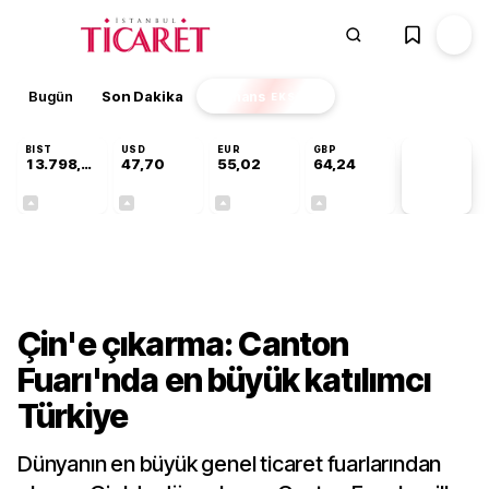
Bugün
Son Dakika
Finans
EKSTRA
BIST
USD
EUR
GBP
13.798,82
47,70
55,02
64,24
PİYASA
VERİLERİ
+0,70%
+0,16%
+0,01%
+0,10%
Sektörel
Çin'e çıkarma: Canton
Fuarı'nda en büyük katılımcı
Türkiye
Dünyanın en büyük genel ticaret fuarlarından