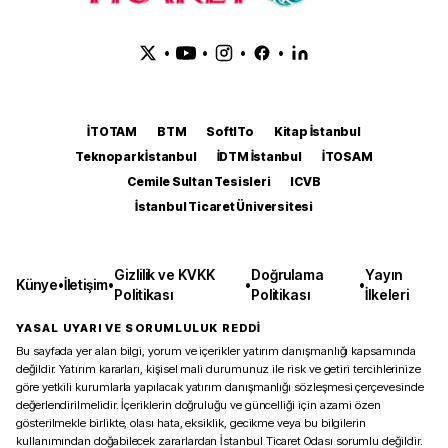
•
•
•
•
İTOTAM
BTM
SoftITo
Kitap İstanbul
Teknopark İstanbul
İDTM İstanbul
İTOSAM
Cemile Sultan Tesisleri
ICVB
İstanbul Ticaret Üniversitesi
Gizlilik ve KVKK
Doğrulama
Yayın
Künye
•
İletişim
•
•
•
Politikası
Politikası
İlkeleri
YASAL UYARI VE SORUMLULUK REDDİ
Bu sayfada yer alan bilgi, yorum ve içerikler yatırım danışmanlığı kapsamında
değildir. Yatırım kararları, kişisel mali durumunuz ile risk ve getiri tercihlerinize
göre yetkili kurumlarla yapılacak yatırım danışmanlığı sözleşmesi çerçevesinde
değerlendirilmelidir. İçeriklerin doğruluğu ve güncelliği için azami özen
gösterilmekle birlikte, olası hata, eksiklik, gecikme veya bu bilgilerin
kullanımından doğabilecek zararlardan İstanbul Ticaret Odası sorumlu değildir.