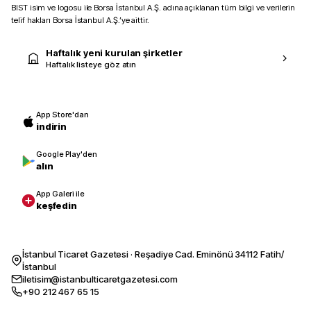
BIST isim ve logosu ile Borsa İstanbul A.Ş. adına açıklanan tüm bilgi ve verilerin
telif hakları Borsa İstanbul A.Ş.’ye aittir.
Haftalık yeni kurulan şirketler
Haftalık listeye göz atın
App Store'dan
indirin
Google Play'den
alın
App Galeri ile
keşfedin
İstanbul Ticaret Gazetesi · Reşadiye Cad. Eminönü 34112 Fatih/
İstanbul
iletisim@istanbulticaretgazetesi.com
+90 212 467 65 15