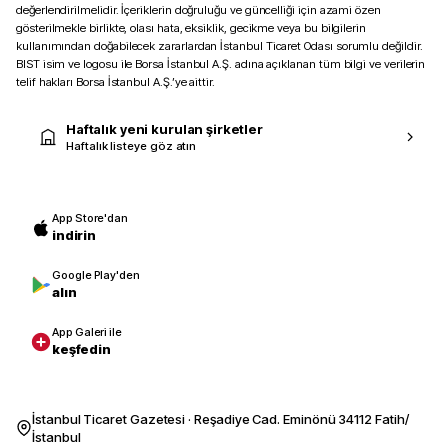
değerlendirilmelidir. İçeriklerin doğruluğu ve güncelliği için azami özen
gösterilmekle birlikte, olası hata, eksiklik, gecikme veya bu bilgilerin
kullanımından doğabilecek zararlardan İstanbul Ticaret Odası sorumlu değildir.
BIST isim ve logosu ile Borsa İstanbul A.Ş. adına açıklanan tüm bilgi ve verilerin
telif hakları Borsa İstanbul A.Ş.’ye aittir.
Haftalık yeni kurulan şirketler
Haftalık listeye göz atın
App Store'dan
indirin
Google Play'den
alın
App Galeri ile
keşfedin
İstanbul Ticaret Gazetesi · Reşadiye Cad. Eminönü 34112 Fatih/
İstanbul