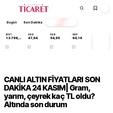
Bugün
Son Dakika
Finans
EKSTRA
BIST
USD
EUR
GBP
13.798,82
47,64
54,95
64,16
PİYASA
VERİLERİ
+0,70%
+0,04%
-0,12%
-0,03%
Gündem
CANLI ALTIN FİYATLARI SON
DAKİKA 24 KASIM| Gram,
yarım, çeyrek kaç TL oldu?
Altında son durum