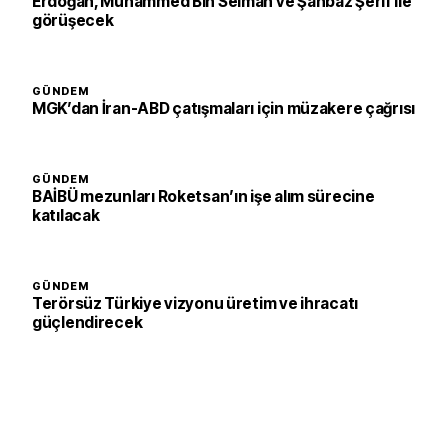
Erdoğan, Muhammed Bin Selman ve Şahbaz Şerif ile
görüşecek
GÜNDEM
MGK’dan İran-ABD çatışmaları için müzakere çağrısı
GÜNDEM
BAİBÜ mezunları Roketsan’ın işe alım sürecine
katılacak
GÜNDEM
Terörsüz Türkiye vizyonu üretim ve ihracatı
güçlendirecek