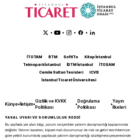
•
•
•
•
İTOTAM
BTM
SoftITo
Kitap İstanbul
Teknopark İstanbul
İDTM İstanbul
İTOSAM
Cemile Sultan Tesisleri
ICVB
İstanbul Ticaret Üniversitesi
Gizlilik ve KVKK
Doğrulama
Yayın
Künye
•
İletişim
•
•
•
Politikası
Politikası
İlkeleri
YASAL UYARI VE SORUMLULUK REDDİ
Bu sayfada yer alan bilgi, yorum ve içerikler yatırım danışmanlığı kapsamında
değildir. Yatırım kararları, kişisel mali durumunuz ile risk ve getiri tercihlerinize
göre yetkili kurumlarla yapılacak yatırım danışmanlığı sözleşmesi çerçevesinde