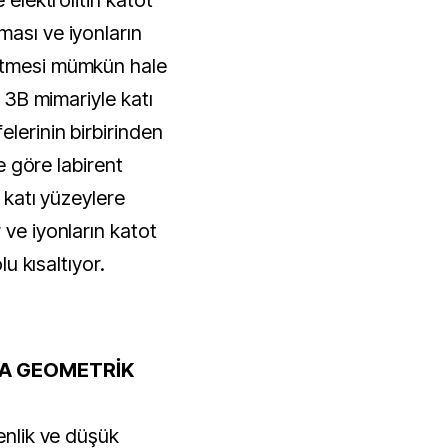
 elektrolitin katot
ması ve iyonların
etmesi mümkün hale
u 3B mimariyle katı
elerinin birbirinden
’e göre labirent
n katı yüzeylere
 ve iyonların katot
lu kısaltıyor.
NA GEOMETRİK
venlik ve düşük