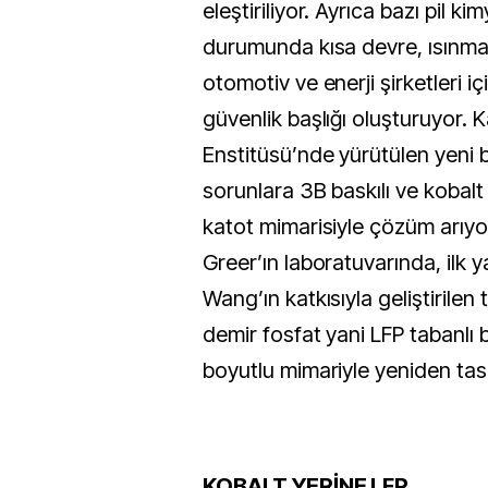
eleştiriliyor. Ayrıca bazı pil kim
durumunda kısa devre, ısınma 
otomotiv ve enerji şirketleri iç
güvenlik başlığı oluşturuyor. K
Enstitüsü’nde yürütülen yeni b
sorunlara 3B baskılı ve kobalt
katot mimarisiyle çözüm arıyor.
Greer’ın laboratuvarında, ilk y
Wang’ın katkısıyla geliştirilen 
demir fosfat yani LFP tabanlı 
boyutlu mimariyle yeniden tasa
KOBALT YERİNE LFP