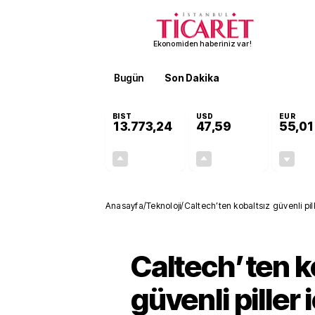
Ekonomiden haberiniz var!
Bugün
Son Dakika
Finans
EKST
BIST
USD
EUR
13.773,24
47,59
55,01
+0,51%
+0,06%
70,11
0,03
Anasayfa
/
Teknoloji
/
Caltech’ten kobaltsız güvenli pille
Caltech’ten k
güvenli piller 