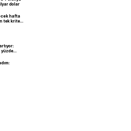
lyar dolar
ecek hafta
n tek kriter
artıyor:
ı yüzde
adım: