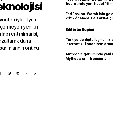
eknolojisi
ticaretinde yeni hedef 15 mi
Fed Başkanı Warsh için gel
kritik önemde: Faiz artışı içi
 yöntemiyle lityum
var
 içermeyen yeni bir
Editörün Seçimi
u labirent mimarisi,
Türkiye'de dijitalleşme hızı 
 azaltarak daha
İnternet kullananların oran
asarımlarının önünü
92,3'e yükseldi
Anthropic geriliminde yeni 
Mythos’a sınırlı erişim izni
N
Kaynak ekle