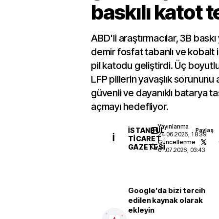
baskılı katot t
ABD'li araştırmacılar, 3B baskı
demir fosfat tabanlı ve kobalt
pil katodu geliştirdi. Üç boyutl
LFP pillerin yavaşlık sorununu
güvenli ve dayanıklı batarya t
açmayı hedefliyor.
Yayınlanma
İSTANBUL
Paylaş
24.06.2026, 18:39
İ
TICARET
Güncellenme
GAZETESI
01.07.2026, 03:43
Google'da bizi tercih
edilen kaynak olarak
ekleyin