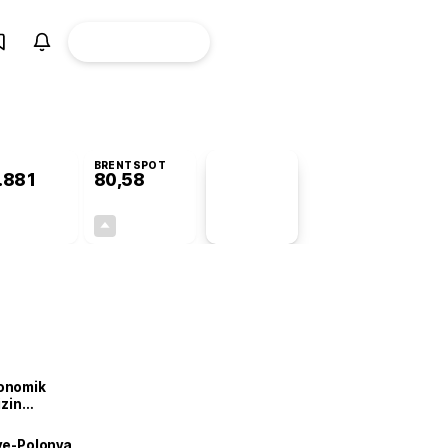
ÜYE
CANLI BORSA
Girişi
BRENTSPOT
.881
80,58
PİYASA
VERİLERİ
+0,33%
+2,12%
+0,00
1,67
onomik
izin
lendirdik
iye-Polonya