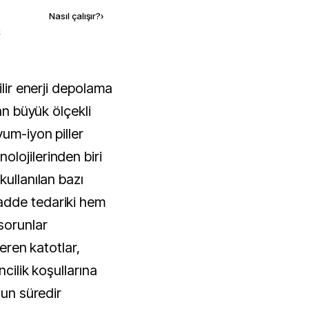
Nasıl çalışır?
›
k
dan büyük ölçekli
um-iyon piller
lojilerinden biri
kullanılan bazı
adde tedariki hem
sorunlar
çeren katotlar,
ncilik koşullarına
zun süredir