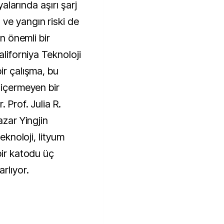
yalarında aşırı şarj
ve yangın riski de
in önemli bir
aliforniya Teknoloji
ir çalışma, bu
 içermeyen bir
 Prof. Julia R.
azar Yingjin
teknoloji, lityum
bir katodu üç
rlıyor.