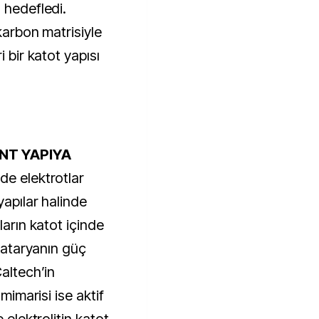
 hedefledi.
 karbon matrisiyle
i bir katot yapısı
NT YAPIYA
de elektrotlar
yapılar halinde
ların katot içinde
 bataryanın güç
Caltech’in
 mimarisi ise aktif