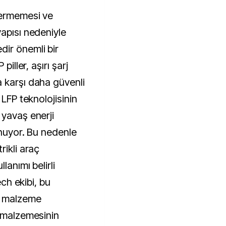
çermemesi ve
yapısı nedeniyle
ir önemli bir
piller, aşırı şarj
 karşı daha güvenli
 LFP teknolojisinin
 yavaş enerji
unuyor. Bu nedenle
rikli araç
lanımı belirli
ech ekibi, bu
r malzeme
P malzemesinin