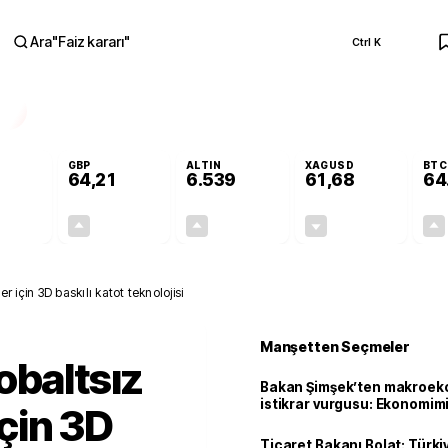
Ara
"
Faiz kararı
"
Ctrl K
RA
GBP
ALTIN
XAGUSD
BTC
64,21
6.539
61,68
64
-0,01%
+0,18%
+0,66%
-0,58%
0,00
0,12
42,67
-0,36
r için 3D baskılı katot teknolojisi
Manşetten Seçmeler
obaltsız
Bakan Şimşek’ten makroek
istikrar vurgusu: Ekonomim
için 3D
dayanıklılığını daha da güç
Ticaret Bakanı Bolat: Türk