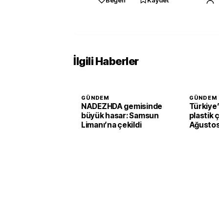
Beğen
Kaydet
İlgili Haberler
GÜNDEM
GÜNDEM
NADEZHDA gemisinde
Türkiye
büyük hasar: Samsun
plastik ç
Limanı’na çekildi
Ağustos
başlaya