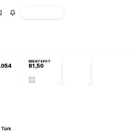
ÜYE
CANLI BORSA
Girişi
misyonu’nda kabul edildi
KOSGEB’den temiz enerji ve iklim teknolojilerine 
BRENTSPOT
.054
81,50
PİYASA
VERİLERİ
+0,25%
-1,55%
+0,00
-1,28
r Türk