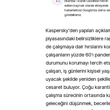
İstanbul Ticaret Gazetesi
'i tercih
edilen kaynak olarak ekleyerek
haberlerimizi Google'da daha sı
görebilirsiniz.
Kaspersky'den yapılan açıklamaya göre, iş
piyasasındaki belirsizliklere r
de çalışmaya dair hırslarını k
çalışanların yüzde 60'ı pande
durumunu korumayı tercih et
çalışan, iş günlerini kişisel ya
uyacak şekilde yeniden şekil
cesaret buluyor. Çoğu karant
çalışma sürecinin ortasında ka
geleceğini düşünmek, beceriler