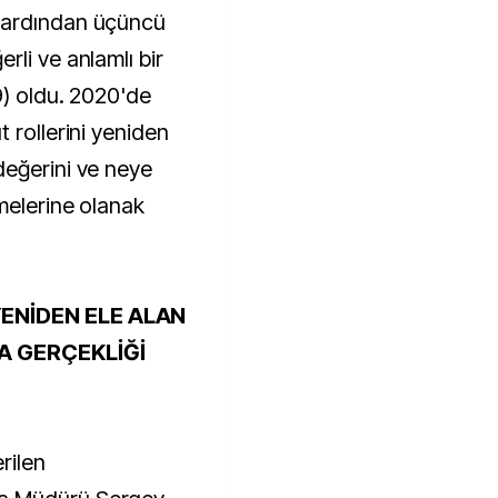
 ardından üçüncü
li ve anlamlı bir
9) oldu. 2020'de
 rollerini yeniden
değerini ve neye
melerine olanak
YENİDEN ELE ALAN
A GERÇEKLİĞİ
rilen