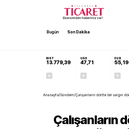
Ekonomiden haberiniz var!
Bugün
Son Dakika
Finans
EKST
SON DAKİKA
KOSGEB’den temiz enerji ve iklim tekn
BIST
USD
EUR
13.779,39
47,71
55,19
-0,14%
+0,18%
-19,42
0,09
Anasayfa
/
Gündem
/
Çalışanların dörtte biri salgın 
Çalışanların dö