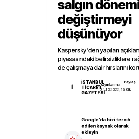
salgın dönemi
değiştirmeyi
düşünüyor
Kaspersky'den yapılan açıklam
piyasasındaki belirsizliklere r
de çalışmaya dair hırslarını kor
İSTANBUL
Paylaş
Yayınlanma
İ
TICARET
24.10.2022, 15:06
GAZETESI
Google'da bizi tercih
edilen kaynak olarak
ekleyin