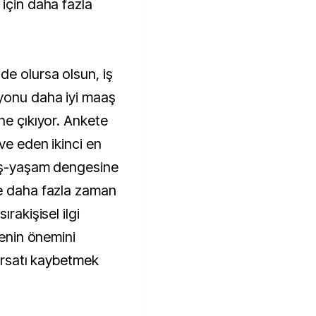
 için daha fazla
e olursa olsun, iş
yonu daha iyi maaş
ne çıkıyor. Ankete
ive eden ikinci en
 iş-yaşam dengesine
le daha fazla zaman
rakişisel ilgi
menin önemini
fırsatı kaybetmek