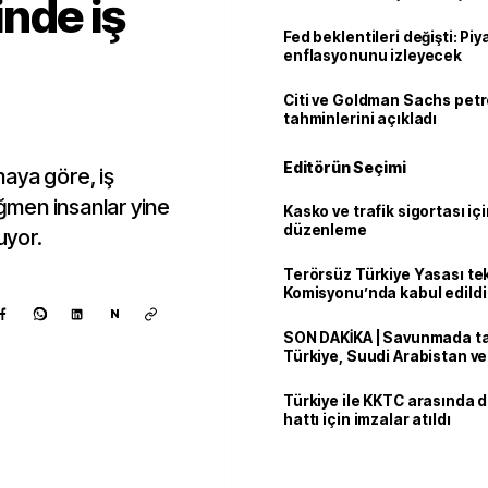
nde iş
Fed beklentileri değişti: Pi
enflasyonunu izleyecek
Citi ve Goldman Sachs petr
tahminlerini açıkladı
Editörün Seçimi
aya göre, iş
ağmen insanlar yine
Kasko ve trafik sigortası içi
düzenleme
uyor.
Terörsüz Türkiye Yasası tek
Komisyonu’nda kabul edildi
N
SON DAKİKA | Savunmada tari
Türkiye, Suudi Arabistan v
'Mekke Anlaşması'nı imzala
Türkiye ile KKTC arasında 
hattı için imzalar atıldı
Kaynak ekle