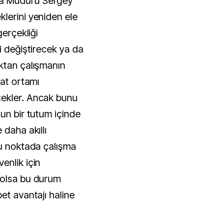
a Müdürü Sergey
lerini yeniden ele
gerçekliği
i değiştirecek ya da
ktan çalışmanın
hat ortamı
ekler. Ancak bunu
un bir tutum içinde
 daha akıllı
bu noktada çalışma
enlik için
 olsa bu durum
et avantajı haline