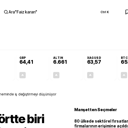
Ara
"
Faiz kararı
"
Ctrl K
RA
olojilerine yeni destek programı
Terörsüz Türkiye Yasası teklifi Adalet Ko
GBP
ALTIN
XAGUSD
BTC
64,41
6.661
63,57
65
+0,32%
+0,38%
+2,59%
+3,37%
0,18
0,24
167,96
2,07
döneminde iş değiştirmeyi düşünüyor
Manşetten Seçmeler
rtte biri
80 ülkede sektörel fırsatla
firmalarının erişimine açıldı