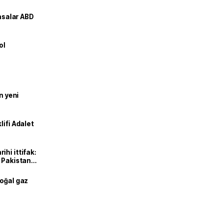
yasalar ABD
ol
n yeni
lifi Adalet
hi ittifak:
e Pakistan
dı
doğal gaz