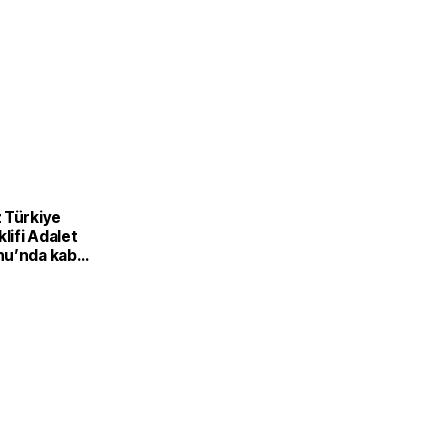
 Türkiye
klifi Adalet
u’nda kabul