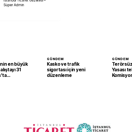
İstanbul Ticaret Gazetesi –
Süper Admin
GÜNDEM
GÜNDEM
’nin en büyük
Kasko ve trafik
Terörsüz
alıştayı 31
sigortası için yeni
Yasası te
’ta
düzenleme
Komisyon
cak
edildi