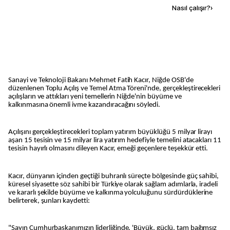
Kaynak ekle
Nasıl çalışır?
›
Sanayi ve Teknoloji Bakanı Mehmet Fatih Kacır, Niğde OSB'de
düzenlenen Toplu Açılış ve Temel Atma Töreni'nde, gerçekleştirecekleri
açılışların ve attıkları yeni temellerin Niğde'nin büyüme ve
kalkınmasına önemli ivme kazandıracağını söyledi.
Açılışını gerçekleştirecekleri toplam yatırım büyüklüğü 5 milyar lirayı
aşan 15 tesisin ve 15 milyar lira yatırım hedefiyle temelini atacakları 11
tesisin hayırlı olmasını dileyen Kacır, emeği geçenlere teşekkür etti.
Kacır, dünyanın içinden geçtiği buhranlı süreçte bölgesinde güç sahibi,
küresel siyasette söz sahibi bir Türkiye olarak sağlam adımlarla, iradeli
ve kararlı şekilde büyüme ve kalkınma yolculuğunu sürdürdüklerine
belirterek, şunları kaydetti:
"Sayın Cumhurbaşkanımızın liderliğinde, 'Büyük, güçlü, tam bağımsız