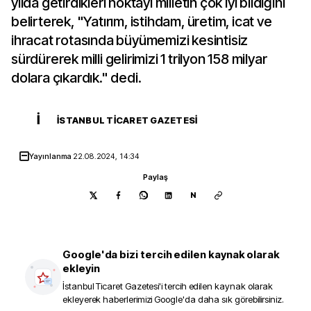
yılda getirdikleri noktayı milletin çok iyi bildiğini
belirterek, "Yatırım, istihdam, üretim, icat ve
ihracat rotasında büyümemizi kesintisiz
sürdürerek milli gelirimizi 1 trilyon 158 milyar
dolara çıkardık." dedi.
İ
İSTANBUL TICARET GAZETESI
Yayınlanma
22.08.2024, 14:34
Paylaş
N
Google'da bizi tercih edilen kaynak olarak
ekleyin
İstanbul Ticaret Gazetesi
'i tercih edilen kaynak olarak
ekleyerek haberlerimizi Google'da daha sık görebilirsiniz.