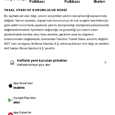
Politikası
Politikası
İlkeleri
YASAL UYARI VE SORUMLULUK REDDİ
Bu sayfada yer alan bilgi, yorum ve içerikler yatırım danışmanlığı kapsamında
değildir. Yatırım kararları, kişisel mali durumunuz ile risk ve getiri tercihlerinize
göre yetkili kurumlarla yapılacak yatırım danışmanlığı sözleşmesi çerçevesinde
değerlendirilmelidir. İçeriklerin doğruluğu ve güncelliği için azami özen
gösterilmekle birlikte, olası hata, eksiklik, gecikme veya bu bilgilerin
kullanımından doğabilecek zararlardan İstanbul Ticaret Odası sorumlu değildir.
BIST isim ve logosu ile Borsa İstanbul A.Ş. adına açıklanan tüm bilgi ve verilerin
telif hakları Borsa İstanbul A.Ş.’ye aittir.
Haftalık yeni kurulan şirketler
Haftalık listeye göz atın
App Store'dan
indirin
Google Play'den
alın
App Galeri ile