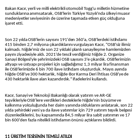
Bakan Kacır, yerli ve milli elektrikli otomobil Togg'u milletin hizmetine
sunduklarına anımsatarak, OSB'lerin Türkiye Yüzyılı'nda ülkeyi muasır
medeniyetler seviyesinin de üzerine taşımada etken güç olduğuna
işaret etti.
Son 22 yılda OSB'lerin sayısını 191'den 360'a, OSB'lerdeki istihdamı
415 binden 2,7 milyona çıkardıklarını vurgulayan Kacır, "OSB'siz ilimiz
kalmadı. Niğde'miz de son 22 yıldaki planlı sanayileşme hamlemizden
payını ziyadesiyle aldı. 2021'de tescil verdiğimiz Niğde 2. Organize
Sanayi Bölgesi'yle şehrimizdeki OSB sayısını 3'e çıkardık. OSB'lerimizin
altyapı ve üstyapı projeleri için sağladığımız 1,3 milyar lira finansman
ile OSB'lerimizde 6 bin 700 ilave istihdam oluşturduk. Mayıs ayında
Niğde OSB'ye 300 hektarlık, Niğde-Bor Karma Deri İhtisas OSB'ye de
430 hektarlık ilave alan kazandırdık." ifadelerini kullandı.
Kacır, Sanayi ve Teknoloji Bakanlığı olarak yatırım ve AR-GE
teşvikleriyle OSB’lere verdikleri desteklerle Niğde'nin büyüme ve
kalkınma yolculuğunda her daim yanında olduklarını anlatarak, son 22
yılda şehirdeki yeni ya da ilave yatırımlar için 729 yatırım teşvik belgesi
düzenlediklerini, bu kapsamında 84,5 milyar lira sabit yatırımın ve 17
bin 600'den fazla nitelikli istihdamın önünü açtıklarını bildirdi.
11 ÜRETİM TESİSİNİN TEMELİ ATILDI