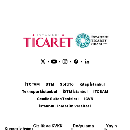
•
•
•
•
İTOTAM
BTM
SoftITo
Kitap İstanbul
Teknopark İstanbul
İDTM İstanbul
İTOSAM
Cemile Sultan Tesisleri
ICVB
İstanbul Ticaret Üniversitesi
Gizlilik ve KVKK
Doğrulama
Yayın
Künye
•
İletişim
•
•
•