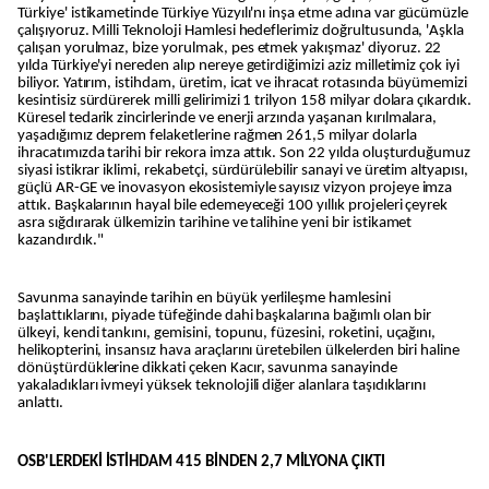
Türkiye' istikametinde Türkiye Yüzyılı'nı inşa etme adına var gücümüzle
çalışıyoruz. Milli Teknoloji Hamlesi hedeflerimiz doğrultusunda, 'Aşkla
çalışan yorulmaz, bize yorulmak, pes etmek yakışmaz' diyoruz. 22
yılda Türkiye'yi nereden alıp nereye getirdiğimizi aziz milletimiz çok iyi
biliyor. Yatırım, istihdam, üretim, icat ve ihracat rotasında büyümemizi
kesintisiz sürdürerek milli gelirimizi 1 trilyon 158 milyar dolara çıkardık.
Küresel tedarik zincirlerinde ve enerji arzında yaşanan kırılmalara,
yaşadığımız deprem felaketlerine rağmen 261,5 milyar dolarla
ihracatımızda tarihi bir rekora imza attık. Son 22 yılda oluşturduğumuz
siyasi istikrar iklimi, rekabetçi, sürdürülebilir sanayi ve üretim altyapısı,
güçlü AR-GE ve inovasyon ekosistemiyle sayısız vizyon projeye imza
attık. Başkalarının hayal bile edemeyeceği 100 yıllık projeleri çeyrek
asra sığdırarak ülkemizin tarihine ve talihine yeni bir istikamet
kazandırdık."
Savunma sanayinde tarihin en büyük yerlileşme hamlesini
başlattıklarını, piyade tüfeğinde dahi başkalarına bağımlı olan bir
ülkeyi, kendi tankını, gemisini, topunu, füzesini, roketini, uçağını,
helikopterini, insansız hava araçlarını üretebilen ülkelerden biri haline
dönüştürdüklerine dikkati çeken Kacır, savunma sanayinde
yakaladıkları ivmeyi yüksek teknolojili diğer alanlara taşıdıklarını
anlattı.
OSB'LERDEKİ İSTİHDAM 415 BİNDEN 2,7 MİLYONA ÇIKTI