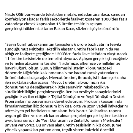
Niğde OSB bünyesinde tekstilden metale, gıdadan zirai ilaca, camdan
konfeksiyona kadar farklı sektörlerde faaliyet gösteren 1000'den fazla
vatandaşa ekmek kapısı olan 15 üretim tesisinin açılışını
gerçekleştirdiklerini aktaran Bakan Kacır, sözlerini şöyle sürdürdü:
"Sayın Cumhurbaşkanımızın tensipleriyle proje bazlı yatırım teşviki
sunduğumuz Migiteks Tekstil'in elastan üretim fabrikasının da yer
aldığı ve faaliyete geçtiğinde 1200'den fazla ilave istihdam oluşturacak
11 üretim tesisimizin de temelini atıyoruz. Açılışını gerçekleştireceğimiz
ve temelini atacağımız tesisler, Niğde'mize, ülkemize ve milletimize
hayırlı uğurlu olsun. Şunun bilinmesini isterim ki önümüzdeki
dönemde Niğde'nin kalkınmasına ivme kazandıracak yatırımların
önünü daha da açacağız. Mevcut üretimi, ihracatı, istihdamı çok daha
ileri noktalara çıkaracağız. Mevcut üretim altyapımızın ikiz
dönüşümünü de sağlayarak Niğde sanayinin rekabetçilik ve
sürdürülebilirliğini perçinleyeceğiz. Ben bu vesileyle sanayicilerimizi
geçtiğimiz ay ilan ettiğimiz 'Dijital Dönüşüm ve Yeşil Dönüşüm Destek
Programları'na başvurmaya davet ediyorum. Program kapsamında
firmalarımızdan ikiz dönüşüm için kısa, orta ve uzun vadeli ihtiyaçlarını
adresleyen yol haritaları sunmalarını bekliyoruz. Yol haritası raporu
uygun görülen ve destek kararı alınan projeleri gerçekleştiren tesislere
uygulama sürecinde 'Yeşil Dönüşüm ve Dijital Dönüşüm Merkezleri'
ünvanı veriyoruz. Bu ünvanı alan üretim tesislerinin ikiz dönüşüme
yönelik yapacakları yatırımlarını, teşvik sistemimizdeki öncelikli