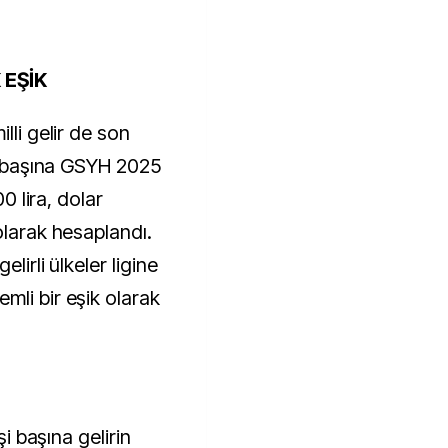
 EŞİK
lli gelir de son
şi başına GSYH 2025
00 lira, dolar
olarak hesaplandı.
lirli ülkeler ligine
mli bir eşik olarak
şi başına gelirin