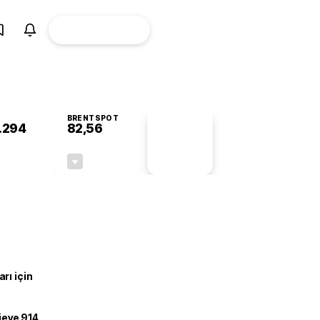
ÜYE
CANLI BORSA
Girişi
BRENTSPOT
.294
82,56
PİYASA
VERİLERİ
-0,38%
-0,27%
+0,00
-0,22
rı için
ojeye 914