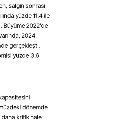
en, salgın sonrası
lında yüzde 11.4 ile
di. Büyüme 2022’de
varında, 2024
nde gerçekleşti.
omisi yüzde 3.6
kapasitesini
ümüzdeki dönemde
aha kritik hale