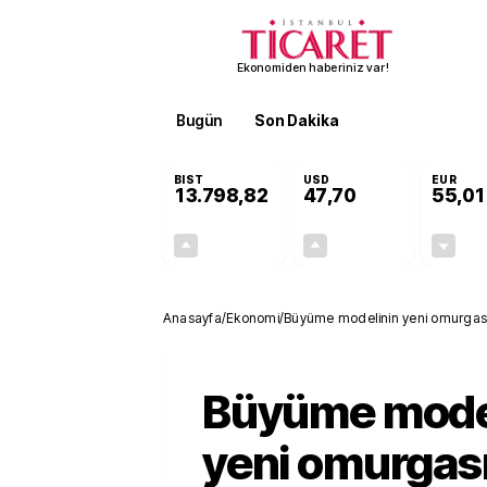
Ekonomiden haberiniz var!
Bugün
Son Dakika
Finans
EKST
BIST
USD
EUR
13.798,82
47,70
55,01
+0,70%
+0,16%
95,68
0,08
Anasayfa
/
Ekonomi
/
Büyüme modelinin 
Büyüme mode
yeni omurgası