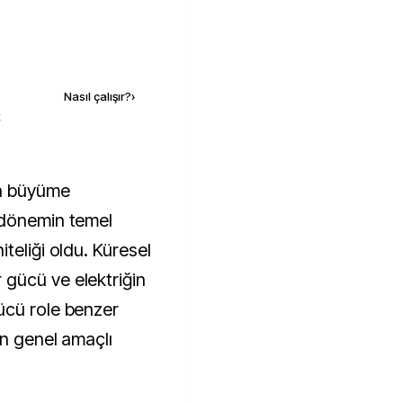
Kaynak ekle
Nasıl çalışır?
›
k
 dönemin temel
teliği oldu. Küresel
gücü ve elektriğin
ücü role benzer
en genel amaçlı