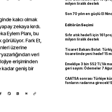
milyon liralık destek
Son 70 yılın en güçlü El Nin
iginde kalıcı olmak
Editörün Seçimi
yapay zekaya kırdı.
eka Eylem Planı, bu
Sıfır atık hedefi için 161 pr
milyon liralık destek
 görülüyor. Fark Et,
nleri üzerine
Ticaret Bakanı Bolat: Türk
yazarlığından veri
ticaretinde yeni hedef 15 mi
lojiye erişiminden
Emekliye 3 bin 552 TL'lik ma
e kadar geniş bir
geri sayım: Ödemeler 7 Ağu
CAATSA sonrası Türkiye kü
fonların radarına girecek
finansa yeni eşik
N