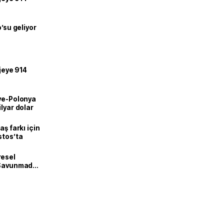
o’su geliyor
ojeye 914
iye-Polonya
lyar dolar
aş farkı için
stos’ta
resel
! Savunmadan