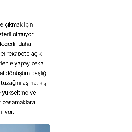
ne çıkmak için
terli olmuyor.
eğerli, daha
sel rekabete açık
denle yapay zeka,
tal dönüşüm başlığı
 tuzağını aşma, kişi
de yükseltme ve
st basamaklara
liyor.