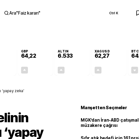
Ara
"
Faiz kararı
"
Ctrl K
RA
GBP
ALTIN
XAGUSD
BTC
64,22
6.533
62,27
64
-0,01%
+0,07%
+0,62%
+1,25%
0,00
0,05
40,52
0,77
yeni omurgası ‘yapay zeka’
Manşetten Seçmeler
linin
MGK’dan İran-ABD çatışmala
müzakere çağrısı
 ‘yapay
Sıfır atık hedefi için 161 pr