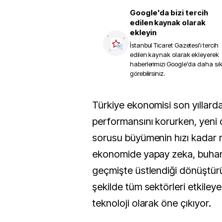
Google'da bizi tercih
edilen kaynak olarak
ekleyin
İstanbul Ticaret Gazetesi
'i tercih
edilen kaynak olarak ekleyerek
haberlerimizi Google'da daha sı
görebilirsiniz.
Türkiye ekonomisi son yıllarda büyüme
performansını korurken, yeni
sorusu büyümenin hızı kadar ni
ekonomide yapay zeka, buhar 
geçmişte üstlendiği dönüştür
şekilde tüm sektörleri etkiley
teknoloji olarak öne çıkıyor.