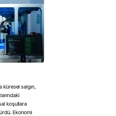
a küresel salgın,
tlarındaki
al koşullara
dürdü. Ekonomi