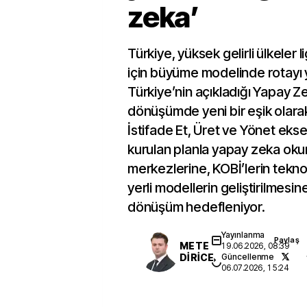
zeka’
Türkiye, yüksek gelirli ülkeler l
için büyüme modelinde rotayı 
Türkiye’nin açıkladığı Yapay Z
dönüşümde yeni bir eşik olarak
İstifade Et, Üret ve Yönet ekse
kurulan planla yapay zeka okur
merkezlerine, KOBİ’lerin tekno
yerli modellerin geliştirilmesin
dönüşüm hedefleniyor.
Yayınlanma
Paylaş
METE
19.06.2026, 08:39
DİRİCE
Güncellenme
06.07.2026, 15:24