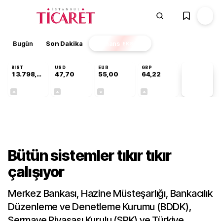
Bugün
Son Dakika
Finans
EKSTRA
BIST
USD
EUR
GBP
13.798,82
47,70
55,00
64,22
PİYASA
VERİLERİ
+0,70%
+0,16%
-0,03%
+0,07%
Gündem
Bütün sistemler tıkır tıkır
çalışıyor
Merkez Bankası, Hazine Müsteşarlığı, Bankacılık
Düzenleme ve Denetleme Kurumu (BDDK),
Sermaye Piyasası Kurulu (SPK) ve Türkiye