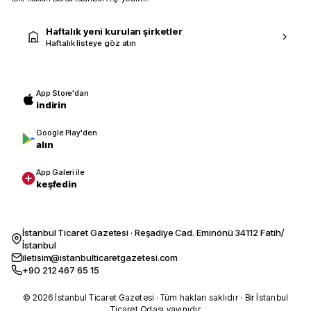
Haftalık yeni kurulan şirketler
Haftalık listeye göz atın
App Store'dan
indirin
Google Play'den
alın
App Galeri ile
keşfedin
İstanbul Ticaret Gazetesi · Reşadiye Cad. Eminönü 34112 Fatih/
İstanbul
iletisim@istanbulticaretgazetesi.com
+90 212 467 65 15
© 2026 İstanbul Ticaret Gazetesi · Tüm hakları saklıdır · Bir İstanbul
Ticaret Odası yayınıdır