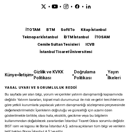
•
•
•
•
İTOTAM
BTM
SoftITo
Kitap İstanbul
Teknopark İstanbul
İDTM İstanbul
İTOSAM
Cemile Sultan Tesisleri
ICVB
İstanbul Ticaret Üniversitesi
Gizlilik ve KVKK
Doğrulama
Yayın
Künye
•
İletişim
•
•
•
Politikası
Politikası
İlkeleri
YASAL UYARI VE SORUMLULUK REDDİ
Bu sayfada yer alan bilgi, yorum ve içerikler yatırım danışmanlığı kapsamında
değildir. Yatırım kararları, kişisel mali durumunuz ile risk ve getiri tercihlerinize
göre yetkili kurumlarla yapılacak yatırım danışmanlığı sözleşmesi çerçevesinde
değerlendirilmelidir. İçeriklerin doğruluğu ve güncelliği için azami özen
gösterilmekle birlikte, olası hata, eksiklik, gecikme veya bu bilgilerin
kullanımından doğabilecek zararlardan İstanbul Ticaret Odası sorumlu değildir.
BIST isim ve logosu ile Borsa İstanbul A.Ş. adına açıklanan tüm bilgi ve verilerin
telif hakları Borsa İstanbul A.Ş.’ye aittir.