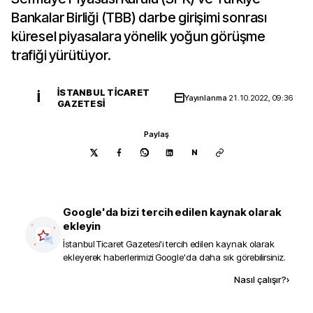
Bankalar Birliği (TBB) darbe girişimi sonrası
küresel piyasalara yönelik yoğun görüşme
trafiği yürütüyor.
İSTANBUL TICARET
İ
Yayınlanma
21.10.2022, 09:36
GAZETESI
Paylaş
N
Google'da bizi tercih edilen kaynak olarak
ekleyin
İstanbul Ticaret Gazetesi
'i tercih edilen kaynak olarak
ekleyerek haberlerimizi Google'da daha sık görebilirsiniz.
Kaynak ekle
Nasıl çalışır?
›