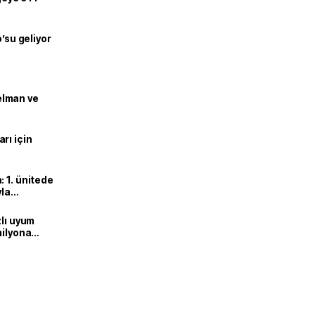
o’su geliyor
lman ve
rı için
 1. ünitede
yla
zlı uyum
milyona