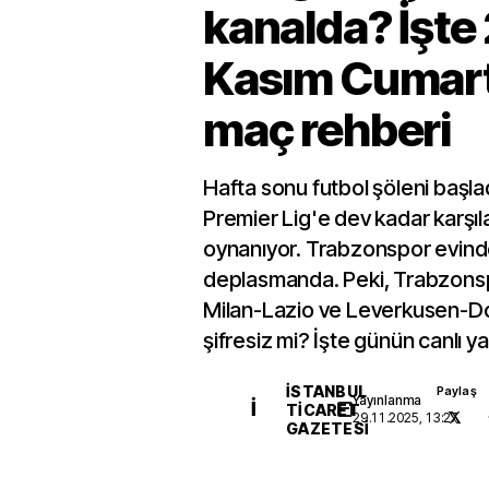
kanalda? İşte
Kasım Cumart
maç rehberi
Hafta sonu futbol şöleni başla
Premier Lig'e dev kadar karşı
oynanıyor. Trabzonspor evind
deplasmanda. Peki, Trabzonsp
Milan-Lazio ve Leverkusen-D
şifresiz mi? İşte günün canlı yay
İSTANBUL
Paylaş
Yayınlanma
İ
TICARET
29.11.2025, 13:27
GAZETESI