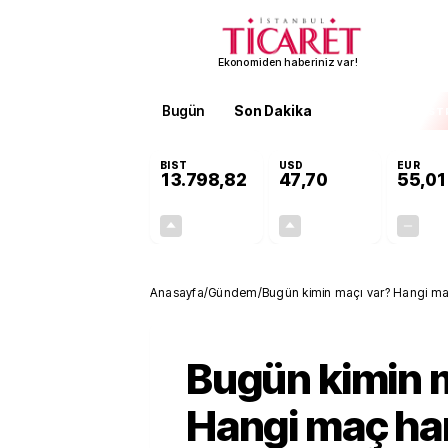
Ekonomiden haberiniz var!
Bugün
Son Dakika
Finans
EKST
BIST
USD
EUR
13.798,82
47,70
55,01
+0,70%
+0,16%
95,68
0,08
Anasayfa
/
Gündem
/
Bugün kimin maçı var? Hangi ma
maç rehberi
Bugün kimin 
Hangi maç ha