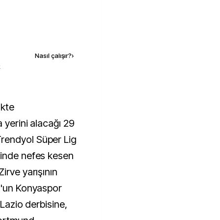
Kaynak ekle
Nasıl çalışır?
›
k
 yerini alacağı 29
rendyol Süper Lig
ginde nefes kesen
irve yarışının
r'un Konyaspor
 Lazio derbisine,