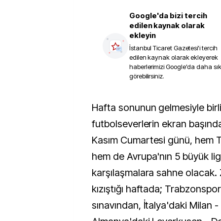
Google'da bizi tercih
edilen kaynak olarak
ekleyin
İstanbul Ticaret Gazetesi
'i tercih
edilen kaynak olarak ekleyerek
haberlerimizi Google'da daha sı
görebilirsiniz.
Hafta sonunun gelmesiyle birlikte
futbolseverlerin ekran başında
Kasım Cumartesi günü, hem T
hem de Avrupa'nın 5 büyük li
karşılaşmalara sahne olacak. Z
kızıştığı haftada; Trabzonspo
sınavından, İtalya'daki Milan -