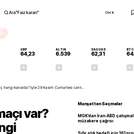
Ara
"
Faiz kararı
"
Ctrl K
RA
GBP
ALTIN
XAGUSD
BTC
64,23
6.539
62,31
64
+0,00%
+0,09%
+0,71%
+1,32%
0,00
0,06
46,37
0,81
ç hangi kanalda? İşte 29 Kasım Cumartesi canlı
Manşetten Seçmeler
maçı var?
MGK’dan İran-ABD çatışmala
müzakere çağrısı
ngi
Sıfır atık hedefi için 161 pr