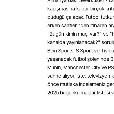
Almanya'daki Leverkusen - 
kapışmasına kadar birçok kri
düdüğü çalacak. Futbol tutkun
erken saatlerinden itibaren a
"Bugün kimin maçı var?" ve "
kanalda yayınlanacak?" sorular
Bein Sports, S Sport ve Tivib
yaşanacak futbol şöleninde B
Münih, Manchester City ve PS
sahne alıyor. İşte, televizyo
önce mutlaka incelemeniz ge
2025 bugünkü maçlar listesi ve