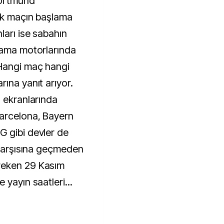
Dortmund
tik maçın başlama
ları ise sabahın
rama motorlarında
Hangi maç hangi
ına yanıt arıyor.
u ekranlarında
arcelona, Bayern
G gibi devler de
n karşısına geçmeden
reken 29 Kasım
 yayın saatleri...