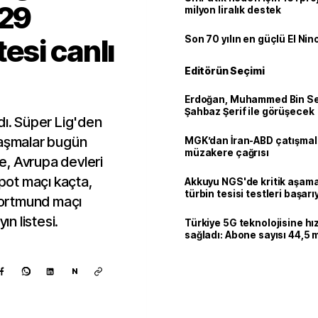
 29
milyon liralık destek
esi canlı
Son 70 yılın en güçlü El Nin
Editörün Seçimi
Erdoğan, Muhammed Bin Se
Şahbaz Şerif ile görüşecek
dı. Süper Lig'den
laşmalar bugün
MGK’dan İran-ABD çatışmala
müzakere çağrısı
e, Avrupa devleri
ot maçı kaçta,
Akkuyu NGS'de kritik aşama:
türbin tesisi testleri başarı
ortmund maçı
tamamlandı
ın listesi.
Türkiye 5G teknolojisine hı
sağladı: Abone sayısı 44,5 
ulaştı
N