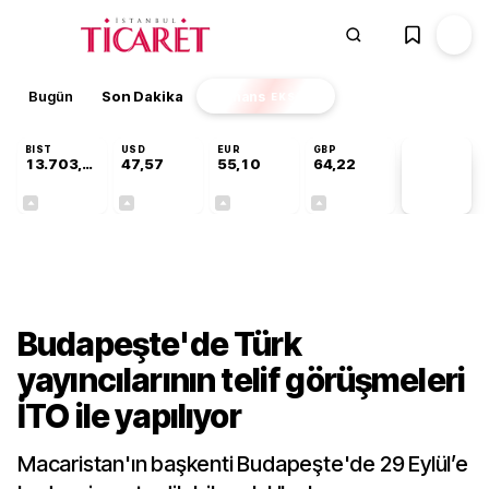
Bugün
Son Dakika
Finans
EKSTRA
BIST
USD
EUR
GBP
13.703,13
47,57
55,10
64,22
PİYASA
VERİLERİ
+0,11%
+0,01%
+0,16%
+0,20%
Kültür-Sanat
Budapeşte'de Türk
yayıncılarının telif görüşmeleri
İTO ile yapılıyor
Macaristan'ın başkenti Budapeşte'de 29 Eylül’e