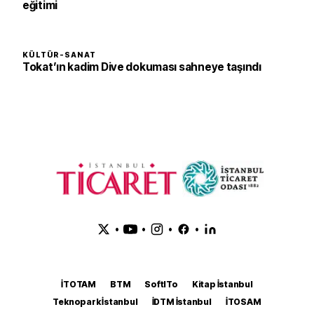
eğitimi
KÜLTÜR-SANAT
Tokat’ın kadim Dive dokuması sahneye taşındı
•
•
•
•
İTOTAM
BTM
SoftITo
Kitap İstanbul
Teknopark İstanbul
İDTM İstanbul
İTOSAM