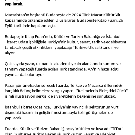
yapılacak.
Macaristan'ın başkenti Budapeşte'de 2024 Türk-Macar Kültür Yılı
kapsamında organize edilen Uluslararası Budapeşte Kitap Fuarı, 26
Eylül tarihinde kapılarını açtı.
Budapeşte Kitap Fuarı'nda, Kültür ve Turizm Bakanlığı ve İstanbul
Ticaret Odası işbirliğiyle Türkiye'nin kültür, sanat, tarih ve edebiyatını
tanıtacak çeşitli etkinliklerin yapılacağı "Türkiye Ulusal Standı" yer
alıyor.
Çok sayıda yazar, uzman ile akademisyenin alanlarında sunum ve
tanıtım yapacağı fuarda açılan Türk standında, AA'nın hazırladığı
yayınlar da bulunuyor.
Pazar gününe kadar sürecek fuarda, Türkçe ve Macarca dillerindeki
karşılıklı ödünç kelimelere vurgu yapan "Kelimelerin Birleştirici Gücü"
isimli illüstrasyon sergisi de ziyaretçilerin beğenisine sunulacak.
İstanbul Ticaret Odasınca, Türkiye'nin yayıncılık sektörünün yurt
dışındaki hacminin geliştirilmesi amacıyla telif görüşmeleri de
yapılacak.
Fuarda, Kültür ve Turizm Bakanlığınca yürütülen ve kısa adı "TEDA"
olan "Kültür ve Turizm Bakanlığı Türk Kültür, Sanat ve Edebiyat