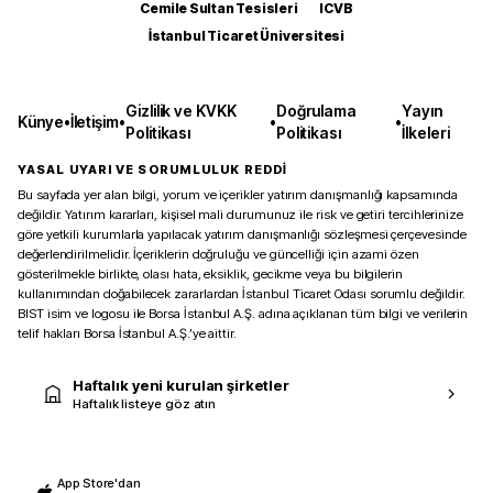
Cemile Sultan Tesisleri
ICVB
İstanbul Ticaret Üniversitesi
Gizlilik ve KVKK
Doğrulama
Yayın
Künye
•
İletişim
•
•
•
Politikası
Politikası
İlkeleri
YASAL UYARI VE SORUMLULUK REDDİ
Bu sayfada yer alan bilgi, yorum ve içerikler yatırım danışmanlığı kapsamında
değildir. Yatırım kararları, kişisel mali durumunuz ile risk ve getiri tercihlerinize
göre yetkili kurumlarla yapılacak yatırım danışmanlığı sözleşmesi çerçevesinde
değerlendirilmelidir. İçeriklerin doğruluğu ve güncelliği için azami özen
gösterilmekle birlikte, olası hata, eksiklik, gecikme veya bu bilgilerin
kullanımından doğabilecek zararlardan İstanbul Ticaret Odası sorumlu değildir.
BIST isim ve logosu ile Borsa İstanbul A.Ş. adına açıklanan tüm bilgi ve verilerin
telif hakları Borsa İstanbul A.Ş.’ye aittir.
Haftalık yeni kurulan şirketler
Haftalık listeye göz atın
App Store'dan