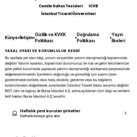
Cemile Sultan Tesisleri
ICVB
İstanbul Ticaret Üniversitesi
Gizlilik ve KVKK
Doğrulama
Yayın
Künye
•
İletişim
•
•
•
Politikası
Politikası
İlkeleri
YASAL UYARI VE SORUMLULUK REDDİ
Bu sayfada yer alan bilgi, yorum ve içerikler yatırım danışmanlığı kapsamında
değildir. Yatırım kararları, kişisel mali durumunuz ile risk ve getiri tercihlerinize
göre yetkili kurumlarla yapılacak yatırım danışmanlığı sözleşmesi çerçevesinde
değerlendirilmelidir. İçeriklerin doğruluğu ve güncelliği için azami özen
gösterilmekle birlikte, olası hata, eksiklik, gecikme veya bu bilgilerin
kullanımından doğabilecek zararlardan İstanbul Ticaret Odası sorumlu değildir.
BIST isim ve logosu ile Borsa İstanbul A.Ş. adına açıklanan tüm bilgi ve verilerin
telif hakları Borsa İstanbul A.Ş.’ye aittir.
Haftalık yeni kurulan şirketler
Haftalık listeye göz atın