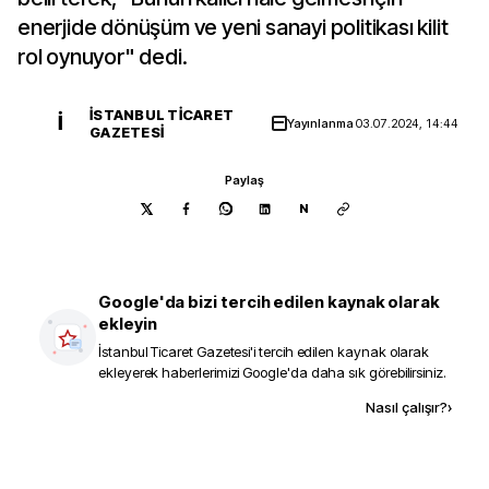
enerjide dönüşüm ve yeni sanayi politikası kilit
rol oynuyor" dedi.
İSTANBUL TICARET
İ
Yayınlanma
03.07.2024, 14:44
GAZETESI
Paylaş
N
Google'da bizi tercih edilen kaynak olarak
ekleyin
İstanbul Ticaret Gazetesi
'i tercih edilen kaynak olarak
ekleyerek haberlerimizi Google'da daha sık görebilirsiniz.
Kaynak ekle
Nasıl çalışır?
›