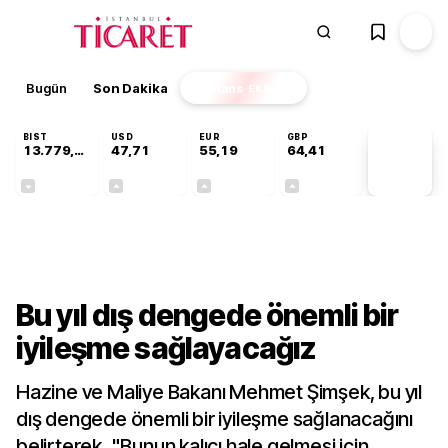
Bugün
Son Dakika
Finans
EKSTRA
BIST
USD
EUR
GBP
13.779,39
47,71
55,19
64,41
PİYASA
VERİLERİ
-0,14%
+0,18%
+0,32%
+0,38%
Gündem
Bu yıl dış dengede önemli bir
iyileşme sağlayacağız
Hazine ve Maliye Bakanı Mehmet Şimşek, bu yıl
dış dengede önemli bir iyileşme sağlanacağını
belirterek, "Bunun kalıcı hale gelmesi için