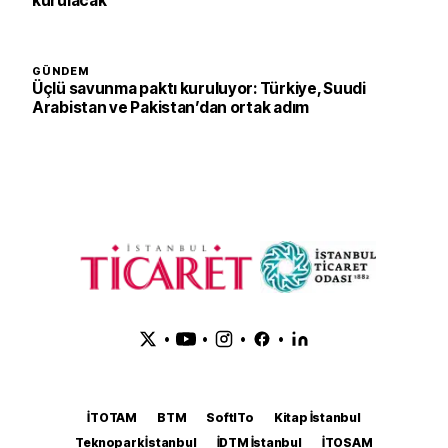
kurulacak
GÜNDEM
Üçlü savunma paktı kuruluyor: Türkiye, Suudi
Arabistan ve Pakistan’dan ortak adım
•
•
•
•
İTOTAM
BTM
SoftITo
Kitap İstanbul
Teknopark İstanbul
İDTM İstanbul
İTOSAM