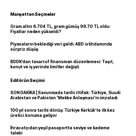
Manşetten Seçmeler
Gram altın 6.704 TL, gram gümüş 99.70 TL oldu:
Fiyatlar neden yükseldi?
Piyasaların beklediği veri geldi: ABD istihdamında
sürpriz düşüş
BDDK’dan tasarruf finansman düzenlemesi: Taşıt,
konut ve iş yerinde limitler değişti
Editörün Seçimi
SON DAKİKA | Savunmada tarihi ittifak: Türkiye, Suudi
Arabistan ve Pakistan 'Mekke Anlaşması'nı imzaladı
100 yıl sonra tarihi dönüş: Türkiye Kerkük’te ilk kez
üretici konuma geliyor
İhracatçıdan yeşil pasaportta seviye ve kademe
talebi