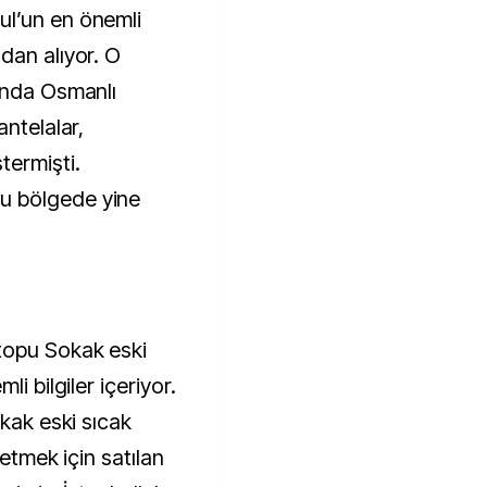
l’un en önemli
dan alıyor. O
ında Osmanlı
antelalar,
termişti.
u bölgede yine
topu Sokak eski
i bilgiler içeriyor.
okak eski sıcak
letmek için satılan