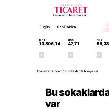
Ekonomiden haberiniz var!
Bugün
Son Dakika
Finans
EKST
BIST
USD
EUR
13.806,14
47,71
55,08
+0,05%
+0,17%
7,33
0,08
Anasayfa
/
Gündem
/
Bu sokaklarda hikâye var
Bu sokaklarda
var