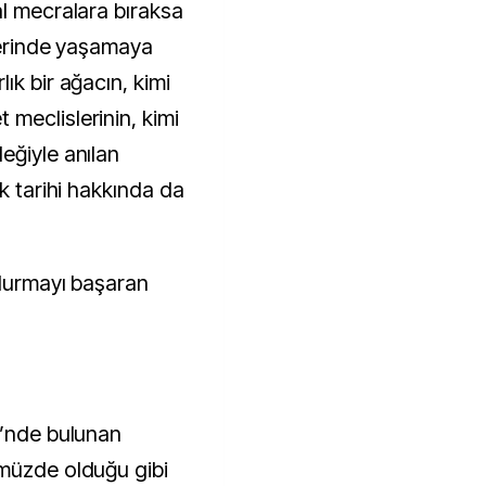
al mecralara bıraksa
mlerinde yaşamaya
ık bir ağacın, kimi
meclislerinin, kimi
eğiyle anılan
ik tarihi hakkında da
 durmayı başaran
i’nde bulunan
ümüzde olduğu gibi