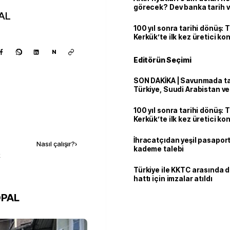
görecek? Dev banka tarih v
AL
100 yıl sonra tarihi dönüş: 
Kerkük’te ilk kez üretici k
N
Editörün Seçimi
SON DAKİKA | Savunmada tari
Türkiye, Suudi Arabistan v
'Mekke Anlaşması'nı imzala
100 yıl sonra tarihi dönüş: 
Kerkük’te ilk kez üretici k
Kaynak ekle
İhracatçıdan yeşil pasaport
Nasıl çalışır?
›
kademe talebi
k
Türkiye ile KKTC arasında 
hattı için imzalar atıldı
OPAL