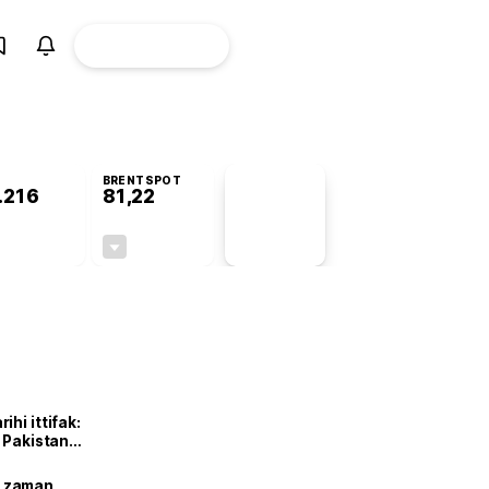
ÜYE
CANLI BORSA
Girişi
BRENTSPOT
.216
81,22
PİYASA
VERİLERİ
+1,11%
-1,88%
+0,00
-1,56
hi ittifak:
e Pakistan
dı
ne zaman