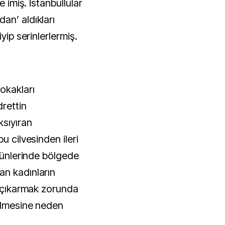
e imiş. İstanbullular
an’ aldıkları
yip serinlerlermiş.
okakları
drettin
sıyıran
u cilvesinden ileri
 günlerinde bölgede
an kadınların
p çıkarmak zorunda
ilmesine neden