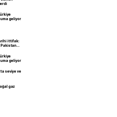
erdi
Türkiye
onuma geliyor
hi ittifak:
e Pakistan
dı
Türkiye
onuma geliyor
ta seviye ve
doğal gaz