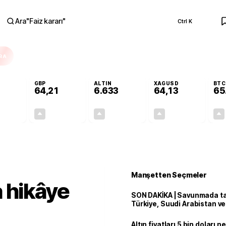
Ara
"
Faiz kararı
"
Ctrl K
RA
GBP
ALTIN
XAGUSD
BTC
64,21
6.633
64,13
65
+0,12%
+0,06%
+2,16%
+4,28%
0,06
0,04
140,30
2,63
Manşetten Seçmeler
 hikâye
SON DAKİKA | Savunmada tari
Türkiye, Suudi Arabistan v
'Mekke Anlaşması'nı imzala
Altın fiyatları 5 bin doları 