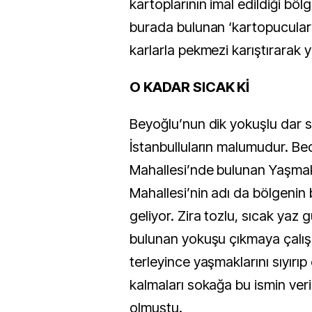
kartoplarının imal edildiği bölg
burada bulunan ‘kartopuculard
karlarla pekmezi karıştırarak yi
O KADAR SICAK Kİ
Beyoğlu’nun dik yokuşlu dar s
İstanbulluların malumudur. Be
Mahallesi’nde bulunan Yaşmak
Mahallesi’nin adı da bölgenin b
geliyor. Zira tozlu, sıcak yaz
bulunan yokuşu çıkmaya çalış
terleyince yaşmaklarını sıyırı
kalmaları sokağa bu ismin ver
olmuştu.