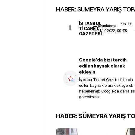
HABER: SÜMEYRA YARIŞ TOP
İSTANBUL
Paylaş
Yayınlanma
İ
TICARET
21.10.2022, 09:48
GAZETESI
Google'da bizi tercih
edilen kaynak olarak
ekleyin
İstanbul Ticaret Gazetesi
'i tercih
edilen kaynak olarak ekleyerek
haberlerimizi Google'da daha sı
görebilirsiniz.
HABER: SÜMEYRA YARIŞ T