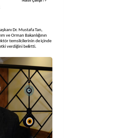
Nasıl çalışır?
›
k
Tarım ve Orman Bakanlığının
ör temsilcilerinin de içinde
ki verdiğini belirtti.