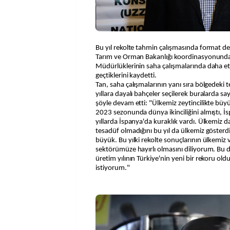
Bu yıl rekolte tahmin çalışmasında format değ
Tarım ve Orman Bakanlığı koordinasyonunda 
Müdürlüklerinin saha çalışmalarında daha e
geçtiklerini kaydetti.
Tan, saha çalışmalarının yanı sıra bölgedeki 
yıllara dayalı bahçeler seçilerek buralarda say
şöyle devam etti: "Ülkemiz zeytincilikte büyü
2023 sezonunda dünya ikinciliğini almıştı, İ
yıllarda İspanya'da kuraklık vardı. Ülkemiz 
tesadüf olmadığını bu yıl da ülkemiz gösterd
büyük. Bu yılki rekolte sonuçlarının ülkemiz v
sektörümüze hayırlı olmasını diliyorum. Bu
üretim yılının Türkiye'nin yeni bir rekoru 
istiyorum."