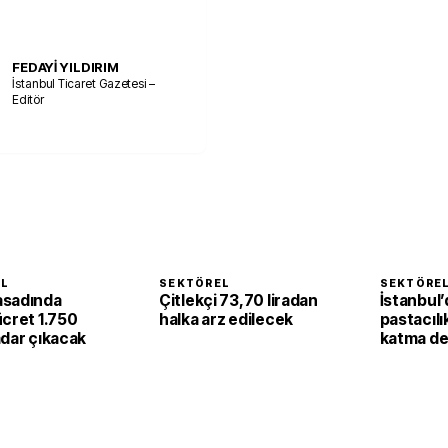
FEDAYİ YILDIRIM
İstanbul Ticaret Gazetesi –
Editör
EL
SEKTÖREL
SEKTÖRE
asadında
Çitlekçi 73,70 liradan
İstanbul’
ücret 1.750
halka arz edilecek
pastacılı
adar çıkacak
katma de
dönüşüy