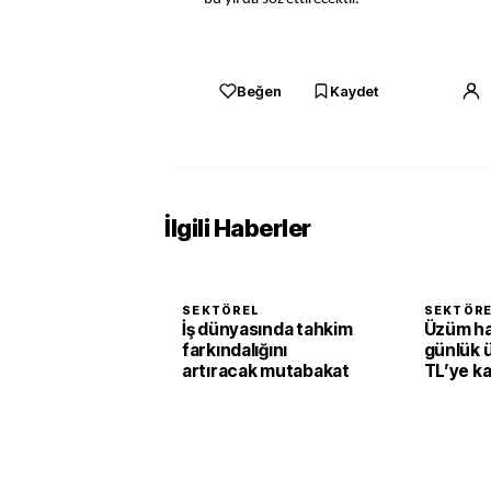
Beğen
Kaydet
İlgili Haberler
SEKTÖREL
SEKTÖR
İş dünyasında tahkim
Üzüm h
farkındalığını
günlük 
artıracak mutabakat
TL’ye k