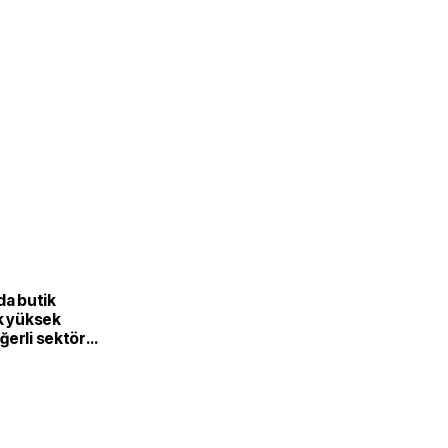
L
da butik
k yüksek
ğerli sektöre
or