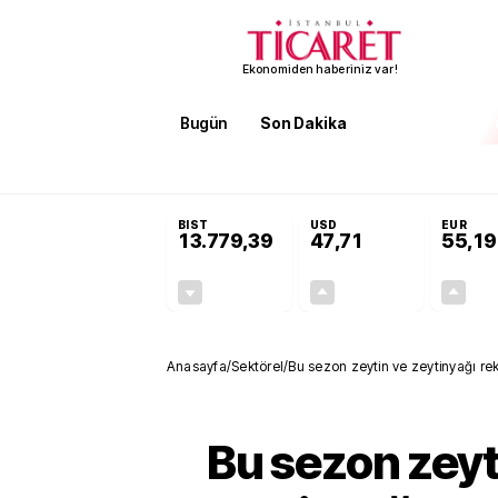
Ekonomiden haberiniz var!
Bugün
Son Dakika
Finans
EKST
SON DAKİKA
İran'dan Hürmüz Boğazı şartı! 'Düzelene kada
BIST
USD
EUR
13.779,39
47,71
55,19
-0,14%
+0,18%
-19,42
0,09
Anasayfa
/
Sektörel
/
Bu sezon zeytin ve zeytinyağı rek
Bu sezon zeyt