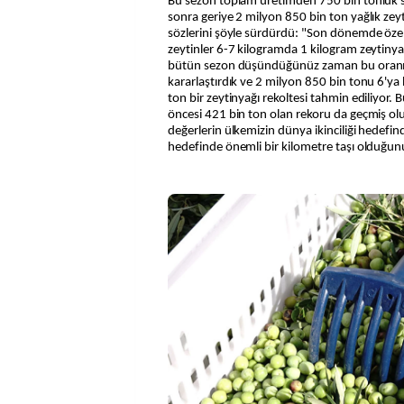
Bu sezon toplam üretimden 750 bin tonluk s
sonra geriye 2 milyon 850 bin ton yağlık zey
sözlerini şöyle sürdürdü: "Son dönemde özell
zeytinler 6-7 kilogramda 1 kilogram zeytinya
bütün sezon düşündüğünüz zaman bu oranı
kararlaştırdık ve 2 milyon 850 bin tonu 6'
ton bir zeytinyağı rekoltesi tahmin ediliyor. 
öncesi 421 bin ton olan rekoru da geçmiş ol
değerlerin ülkemizin dünya ikinciliği hedefin
hedefinde önemli bir kilometre taşı olduğ