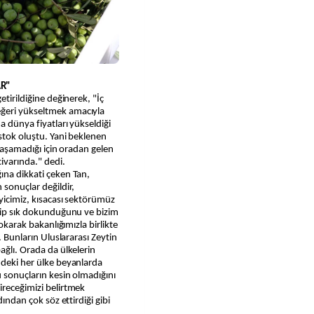
AR"
etirildiğine değinerek, "İç
ğeri yükseltmek amacıyla
a dünya fiyatları yükseldiği
 stok oluştu. Yani beklenen
ulaşamadığı için oradan gelen
ivarında." dedi.
ına dikkati çeken Tan,
 sonuçlar değildir,
ayicimiz, kısacası sektörümüz
enip sık dokunduğunu ve bizim
sokarak bakanlığımızla birlikte
. Bunların Uluslararası Zeytin
ağlı. Orada da ülkelerin
ndeki her ülke beyanlarda
u sonuçların kesin olmadığını
ireceğimizi belirtmek
dından çok söz ettirdiği gibi