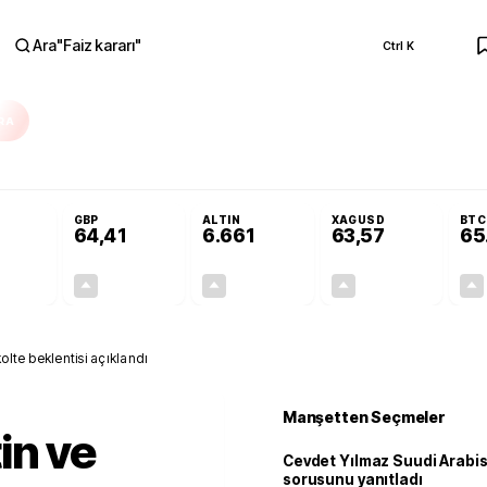
Ara
"
Faiz kararı
"
Ctrl K
RA
r açılmayacak'
Cevdet Yılmaz Suudi Arabistan ve KAAN sorusunu yanıtlad
GBP
ALTIN
XAGUSD
BTC
64,41
6.661
63,57
65
+0,32%
+0,38%
+2,59%
+3,37%
0,18
0,24
167,96
2,07
olte beklentisi açıklandı
Manşetten Seçmeler
in ve
Cevdet Yılmaz Suudi Arabi
sorusunu yanıtladı