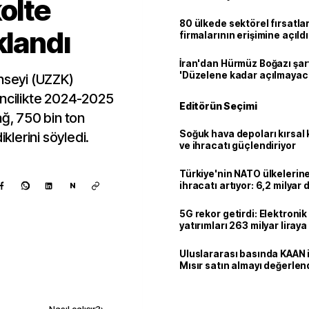
olte
80 ülkede sektörel fırsatla
klandı
firmalarının erişimine açıldı
İran'dan Hürmüz Boğazı şart
'Düzelene kadar açılmayac
onseyi (UZZK)
incilikte 2024-2025
Editörün Seçimi
ağ, 750 bin ton
Soğuk hava depoları kırsal 
iklerini söyledi.
ve ihracatı güçlendiriyor
Türkiye'nin NATO ülkeleri
ihracatı artıyor: 6,2 milyar d
N
milyar doları aştı
5G rekor getirdi: Elektroni
yatırımları 263 milyar liraya
Uluslararası basında KAAN i
Mısır satın almayı değerlen
Kaynak ekle