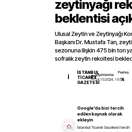
zeytinyağı rek
beklentisi açı
Ulusal Zeytin ve Zeytinyağı K
Başkanı Dr. Mustafa Tan, zeyt
sezonuna ilişkin 475 bin ton y
sofralık zeytin rekoltesi bekled
İSTANBUL
Paylaş
Yayınlanma
İ
TICARET
24.10.2024, 10:59
GAZETESI
Google'da bizi tercih
edilen kaynak olarak
ekleyin
İstanbul Ticaret Gazetesi
'i tercih