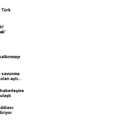
r Türk
ı!
ak'
kalkınmayı
ne savunma
oları aştı
k haberleşme
 ulaştı
ddiası:
diriyor