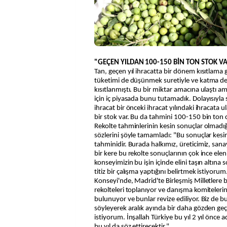
"GEÇEN YILDAN 100-150 BİN TON STOK V
Tan, geçen yıl ihracatta bir dönem kısıtlama g
tüketimi de düşünmek suretiyle ve katma de
kısıtlanmıştı. Bu bir miktar amacına ulaştı am
için iç piyasada bunu tutamadık. Dolayısıyla
ihracat bir önceki ihracat yılındaki ihracata 
bir stok var. Bu da tahmini 100-150 bin ton c
Rekolte tahminlerinin kesin sonuçlar olmadığ
sözlerini şöyle tamamladı: "Bu sonuçlar kesin
tahminidir. Burada halkımız, üreticimiz, san
bir kere bu rekolte sonuçlarının çok ince el
konseyimizin bu işin içinde elini taşın altına 
titiz bir çalışma yaptığını belirtmek istiyorum
Konseyi'nde, Madrid'te Birleşmiş Milletlere b
rekolteleri toplanıyor ve danışma komiteleri
bulunuyor ve bunlar revize ediliyor. Biz de b
söyleyerek aralık ayında bir daha gözden geç
istiyorum. İnşallah Türkiye bu yıl 2 yıl önce a
bu yıl da söz ettirecektir."