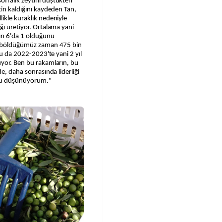
ofralık zeytini düştükten
tin kaldığını kaydeden Tan,
ikle kuraklık nedeniyle
ğı üretiyor. Ortalama yani
n 6'da 1 olduğunu
ya böldüğümüz zaman 475 bin
Bu da 2022-2023'te yani 2 yıl
uyor. Ben bu rakamların, bu
de, daha sonrasında liderliği
unu düşünüyorum."