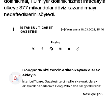
dolarlık mal, 110 milyar dolarlık hizmet ihracatıyla
ülkeye 377 milyar dolar döviz kazandırmayı
hedeflediklerini söyledi.
İSTANBUL TICARET
İ
Yayınlanma
18.03.2024, 15:46
GAZETESI
Paylaş
N
Google'da bizi tercih edilen kaynak olarak
ekleyin
İstanbul Ticaret Gazetesi
'i tercih edilen kaynak olarak
ekleyerek haberlerimizi Google'da daha sık görebilirsiniz.
Kaynak ekle
Nasıl çalışır?
›