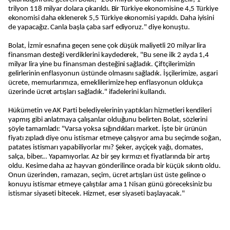
trilyon 118 milyar dolara çıkarıldı. Bir Türkiye ekonomisine 4,5 Türkiye
ekonomisi daha eklenerek 5,5 Türkiye ekonomisi yapıldı. Daha iyisini
de yapacağız. Canla başla çaba sarf ediyoruz." diye konuştu.
Bolat, İzmir esnafına geçen sene çok düşük maliyetli 20 milyar lira
finansman desteği verdiklerini kaydederek, "Bu sene ilk 2 ayda 1,4
milyar lira yine bu finansman desteğini sağladık. Çiftçilerimizin
gelirlerinin enflasyonun üstünde olmasını sağladık. İşçilerimize, asgari
ücrete, memurlarımıza, emeklilerimize hep enflasyonun oldukça
üzerinde ücret artışları sağladık." ifadelerini kullandı.
Hükümetin ve AK Parti belediyelerinin yaptıkları hizmetleri kendileri
yapmış gibi anlatmaya çalışanlar olduğunu belirten Bolat, sözlerini
şöyle tamamladı: "Varsa yoksa sığındıkları market. İşte bir ürünün
fiyatı zıpladı diye onu istismar etmeye çalışıyor ama bu seçimde soğan,
patates istismarı yapabiliyorlar mı? Şeker, ayçiçek yağı, domates,
salça, biber... Yapamıyorlar. Az bir şey kırmızı et fiyatlarında bir artış
oldu. Kesime daha az hayvan gönderilince orada bir küçük sıkıntı oldu.
Onun üzerinden, ramazan, seçim, ücret artışları üst üste gelince o
konuyu istismar etmeye çalıştılar ama 1 Nisan günü göreceksiniz bu
istismar siyaseti bitecek. Hizmet, eser siyaseti başlayacak."