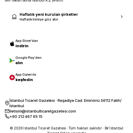
telif hakları Borsa İstanbul A.Ş.’ye aittir.
Haftalık yeni kurulan şirketler
Haftalık listeye göz atın
App Store'dan
indirin
Google Play'den
alın
App Galeri ile
keşfedin
İstanbul Ticaret Gazetesi · Reşadiye Cad. Eminönü 34112 Fatih/
İstanbul
iletisim@istanbulticaretgazetesi.com
+90 212 467 65 15
© 2026 İstanbul Ticaret Gazetesi · Tüm hakları saklıdır · Bir İstanbul