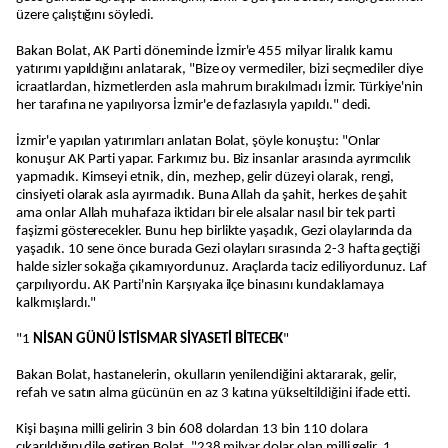
üzere çalıştığını söyledi.
Bakan Bolat, AK Parti döneminde İzmir'e 455 milyar liralık kamu
yatırımı yapıldığını anlatarak, "Bize oy vermediler, bizi seçmediler diye
icraatlardan, hizmetlerden asla mahrum bırakılmadı İzmir. Türkiye'nin
her tarafına ne yapılıyorsa İzmir'e de fazlasıyla yapıldı." dedi.
İzmir'e yapılan yatırımları anlatan Bolat, şöyle konuştu: "Onlar
konuşur AK Parti yapar. Farkımız bu. Biz insanlar arasında ayrımcılık
yapmadık. Kimseyi etnik, din, mezhep, gelir düzeyi olarak, rengi,
cinsiyeti olarak asla ayırmadık. Buna Allah da şahit, herkes de şahit
ama onlar Allah muhafaza iktidarı bir ele alsalar nasıl bir tek parti
faşizmi gösterecekler. Bunu hep birlikte yaşadık, Gezi olaylarında da
yaşadık. 10 sene önce burada Gezi olayları sırasında 2-3 hafta geçtiği
halde sizler sokağa çıkamıyordunuz. Araçlarda taciz ediliyordunuz. Laf
çarpılıyordu. AK Parti'nin Karşıyaka ilçe binasını kundaklamaya
kalkmışlardı."
"1
NİSAN GÜNÜ İSTİSMAR SİYASETİ BİTECEK
"
Bakan Bolat, hastanelerin, okulların yenilendiğini aktararak, gelir,
refah ve satın alma gücünün en az 3 katına yükseltildiğini ifade etti.
Kişi başına milli gelirin 3 bin 608 dolardan 13 bin 110 dolara
çıkarıldığını dile getiren Bolat, "238 milyar dolar olan milli gelir, 1