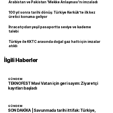
Arabistan ve Pakistan 'Mekke Anlaşması'nı imzaladı
100 yıl sonra tarihi dönüş: Türkiye Kerkük’te ilk kez
üretici konuma geliyor
İhracatçıdan yeşil pasaportta seviye ve kademe
talebi
Türkiye ile KKTC arasında doğal gaz hattı için imzalar
atıldı
İlgili Haberler
GÜNDEM
TEKNOFEST Mavi Vatan için geri sayım: Ziyaretçi
kayıtları başladı
GÜNDEM
SON DAKİKA | Savunmada tarihi ittifak: Türkiye,