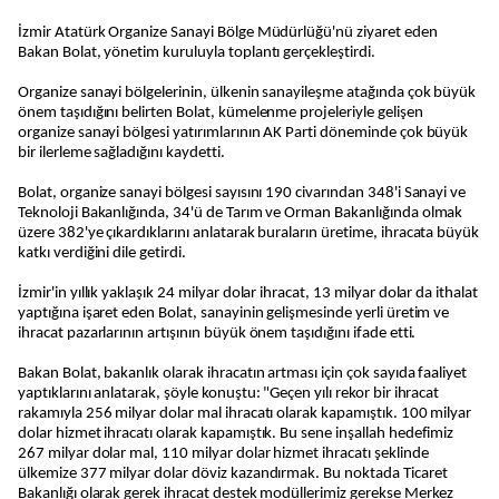
İzmir Atatürk Organize Sanayi Bölge Müdürlüğü'nü ziyaret eden
Bakan Bolat, yönetim kuruluyla toplantı gerçekleştirdi.
Organize sanayi bölgelerinin, ülkenin sanayileşme atağında çok büyük
önem taşıdığını belirten Bolat, kümelenme projeleriyle gelişen
organize sanayi bölgesi yatırımlarının AK Parti döneminde çok büyük
bir ilerleme sağladığını kaydetti.
Bolat, organize sanayi bölgesi sayısını 190 civarından 348'i Sanayi ve
Teknoloji Bakanlığında, 34'ü de Tarım ve Orman Bakanlığında olmak
üzere 382'ye çıkardıklarını anlatarak buraların üretime, ihracata büyük
katkı verdiğini dile getirdi.
İzmir'in yıllık yaklaşık 24 milyar dolar ihracat, 13 milyar dolar da ithalat
yaptığına işaret eden Bolat, sanayinin gelişmesinde yerli üretim ve
ihracat pazarlarının artışının büyük önem taşıdığını ifade etti.
Bakan Bolat, bakanlık olarak ihracatın artması için çok sayıda faaliyet
yaptıklarını anlatarak, şöyle konuştu: "Geçen yılı rekor bir ihracat
rakamıyla 256 milyar dolar mal ihracatı olarak kapamıştık. 100 milyar
dolar hizmet ihracatı olarak kapamıştık. Bu sene inşallah hedefimiz
267 milyar dolar mal, 110 milyar dolar hizmet ihracatı şeklinde
ülkemize 377 milyar dolar döviz kazandırmak. Bu noktada Ticaret
Bakanlığı olarak gerek ihracat destek modüllerimiz gerekse Merkez