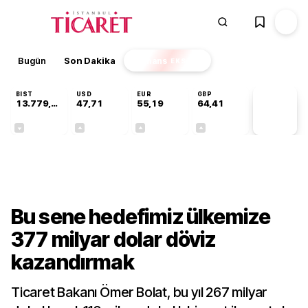
Bugün
Son Dakika
Finans
EKSTRA
BIST
USD
EUR
GBP
13.779,39
47,71
55,19
64,41
PİYASA
VERİLERİ
-0,14%
+0,18%
+0,32%
+0,38%
Gündem
Bu sene hedefimiz ülkemize
377 milyar dolar döviz
kazandırmak
Ticaret Bakanı Ömer Bolat, bu yıl 267 milyar