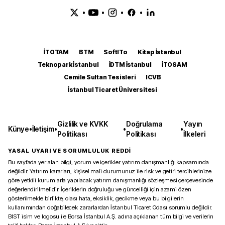
•
•
•
•
İTOTAM
BTM
SoftITo
Kitap İstanbul
Teknopark İstanbul
İDTM İstanbul
İTOSAM
Cemile Sultan Tesisleri
ICVB
İstanbul Ticaret Üniversitesi
Gizlilik ve KVKK
Doğrulama
Yayın
Künye
•
İletişim
•
•
•
Politikası
Politikası
İlkeleri
YASAL UYARI VE SORUMLULUK REDDİ
Bu sayfada yer alan bilgi, yorum ve içerikler yatırım danışmanlığı kapsamında
değildir. Yatırım kararları, kişisel mali durumunuz ile risk ve getiri tercihlerinize
göre yetkili kurumlarla yapılacak yatırım danışmanlığı sözleşmesi çerçevesinde
değerlendirilmelidir. İçeriklerin doğruluğu ve güncelliği için azami özen
gösterilmekle birlikte, olası hata, eksiklik, gecikme veya bu bilgilerin
kullanımından doğabilecek zararlardan İstanbul Ticaret Odası sorumlu değildir.
BIST isim ve logosu ile Borsa İstanbul A.Ş. adına açıklanan tüm bilgi ve verilerin