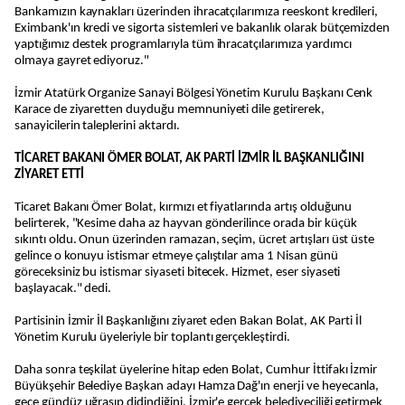
Bankamızın kaynakları üzerinden ihracatçılarımıza reeskont kredileri,
Eximbank'ın kredi ve sigorta sistemleri ve bakanlık olarak bütçemizden
yaptığımız destek programlarıyla tüm ihracatçılarımıza yardımcı
olmaya gayret ediyoruz."
İzmir Atatürk Organize Sanayi Bölgesi Yönetim Kurulu Başkanı Cenk
Karace de ziyaretten duyduğu memnuniyeti dile getirerek,
sanayicilerin taleplerini aktardı.
TİCARET BAKANI ÖMER BOLAT, AK PARTİ İZMİR İL BAŞKANLIĞINI
ZİYARET ETTİ
Ticaret Bakanı Ömer Bolat, kırmızı et fiyatlarında artış olduğunu
belirterek, "Kesime daha az hayvan gönderilince orada bir küçük
sıkıntı oldu. Onun üzerinden ramazan, seçim, ücret artışları üst üste
gelince o konuyu istismar etmeye çalıştılar ama 1 Nisan günü
göreceksiniz bu istismar siyaseti bitecek. Hizmet, eser siyaseti
başlayacak." dedi.
Partisinin İzmir İl Başkanlığını ziyaret eden Bakan Bolat, AK Parti İl
Yönetim Kurulu üyeleriyle bir toplantı gerçekleştirdi.
Daha sonra teşkilat üyelerine hitap eden Bolat, Cumhur İttifakı İzmir
Büyükşehir Belediye Başkan adayı Hamza Dağ'ın enerji ve heyecanla,
gece gündüz uğraşıp didindiğini, İzmir'e gerçek belediyeciliği getirmek