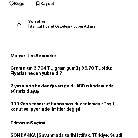
Beğen
Kaydet
Yönetici
İstanbul Ticaret Gazetesi – Süper Admin
Manşetten Seçmeler
Gram altın 6.704 TL, gram gümüş 99.70 TL oldu:
Fiyatlar neden yükseldi?
Piyasaların beklediği veri geldi: ABD istihdamında
sürpriz düşüş
BDDK’dan tasarruf finansman düzenlemesi: Taşıt,
konut ve iş yerinde limitler değişti
Editörün Seçimi
SON DAKİKA | Savunmada tarihi ittifak: Türkiye, Suudi