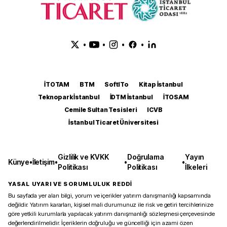
•
•
•
•
İTOTAM
BTM
SoftITo
Kitap İstanbul
Teknopark İstanbul
İDTM İstanbul
İTOSAM
Cemile Sultan Tesisleri
ICVB
İstanbul Ticaret Üniversitesi
Gizlilik ve KVKK
Doğrulama
Yayın
Künye
•
İletişim
•
•
•
Politikası
Politikası
İlkeleri
YASAL UYARI VE SORUMLULUK REDDİ
Bu sayfada yer alan bilgi, yorum ve içerikler yatırım danışmanlığı kapsamında
değildir. Yatırım kararları, kişisel mali durumunuz ile risk ve getiri tercihlerinize
göre yetkili kurumlarla yapılacak yatırım danışmanlığı sözleşmesi çerçevesinde
değerlendirilmelidir. İçeriklerin doğruluğu ve güncelliği için azami özen