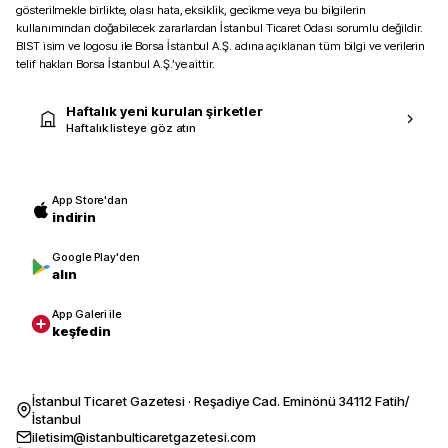
gösterilmekle birlikte, olası hata, eksiklik, gecikme veya bu bilgilerin
kullanımından doğabilecek zararlardan İstanbul Ticaret Odası sorumlu değildir.
BIST isim ve logosu ile Borsa İstanbul A.Ş. adına açıklanan tüm bilgi ve verilerin
telif hakları Borsa İstanbul A.Ş.’ye aittir.
Haftalık yeni kurulan şirketler
Haftalık listeye göz atın
App Store'dan
indirin
Google Play'den
alın
App Galeri ile
keşfedin
İstanbul Ticaret Gazetesi · Reşadiye Cad. Eminönü 34112 Fatih/
İstanbul
iletisim@istanbulticaretgazetesi.com