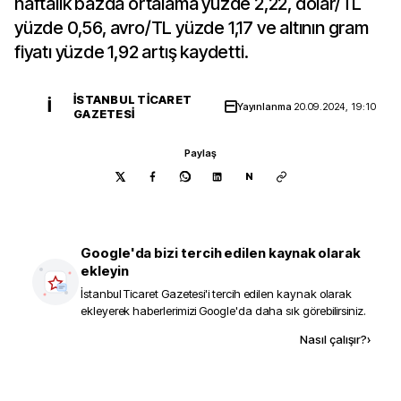
haftalık bazda ortalama yüzde 2,22, dolar/TL
yüzde 0,56, avro/TL yüzde 1,17 ve altının gram
fiyatı yüzde 1,92 artış kaydetti.
İSTANBUL TICARET
İ
Yayınlanma
20.09.2024, 19:10
GAZETESI
Paylaş
N
Google'da bizi tercih edilen kaynak olarak
ekleyin
İstanbul Ticaret Gazetesi
'i tercih edilen kaynak olarak
ekleyerek haberlerimizi Google'da daha sık görebilirsiniz.
Kaynak ekle
Nasıl çalışır?
›