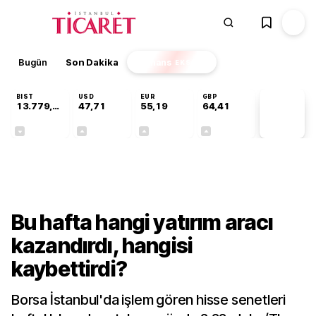
Bugün
Son Dakika
Finans
EKSTRA
BIST
USD
EUR
GBP
13.779,39
47,71
55,19
64,41
PİYASA
VERİLERİ
-0,14%
+0,18%
+0,32%
+0,38%
Gündem
Bu hafta hangi yatırım aracı
kazandırdı, hangisi
kaybettirdi?
Borsa İstanbul'da işlem gören hisse senetleri