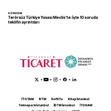
GÜNDEM
Terörsüz Türkiye Yasası Meclis’te: İşte 10 soruda
teklifin ayrıntıları
•
•
•
•
İTOTAM
BTM
SoftITo
Kitap İstanbul
Teknopark İstanbul
İDTM İstanbul
İTOSAM