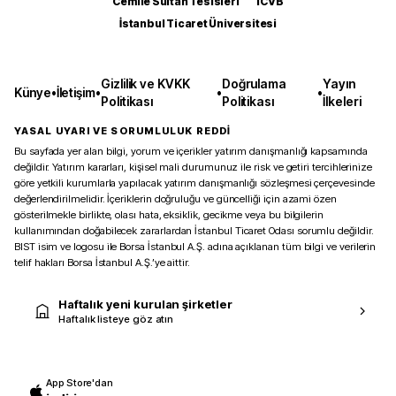
Cemile Sultan Tesisleri
ICVB
İstanbul Ticaret Üniversitesi
Gizlilik ve KVKK
Doğrulama
Yayın
Künye
•
İletişim
•
•
•
Politikası
Politikası
İlkeleri
YASAL UYARI VE SORUMLULUK REDDİ
Bu sayfada yer alan bilgi, yorum ve içerikler yatırım danışmanlığı kapsamında
değildir. Yatırım kararları, kişisel mali durumunuz ile risk ve getiri tercihlerinize
göre yetkili kurumlarla yapılacak yatırım danışmanlığı sözleşmesi çerçevesinde
değerlendirilmelidir. İçeriklerin doğruluğu ve güncelliği için azami özen
gösterilmekle birlikte, olası hata, eksiklik, gecikme veya bu bilgilerin
kullanımından doğabilecek zararlardan İstanbul Ticaret Odası sorumlu değildir.
BIST isim ve logosu ile Borsa İstanbul A.Ş. adına açıklanan tüm bilgi ve verilerin
telif hakları Borsa İstanbul A.Ş.’ye aittir.
Haftalık yeni kurulan şirketler
Haftalık listeye göz atın
App Store'dan