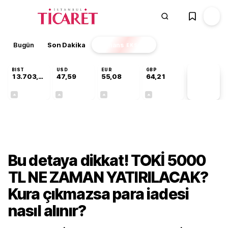
Bugün
Son Dakika
Finans
EKSTRA
BIST
USD
EUR
GBP
13.703,13
47,59
55,08
64,21
PİYASA
VERİLERİ
+0,11%
+0,06%
+0,13%
+0,18%
Gündem
Bu detaya dikkat! TOKİ 5000
TL NE ZAMAN YATIRILACAK?
Kura çıkmazsa para iadesi
nasıl alınır?