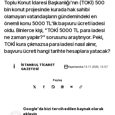
Toplu Konut İdaresi Başkanlığı'nın (TOKİ) 500
bin konut projesinde kurada hak sahibi
olamayan vatandaşların gündemindeki en
önemli konu 5000 TL'lik başvuru ücreti iadesi
oldu. Binlerce kişi, "TOKİ 5000 TL para iadesi
ne zaman yapılır?" sorusunu araştırıyor. Peki,
TOKİ kura çıkmazsa para iadesi nasıl alınır,
başvuru ücreti hangi tarihte hesaplara yatacak?
İSTANBUL TICARET
İ
Yayınlanma
13.11.2025, 12:57
GAZETESI
Paylaş
N
Google'da bizi tercih edilen kaynak olarak
ekleyin