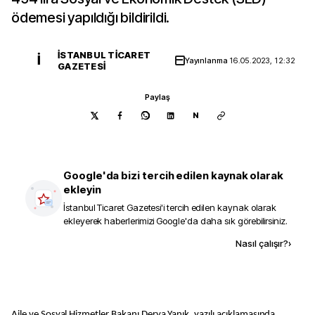
ödemesi yapıldığı bildirildi.
İSTANBUL TICARET
İ
Yayınlanma
16.05.2023, 12:32
GAZETESI
Paylaş
N
Google'da bizi tercih edilen kaynak olarak
ekleyin
İstanbul Ticaret Gazetesi
'i tercih edilen kaynak olarak
ekleyerek haberlerimizi Google'da daha sık görebilirsiniz.
Kaynak ekle
Nasıl çalışır?
›
Aile ve Sosyal Hizmetler Bakanı Derya Yanık, yazılı açıklamasında,