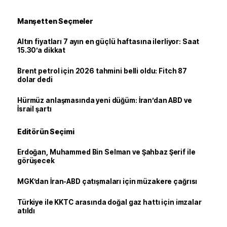
Manşetten Seçmeler
Altın fiyatları 7 ayın en güçlü haftasına ilerliyor: Saat
15.30’a dikkat
Brent petrol için 2026 tahmini belli oldu: Fitch 87
dolar dedi
Hürmüz anlaşmasında yeni düğüm: İran’dan ABD ve
İsrail şartı
Editörün Seçimi
Erdoğan, Muhammed Bin Selman ve Şahbaz Şerif ile
görüşecek
MGK’dan İran-ABD çatışmaları için müzakere çağrısı
Türkiye ile KKTC arasında doğal gaz hattı için imzalar
atıldı