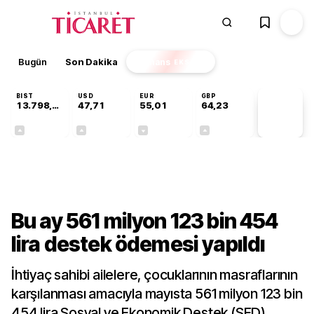
Bugün
Son Dakika
Finans
EKSTRA
BIST
USD
EUR
GBP
13.798,82
47,71
55,01
64,23
PİYASA
VERİLERİ
+0,70%
+0,17%
-0,01%
+0,08%
Gündem
Bu ay 561 milyon 123 bin 454
lira destek ödemesi yapıldı
İhtiyaç sahibi ailelere, çocuklarının masraflarının
karşılanması amacıyla mayısta 561 milyon 123 bin
454 lira Sosyal ve Ekonomik Destek (SED)