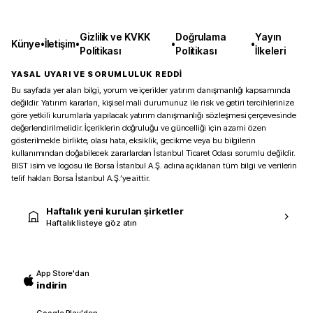
Gizlilik ve KVKK
Doğrulama
Yayın
Künye
•
İletişim
•
•
•
Politikası
Politikası
İlkeleri
YASAL UYARI VE SORUMLULUK REDDİ
Bu sayfada yer alan bilgi, yorum ve içerikler yatırım danışmanlığı kapsamında
değildir. Yatırım kararları, kişisel mali durumunuz ile risk ve getiri tercihlerinize
göre yetkili kurumlarla yapılacak yatırım danışmanlığı sözleşmesi çerçevesinde
değerlendirilmelidir. İçeriklerin doğruluğu ve güncelliği için azami özen
gösterilmekle birlikte, olası hata, eksiklik, gecikme veya bu bilgilerin
kullanımından doğabilecek zararlardan İstanbul Ticaret Odası sorumlu değildir.
BIST isim ve logosu ile Borsa İstanbul A.Ş. adına açıklanan tüm bilgi ve verilerin
telif hakları Borsa İstanbul A.Ş.’ye aittir.
Haftalık yeni kurulan şirketler
Haftalık listeye göz atın
App Store'dan
indirin