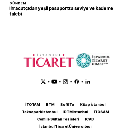
GÜNDEM
İhracatçıdan yeşil pasaportta seviye ve kademe
talebi
•
•
•
•
İTOTAM
BTM
SoftITo
Kitap İstanbul
Teknopark İstanbul
İDTM İstanbul
İTOSAM
Cemile Sultan Tesisleri
ICVB
İstanbul Ticaret Üniversitesi