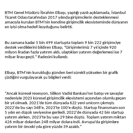
BTM Genel Müdürü İbrahim Elbaşı, yaptığı yazılı açıklamada, İstanbul
Ticaret Odası tarafından 2017 yılında girişimcilerin desteklenmesi
amacıyla kurulan BTM'nin kendine girişimcilik ekosisteminde dünyanın
en iyisi olma hedefi koyduğunu belirtti.
Bu zamana kadar 5 bin 499 startupta toplam 9 bin 222 girişimciye
destek verdiklerini bildiren Elbaşı, "Girişimlerimiz 7 yıl içinde 920
milyon liradan fazla yatırım aldı, ulaştıkları yatırım değerlemesi ise 7
milyar lirayı geçti." ifadesini kullandı.
Elbaşı, BTM'nin kurulduğu günden beri sürekli yükselen bir grafik
çizdiğini vurgulayarak şu bilgileri verdi:
"Ancak küresel resesyon, Silikon Vadisi Bankası'nın batışı ve savaşlar
nedeniyle 2023 küresel girişimcilik ekosistemi açısından olumlu geçen
bir yıl olmadı. 2021'de tüm dünyada 622 yeni unicorn çıkmıştı.
2022'de bu sayı 348'e, 2023'te 100'e düştü. Startup finansmanı son
5 yılın en düşük seviyesine geriledi. 2022'de dünyada 42 bin startup
yatırım alırken, 2023'te bu sayı 29 bine düştü. Toplam yatırım miktarı
426 milyar dolardan 248 milyar dolara indi. Avrupa'da girişimlere
yatırım bir önceki yıla göre yüzde 39 azaldı."