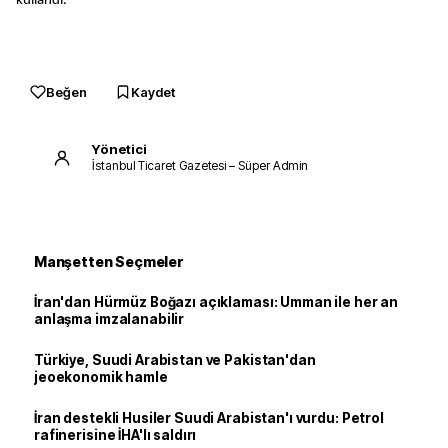
kullandı.
Beğen
Kaydet
Yönetici
İstanbul Ticaret Gazetesi – Süper Admin
Manşetten Seçmeler
İran'dan Hürmüz Boğazı açıklaması: Umman ile her an
anlaşma imzalanabilir
Türkiye, Suudi Arabistan ve Pakistan'dan
jeoekonomik hamle
İran destekli Husiler Suudi Arabistan'ı vurdu: Petrol
rafinerisine İHA'lı saldırı