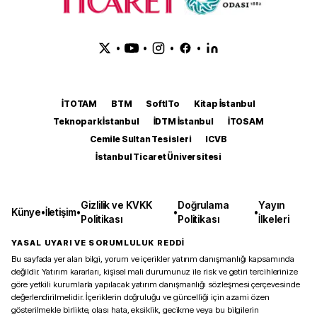
•
•
•
•
İTOTAM
BTM
SoftITo
Kitap İstanbul
Teknopark İstanbul
İDTM İstanbul
İTOSAM
Cemile Sultan Tesisleri
ICVB
İstanbul Ticaret Üniversitesi
Gizlilik ve KVKK
Doğrulama
Yayın
Künye
•
İletişim
•
•
•
Politikası
Politikası
İlkeleri
YASAL UYARI VE SORUMLULUK REDDİ
Bu sayfada yer alan bilgi, yorum ve içerikler yatırım danışmanlığı kapsamında
değildir. Yatırım kararları, kişisel mali durumunuz ile risk ve getiri tercihlerinize
göre yetkili kurumlarla yapılacak yatırım danışmanlığı sözleşmesi çerçevesinde
değerlendirilmelidir. İçeriklerin doğruluğu ve güncelliği için azami özen
gösterilmekle birlikte, olası hata, eksiklik, gecikme veya bu bilgilerin