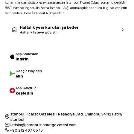
kullanımından doğabilecek zararlardan İstanbul Ticaret Odası sorumlu değildir.
BIST isim ve logosu ile Borsa İstanbul A.Ş. adına açıklanan tüm bilgi ve verilerin
telif hakları Borsa İstanbul A.Ş.’ye aittir.
Haftalık yeni kurulan şirketler
Haftalık listeye göz atın
App Store'dan
indirin
Google Play'den
alın
App Galeri ile
keşfedin
İstanbul Ticaret Gazetesi · Reşadiye Cad. Eminönü 34112 Fatih/
İstanbul
iletisim@istanbulticaretgazetesi.com
+90 212 467 65 15