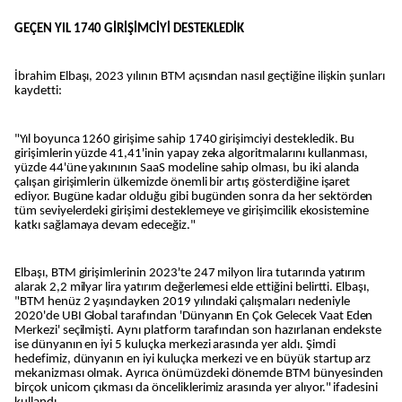
GEÇEN YIL 1740 GİRİŞİMCİYİ DESTEKLEDİK
İbrahim Elbaşı, 2023 yılının BTM açısından nasıl geçtiğine ilişkin şunları
kaydetti:
"Yıl boyunca 1260 girişime sahip 1740 girişimciyi destekledik. Bu
girişimlerin yüzde 41,41'inin yapay zeka algoritmalarını kullanması,
yüzde 44'üne yakınının SaaS modeline sahip olması, bu iki alanda
çalışan girişimlerin ülkemizde önemli bir artış gösterdiğine işaret
ediyor. Bugüne kadar olduğu gibi bugünden sonra da her sektörden
tüm seviyelerdeki girişimi desteklemeye ve girişimcilik ekosistemine
katkı sağlamaya devam edeceğiz."
Elbaşı, BTM girişimlerinin 2023'te 247 milyon lira tutarında yatırım
alarak 2,2 milyar lira yatırım değerlemesi elde ettiğini belirtti. Elbaşı,
"BTM henüz 2 yaşındayken 2019 yılındaki çalışmaları nedeniyle
2020'de UBI Global tarafından 'Dünyanın En Çok Gelecek Vaat Eden
Merkezi' seçilmişti. Aynı platform tarafından son hazırlanan endekste
ise dünyanın en iyi 5 kuluçka merkezi arasında yer aldı. Şimdi
hedefimiz, dünyanın en iyi kuluçka merkezi ve en büyük startup arz
mekanizması olmak. Ayrıca önümüzdeki dönemde BTM bünyesinden
birçok unicorn çıkması da önceliklerimiz arasında yer alıyor." ifadesini