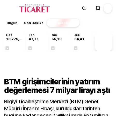
Bugün
Son Dakika
Finans
EKSTRA
BIST
USD
EUR
GBP
13.779,39
47,71
55,19
64,41
PİYASA
VERİLERİ
-0,14%
+0,18%
+0,32%
+0,38%
Sektörel
BTM girişimcilerinin yatırım
değerlemesi 7 milyar lirayı aştı
Bilgiyi Ticarileştirme Merkezi (BTM) Genel
Müdürü İbrahim Elbaşı, kuruldukları tarihten
bugüne kadar geçen 7 yıllık sürede 920 milyon