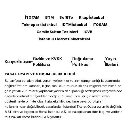
İTOTAM
BTM
SoftITo
Kitap İstanbul
Teknopark İstanbul
İDTM İstanbul
İTOSAM
Cemile Sultan Tesisleri
ICVB
İstanbul Ticaret Üniversitesi
Gizlilik ve KVKK
Doğrulama
Yayın
Künye
•
İletişim
•
•
•
Politikası
Politikası
İlkeleri
YASAL UYARI VE SORUMLULUK REDDİ
Bu sayfada yer alan bilgi, yorum ve içerikler yatırım danışmanlığı kapsamında
değildir. Yatırım kararları, kişisel mali durumunuz ile risk ve getiri tercihlerinize
göre yetkili kurumlarla yapılacak yatırım danışmanlığı sözleşmesi çerçevesinde
değerlendirilmelidir. İçeriklerin doğruluğu ve güncelliği için azami özen
gösterilmekle birlikte, olası hata, eksiklik, gecikme veya bu bilgilerin
kullanımından doğabilecek zararlardan İstanbul Ticaret Odası sorumlu değildir.
BIST isim ve logosu ile Borsa İstanbul A.Ş. adına açıklanan tüm bilgi ve verilerin
telif hakları Borsa İstanbul A.Ş.’ye aittir.