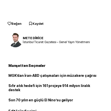
Beğen
Kaydet
METE DİRİCE
İstanbul Ticaret Gazetesi – Genel Yayın Yönetmeni
Manşetten Seçmeler
MGK’dan İran-ABD çatışmaları için müzakere çağrısı
Sıfır atık hedefi için 161 projeye 914 milyon liralık
destek
Son 70 yılın en güçlü El Nino’su geliyor