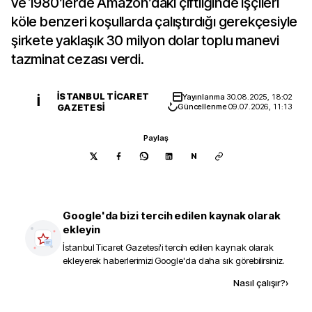
ve 1980’lerde Amazon’daki çiftliğinde işçileri
köle benzeri koşullarda çalıştırdığı gerekçesiyle
şirkete yaklaşık 30 milyon dolar toplu manevi
tazminat cezası verdi.
İSTANBUL TICARET
Yayınlanma
30.08.2025, 18:02
İ
GAZETESI
Güncellenme
09.07.2026, 11:13
Paylaş
N
Google'da bizi tercih edilen kaynak olarak
ekleyin
İstanbul Ticaret Gazetesi
'i tercih edilen kaynak olarak
ekleyerek haberlerimizi Google'da daha sık görebilirsiniz.
Kaynak ekle
Nasıl çalışır?
›