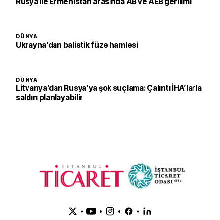
Rusya ile Ermenistan arasında AB ve AEB gerilimi
DÜNYA
Ukrayna’dan balistik füze hamlesi
DÜNYA
Litvanya’dan Rusya’ya şok suçlama: Çalıntı İHA’larla
saldırı planlayabilir
•
•
•
•