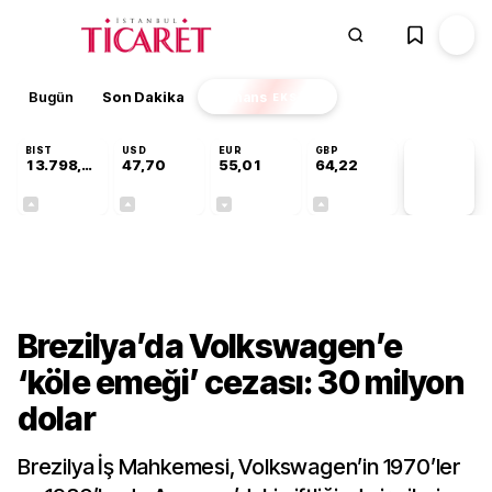
Bugün
Son Dakika
Finans
EKSTRA
BIST
USD
EUR
GBP
13.798,82
47,70
55,01
64,22
PİYASA
VERİLERİ
+0,70%
+0,16%
-0,01%
+0,08%
Dünya
Brezilya’da Volkswagen’e
‘köle emeği’ cezası: 30 milyon
dolar
Brezilya İş Mahkemesi, Volkswagen’in 1970’ler