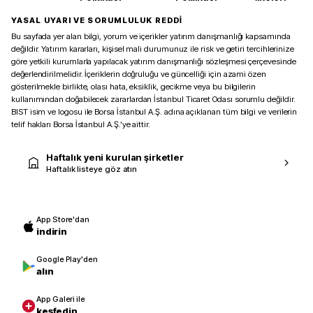
YASAL UYARI VE SORUMLULUK REDDİ
Bu sayfada yer alan bilgi, yorum ve içerikler yatırım danışmanlığı kapsamında
değildir. Yatırım kararları, kişisel mali durumunuz ile risk ve getiri tercihlerinize
göre yetkili kurumlarla yapılacak yatırım danışmanlığı sözleşmesi çerçevesinde
değerlendirilmelidir. İçeriklerin doğruluğu ve güncelliği için azami özen
gösterilmekle birlikte, olası hata, eksiklik, gecikme veya bu bilgilerin
kullanımından doğabilecek zararlardan İstanbul Ticaret Odası sorumlu değildir.
BIST isim ve logosu ile Borsa İstanbul A.Ş. adına açıklanan tüm bilgi ve verilerin
telif hakları Borsa İstanbul A.Ş.’ye aittir.
Haftalık yeni kurulan şirketler
Haftalık listeye göz atın
App Store'dan
indirin
Google Play'den
alın
App Galeri ile
keşfedin