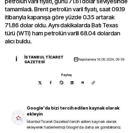
petrolün varil fiyatı, günü 71.61 dolar seviyesinde
tamamladı. Brent petrolün varil fiyatı, saat 09.19
itibarıyla kapanışa göre yüzde 0.35 artarak
71.86 dolar oldu. Aynı dakikalarda Batı Texas
türü (WTI) ham petrolün varili 68.04 dolardan
alıcı buldu.
İSTANBUL TICARET
İ
Yayınlanma
16.09.2024, 09:59
GAZETESI
Paylaş
N
Google'da bizi tercih edilen kaynak olarak
ekleyin
İstanbul Ticaret Gazetesi
'i tercih edilen kaynak olarak
ekleyerek haberlerimizi Google'da daha sık görebilirsiniz.