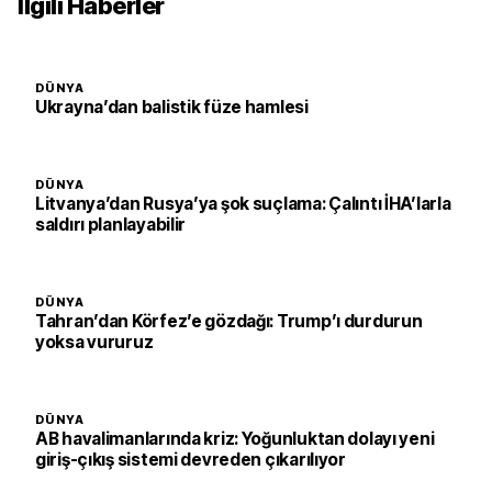
İlgili Haberler
DÜNYA
Ukrayna’dan balistik füze hamlesi
DÜNYA
Litvanya’dan Rusya’ya şok suçlama: Çalıntı İHA’larla
saldırı planlayabilir
DÜNYA
Tahran’dan Körfez’e gözdağı: Trump’ı durdurun
yoksa vururuz
DÜNYA
AB havalimanlarında kriz: Yoğunluktan dolayı yeni
giriş-çıkış sistemi devreden çıkarılıyor