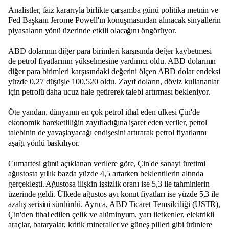
Analistler, faiz kararıyla birlikte çarşamba günü politika metnin ve
Fed Başkanı Jerome Powell'ın konuşmasından alınacak sinyallerin
piyasaların yönü üzerinde etkili olacağını öngörüyor.
ABD dolarının diğer para birimleri karşısında değer kaybetmesi
de petrol fiyatlarının yükselmesine yardımcı oldu. ABD dolarının
diğer para birimleri karşısındaki değerini ölçen ABD dolar endeksi
yüzde 0,27 düşüşle 100,520 oldu. Zayıf doların, döviz kullananlar
için petrolü daha ucuz hale getirerek talebi artırması bekleniyor.
Öte yandan, dünyanın en çok petrol ithal eden ülkesi Çin'de
ekonomik hareketliliğin zayıfladığına işaret eden veriler, petrol
talebinin de yavaşlayacağı endişesini artırarak petrol fiyatlarını
aşağı yönlü baskılıyor.
Cumartesi günü açıklanan verilere göre, Çin'de sanayi üretimi
ağustosta yıllık bazda yüzde 4,5 artarken beklentilerin altında
gerçekleşti. Ağustosa ilişkin işsizlik oranı ise 5,3 ile tahminlerin
üzerinde geldi. Ülkede ağustos ayı konut fiyatları ise yüzde 5,3 ile
azalış serisini sürdürdü. Ayrıca, ABD Ticaret Temsilciliği (USTR),
Çin'den ithal edilen çelik ve alüminyum, yarı iletkenler, elektrikli
araçlar, bataryalar, kritik mineraller ve güneş pilleri gibi ürünlere