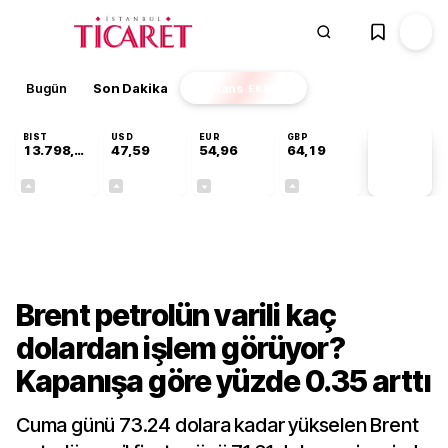
Bugün
Son Dakika
Finans
EKSTRA
BIST
USD
EUR
GBP
13.798,82
47,59
54,96
64,19
PİYASA
VERİLERİ
+0,70%
+0,05%
-0,09%
+0,14%
Dünya
Brent petrolün varili kaç
dolardan işlem görüyor?
Kapanışa göre yüzde 0.35 arttı
Cuma günü 73.24 dolara kadar yükselen Brent