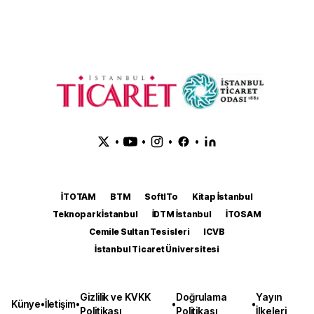
•
•
•
•
İTOTAM
BTM
SoftITo
Kitap İstanbul
Teknopark İstanbul
İDTM İstanbul
İTOSAM
Cemile Sultan Tesisleri
ICVB
İstanbul Ticaret Üniversitesi
Gizlilik ve KVKK
Doğrulama
Yayın
Künye
•
İletişim
•
•
•
Politikası
Politikası
İlkeleri