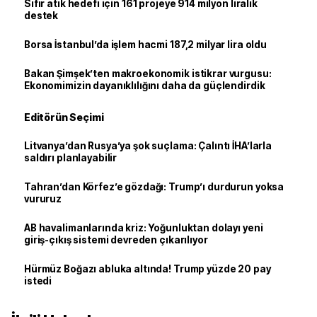
Sıfır atık hedefi için 161 projeye 914 milyon liralık
destek
Borsa İstanbul’da işlem hacmi 187,2 milyar lira oldu
Bakan Şimşek’ten makroekonomik istikrar vurgusu:
Ekonomimizin dayanıklılığını daha da güçlendirdik
Editörün Seçimi
Litvanya’dan Rusya’ya şok suçlama: Çalıntı İHA’larla
saldırı planlayabilir
Tahran’dan Körfez’e gözdağı: Trump’ı durdurun yoksa
vururuz
AB havalimanlarında kriz: Yoğunluktan dolayı yeni
giriş-çıkış sistemi devreden çıkarılıyor
Hürmüz Boğazı abluka altında! Trump yüzde 20 pay
istedi