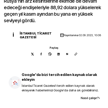
Rusya'nın arz kesintilerine ekimde de devam
edeceği endişeleriyle 88,92 dolara yükselerek
geçen yıl kasım ayından bu yana en yüksek
seviyeyi gördü.
İSTANBUL TICARET
İ
Yayınlanma
02.09.2023, 10:08
GAZETESI
Paylaş
N
Google'da bizi tercih edilen kaynak olarak
ekleyin
İstanbul Ticaret Gazetesi
'i tercih edilen kaynak olarak
ekleyerek haberlerimizi Google'da daha sık görebilirsiniz.
Kaynak ekle
Nasıl çalışır?
›