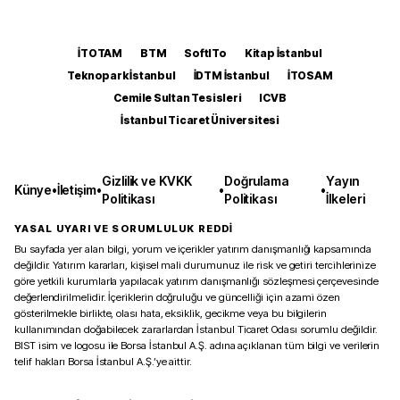
İTOTAM
BTM
SoftITo
Kitap İstanbul
Teknopark İstanbul
İDTM İstanbul
İTOSAM
Cemile Sultan Tesisleri
ICVB
İstanbul Ticaret Üniversitesi
Gizlilik ve KVKK
Doğrulama
Yayın
Künye
•
İletişim
•
•
•
Politikası
Politikası
İlkeleri
YASAL UYARI VE SORUMLULUK REDDİ
Bu sayfada yer alan bilgi, yorum ve içerikler yatırım danışmanlığı kapsamında
değildir. Yatırım kararları, kişisel mali durumunuz ile risk ve getiri tercihlerinize
göre yetkili kurumlarla yapılacak yatırım danışmanlığı sözleşmesi çerçevesinde
değerlendirilmelidir. İçeriklerin doğruluğu ve güncelliği için azami özen
gösterilmekle birlikte, olası hata, eksiklik, gecikme veya bu bilgilerin
kullanımından doğabilecek zararlardan İstanbul Ticaret Odası sorumlu değildir.
BIST isim ve logosu ile Borsa İstanbul A.Ş. adına açıklanan tüm bilgi ve verilerin
telif hakları Borsa İstanbul A.Ş.’ye aittir.