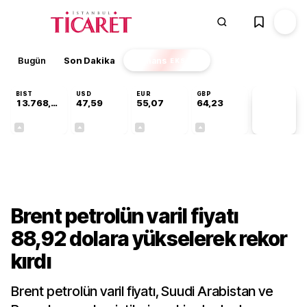
Bugün
Son Dakika
Finans
EKSTRA
BIST
USD
EUR
GBP
13.768,80
47,59
55,07
64,23
PİYASA
VERİLERİ
+0,48%
+0,06%
+0,11%
+0,21%
Gündem
Brent petrolün varil fiyatı
88,92 dolara yükselerek rekor
kırdı
Brent petrolün varil fiyatı, Suudi Arabistan ve