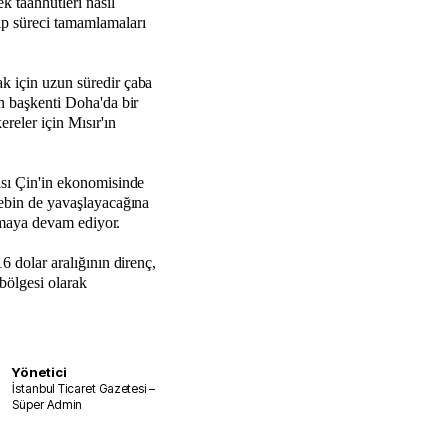
k taahhütleri nasıl
ıp süreci tamamlamaları
k için uzun süredir çaba
ın başkenti Doha'da bir
ereler için Mısır'ın
ısı Çin'in ekonomisinde
lebin de yavaşlayacağına
 olmaya devam ediyor.
6 dolar aralığının direnç,
 bölgesi olarak
Yönetici
İstanbul Ticaret Gazetesi –
Süper Admin