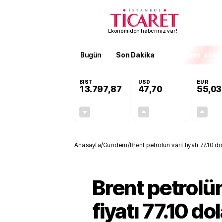
Ekonomiden haberiniz var!
Bugün
Son Dakika
Finans
EKST
BIST
USD
EUR
13.797,87
47,70
55,03
-0,01%
+0,17%
-0,94
0,08
Anasayfa
/
Gündem
/
Brent petrolün varil fiyatı 77.10 do
Brent petrolün
fiyatı 77.10 do