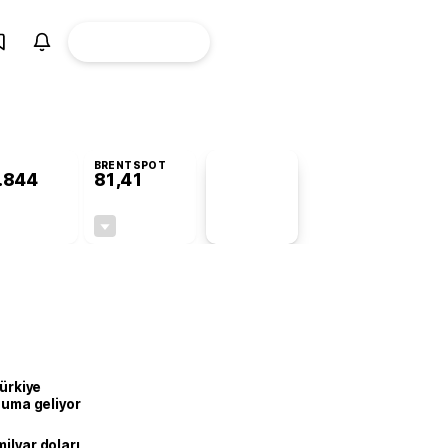
ÜYE
CANLI BORSA
Girişi
BRENTSPOT
.844
81,41
PİYASA
VERİLERİ
+0,37%
-1,65%
+0,00
-1,37
Türkiye
onuma geliyor
ilyar doları