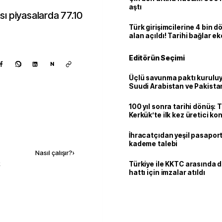
aştı
ası piyasalarda 77.10
Türk girişimcilerine 4 bin 
alan açıldı! Tarihi bağlar 
ortaklığa dönüşüyor
Editörün Seçimi
N
Üçlü savunma paktı kuruluy
Suudi Arabistan ve Pakista
adım
100 yıl sonra tarihi dönüş: 
Kerkük’te ilk kez üretici k
Kaynak ekle
İhracatçıdan yeşil pasaport
kademe talebi
Nasıl çalışır?
›
k
Türkiye ile KKTC arasında 
hattı için imzalar atıldı