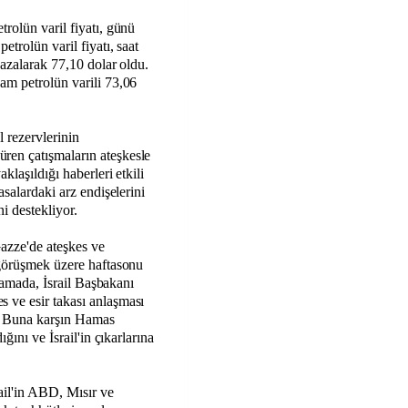
rolün varil fiyatı, günü
trolün varil fiyatı, saat
 azalarak 77,10 dolar oldu.
am petrolün varili 73,06
l rezervlerinin
en çatışmaların ateşkesle
klaşıldığı haberleri etkili
asalardaki arz endişelerini
ni destekliyor.
azze'de ateşkes ve
 görüşmek üzere haftasonu
klamada, İsrail Başbakanı
 ve esir takası anlaşması
di. Buna karşın Hamas
ğını ve İsrail'in çıkarlarına
ail'in ABD, Mısır ve