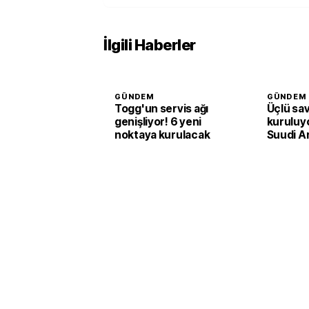
İlgili Haberler
GÜNDEM
GÜNDEM
Togg'un servis ağı
Üçlü sa
genişliyor! 6 yeni
kuruluyo
noktaya kurulacak
Suudi A
Pakista
adım