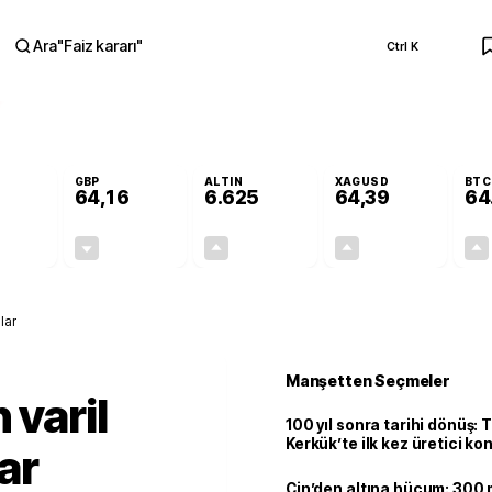
Ara
"
Faiz kararı
"
Ctrl K
RA
GBP
ALTIN
XAGUSD
BTC
64,16
6.625
64,39
64
+0,04%
-0,02%
+2,04%
+4,70%
0,02
-0,01
132,14
2,89
lar
Manşetten Seçmeler
 varil
100 yıl sonra tarihi dönüş: 
Kerkük’te ilk kez üretici k
lar
Çin’den altına hücum: 300 m