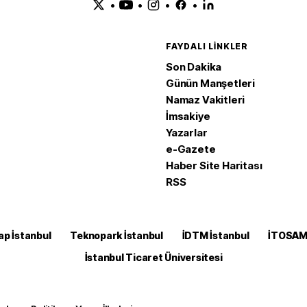
•
•
•
•
FAYDALI LINKLER
Son Dakika
Günün Manşetleri
Namaz Vakitleri
İmsakiye
Yazarlar
e-Gazete
Haber Site Haritası
RSS
ap İstanbul
Teknopark İstanbul
İDTM İstanbul
İTOSA
İstanbul Ticaret Üniversitesi