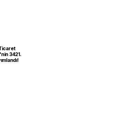
Ticaret
nin 3421.
yımlandı!