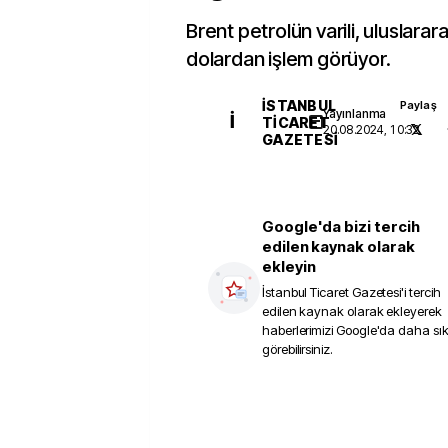
Brent petrolün varili, uluslarar
dolardan işlem görüyor.
İSTANBUL
Paylaş
Yayınlanma
İ
TICARET
20.08.2024, 10:32
GAZETESI
Google'da bizi tercih
edilen kaynak olarak
ekleyin
İstanbul Ticaret Gazetesi
'i tercih
edilen kaynak olarak ekleyerek
haberlerimizi Google'da daha sı
görebilirsiniz.