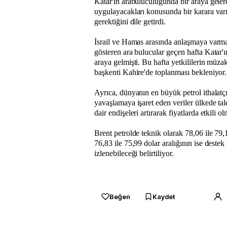
Katar'ın arabuluculuğunda bir araya gelere
uygulayacakları konusunda bir karara var
gerektiğini dile getirdi.
İsrail ve Hamas arasında anlaşmaya varma
gösteren ara bulucular geçen hafta Katar'
araya gelmişti. Bu hafta yetkililerin müzak
başkenti Kahire'de toplanması bekleniyor.
Ayrıca, dünyanın en büyük petrol ithalatç
yavaşlamaya işaret eden veriler ülkede ta
dair endişeleri artırarak fiyatlarda etkili
Brent petrolde teknik olarak 78,06 ile 79,1
76,83 ile 75,99 dolar aralığının ise destek
izlenebileceği belirtiliyor.
Beğen
Kaydet