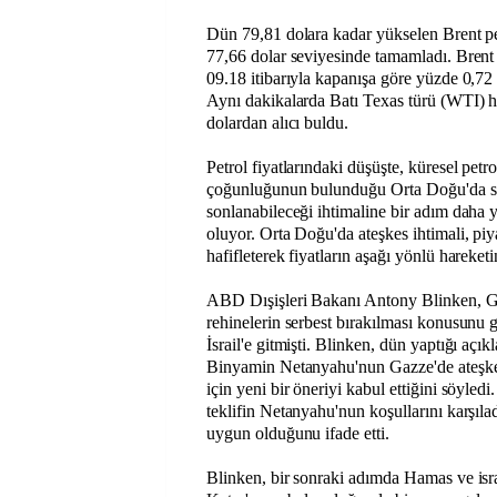
Dün 79,81 dolara kadar yükselen Brent pet
77,66 dolar seviyesinde tamamladı. Brent pe
09.18 itibarıyla kapanışa göre yüzde 0,72
Aynı dakikalarda Batı Texas türü (WTI) h
dolardan alıcı buldu.
Petrol fiyatlarındaki düşüşte, küresel petro
çoğunluğunun bulunduğu Orta Doğu'da sür
sonlanabileceği ihtimaline bir adım daha ya
oluyor. Orta Doğu'da ateşkes ihtimali, piy
hafifleterek fiyatların aşağı yönlü hareketi
ABD Dışişleri Bakanı Antony Blinken, G
rehinelerin serbest bırakılması konusunu
İsrail'e gitmişti. Blinken, dün yaptığı açı
Binyamin Netanyahu'nun Gazze'de ateşkes
için yeni bir öneriyi kabul ettiğini söyle
teklifin Netanyahu'nun koşullarını karşıladı
uygun olduğunu ifade etti.
Blinken, bir sonraki adımda Hamas ve isr