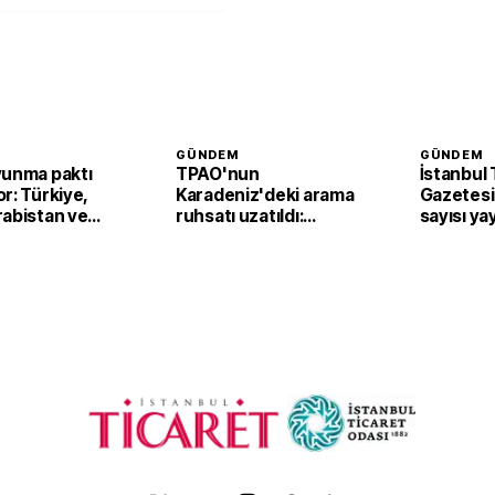
GÜNDEM
GÜNDEM
vunma paktı
TPAO'nun
İstanbul 
r: Türkiye,
Karadeniz'deki arama
Gazetesi'
rabistan ve
ruhsatı uzatıldı:
sayısı ya
n’dan ortak
Samsun açıklarında
faaliyetler sürecek