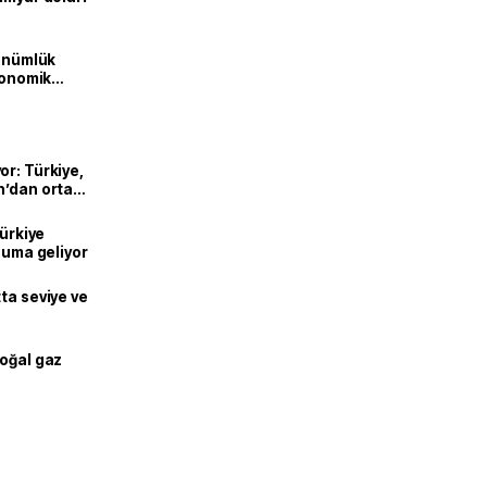
dönümlük
ekonomik
or: Türkiye,
n’dan ortak
Türkiye
onuma geliyor
ta seviye ve
doğal gaz