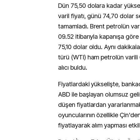
Dün 75,50 dolara kadar yükse
varil fiyatı, günü 74,70 dolar 
tamamladı. Brent petrolün vari
09.52 itibarıyla kapanışa gör
75,10 dolar oldu. Aynı dakikal
türü (WTI) ham petrolün varil
alıcı buldu.
Fiyatlardaki yükselişte, banka
ABD ile başlayan olumsuz gel
düşen fiyatlardan yararlanma
oyuncularının özellikle Çin'de
fiyatlayarak alım yapması etkil