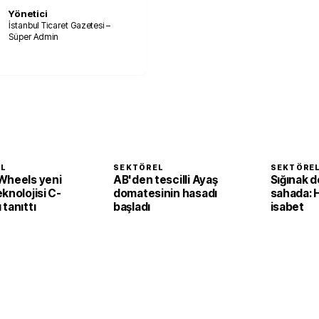
Yönetici
İstanbul Ticaret Gazetesi –
Süper Admin
EL
SEKTÖREL
SEKTÖRE
Wheels yeni
AB'den tescilli Ayaş
Sığınak d
knolojisi C-
domatesinin hasadı
sahada: 
tanıttı
başladı
isabet