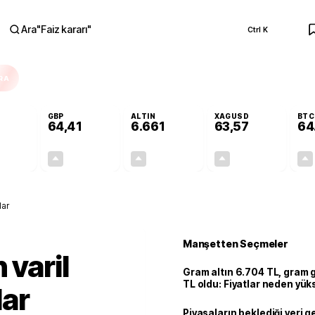
Ara
"
Faiz kararı
"
Ctrl K
RA
GBP
ALTIN
XAGUSD
BTC
64,41
6.661
63,57
64
+0,32%
+0,38%
+2,59%
+3,37%
0,18
0,24
167,96
2,07
lar
Manşetten Seçmeler
 varil
Gram altın 6.704 TL, gram
TL oldu: Fiyatlar neden yük
lar
Piyasaların beklediği veri g