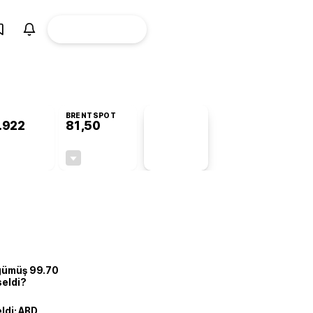
ÜYE
CANLI BORSA
Girişi
BRENTSPOT
.922
81,50
PİYASA
VERİLERİ
+0,78%
-1,55%
+0,00
-1,28
 gümüş 99.70
seldi?
eldi: ABD