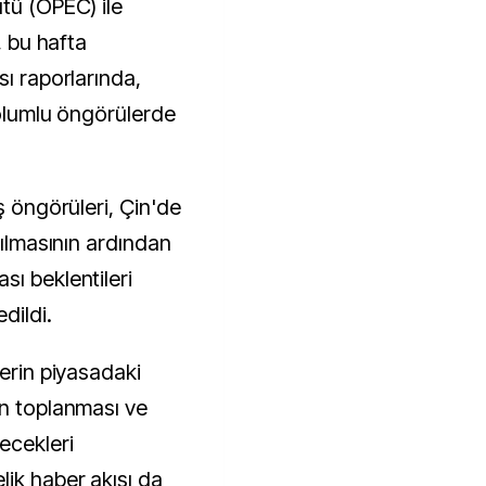
tü (OPEC) ile
, bu hafta
sı raporlarında,
 olumlu öngörülerde
ş öngörüleri, Çin'de
rılmasının ardından
ı beklentileri
dildi.
lerin piyasadaki
in toplanması ve
ecekleri
lik haber akışı da