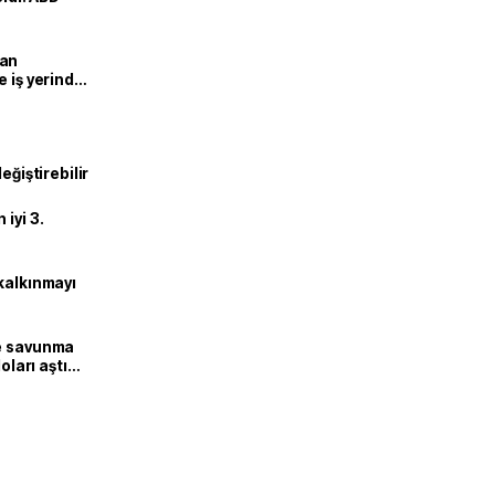
man
e iş yerinde
eğiştirebilir
iyi 3.
kalkınmayı
ne savunma
oları aştı