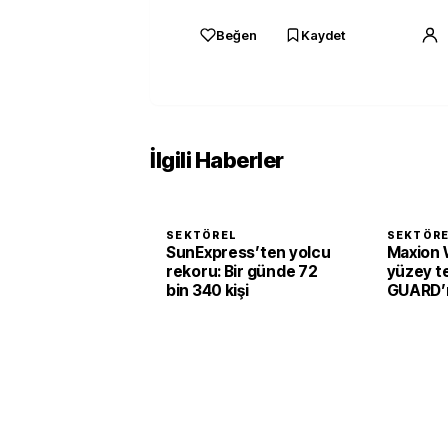
Beğen
Kaydet
İlgili Haberler
SEKTÖREL
SEKTÖR
SunExpress’ten yolcu
Maxion 
rekoru: Bir günde 72
yüzey te
bin 340 kişi
GUARD’ı 