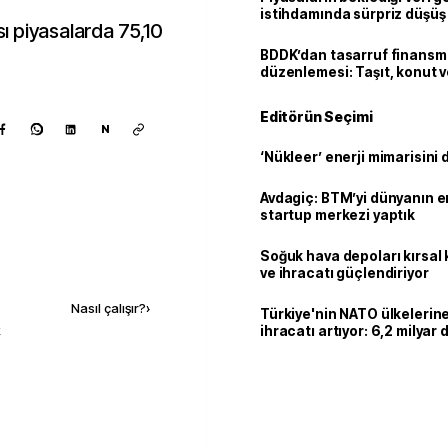
istihdamında sürpriz düşüş
sı piyasalarda 75,10
BDDK’dan tasarruf finans
düzenlemesi: Taşıt, konut v
limitler değişti
Editörün Seçimi
N
‘Nükleer’ enerji mimarisini d
Avdagiç: BTM’yi dünyanın en 
startup merkezi yaptık
Soğuk hava depoları kırsal 
Kaynak ekle
ve ihracatı güçlendiriyor
Nasıl çalışır?
›
Türkiye'nin NATO ülkeleri
k
ihracatı artıyor: 6,2 milyar d
milyar doları aştı