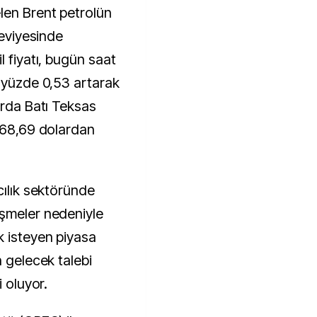
len Brent petrolün
seviyesinde
l fiyatı, bugün saat
e yüzde 0,53 artarak
arda Batı Teksas
i 68,69 dolardan
cılık sektöründe
işmeler nedeniyle
k isteyen piyasa
n gelecek talebi
i oluyor.