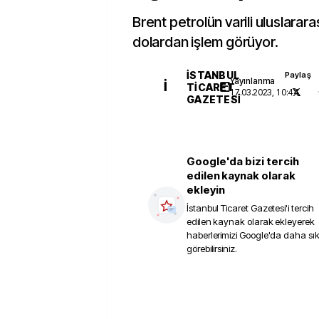
Brent petrolün varili uluslarara
dolardan işlem görüyor.
İSTANBUL
Paylaş
Yayınlanma
İ
TICARET
17.03.2023, 10:44
GAZETESI
Google'da bizi tercih
edilen kaynak olarak
ekleyin
İstanbul Ticaret Gazetesi
'i tercih
edilen kaynak olarak ekleyerek
haberlerimizi Google'da daha sı
görebilirsiniz.