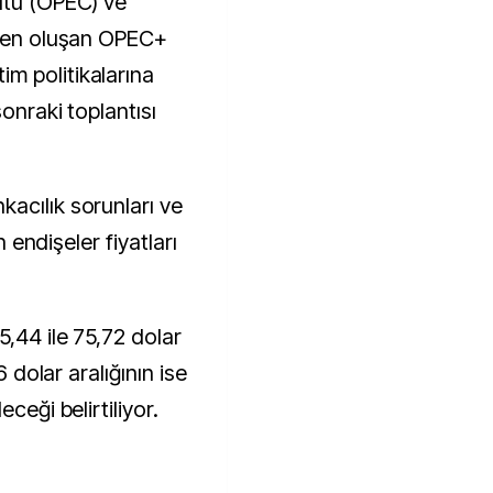
ütü (OPEC) ve
rden oluşan OPEC+
m politikalarına
sonraki toplantısı
acılık sorunları ve
n endişeler fiyatları
5,44 ile 75,72 dolar
6 dolar aralığının ise
ceği belirtiliyor.