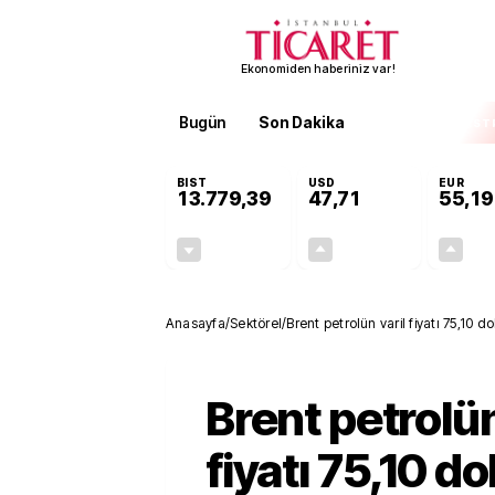
Ekonomiden haberiniz var!
Bugün
Son Dakika
Finans
EKST
BIST
USD
EUR
13.779,39
47,71
55,19
-0,14%
+0,18%
-19,42
0,09
Anasayfa
/
Sektörel
/
Brent petrolün varil fiyatı 75,10 do
Brent petrolün
fiyatı 75,10 do