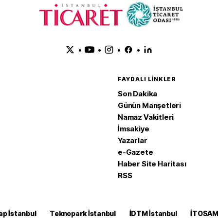
•
•
•
•
FAYDALI LINKLER
Son Dakika
Günün Manşetleri
Namaz Vakitleri
İmsakiye
Yazarlar
e-Gazete
Haber Site Haritası
RSS
ap İstanbul
Teknopark İstanbul
İDTM İstanbul
İTOSA