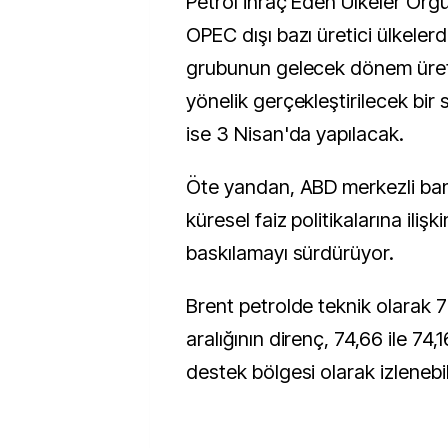
Petrol İhraç Eden Ülkeler Örg
OPEC dışı bazı üretici ülkele
grubunun gelecek dönem üreti
yönelik gerçekleştirilecek bir 
ise 3 Nisan'da yapılacak.
Öte yandan, ABD merkezli bank
küresel faiz politikalarına ilişki
baskılamayı sürdürüyor.
Brent petrolde teknik olarak 7
aralığının direnç, 74,66 ile 74,1
destek bölgesi olarak izlenebile