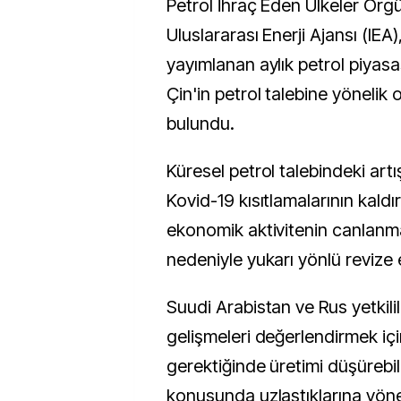
Petrol İhraç Eden Ülkeler Örgü
Uluslararası Enerji Ajansı (IEA)
yayımlanan aylık petrol piyasa
Çin'in petrol talebine yönelik
bulundu.
Küresel petrol talebindeki artı
Kovid-19 kısıtlamalarının kaldı
ekonomik aktivitenin canlanmas
nedeniyle yukarı yönlü revize e
Suudi Arabistan ve Rus yetkili
gelişmeleri değerlendirmek iç
gerektiğinde üretimi düşürebil
konusunda uzlaştıklarına yöne