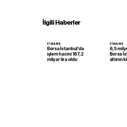
İlgili Haberler
FINANS
FINANS
Borsa İstanbul’da
6,5 milyo
işlem hacmi 187,2
Borsa İs
milyar lira oldu
altının k
yüzde 2