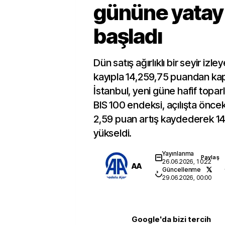
gününe yatay
başladı
Dün satış ağırlıklı bir seyir iz
kayıpla 14,259,75 puandan ka
İstanbul, yeni güne hafif topar
BIS 100 endeksi, açılışta önce
2,59 puan artış kaydederek 1
yükseldi.
Yayınlanma
Paylaş
26.06.2026, 10:22
AA
Güncellenme
29.06.2026, 00:00
Google'da bizi tercih