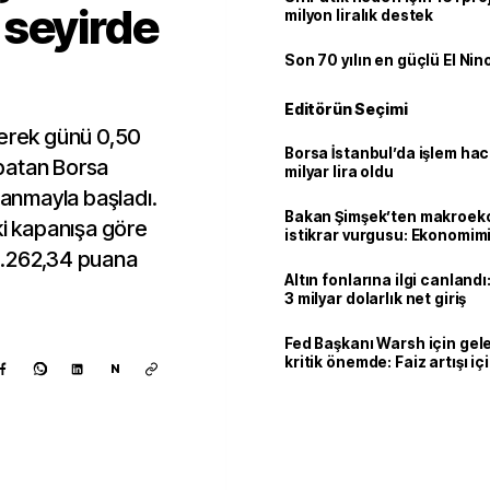
 seyirde
milyon liralık destek
Son 70 yılın en güçlü El Nin
Editörün Seçimi
leyerek günü 0,50
Borsa İstanbul’da işlem hac
patan Borsa
milyar lira oldu
lanmayla başladı.
Bakan Şimşek’ten makroek
ki kapanışa göre
istikrar vurgusu: Ekonomim
dayanıklılığını daha da güç
4.262,34 puana
Altın fonlarına ilgi canlandı:
3 milyar dolarlık net giriş
Fed Başkanı Warsh için gel
kritik önemde: Faiz artışı içi
N
var