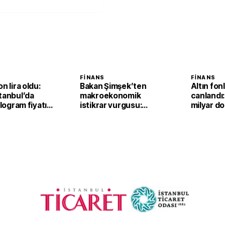
FINANS
FINANS
n lira oldu:
Bakan Şimşek’ten
Altın fonl
tanbul’da
makroekonomik
canlandı:
ilogram fiyatı
istikrar vurgusu:
milyar dol
,2 yükseldi
Ekonomimizin
dayanıklılığını daha da
güçlendirdik