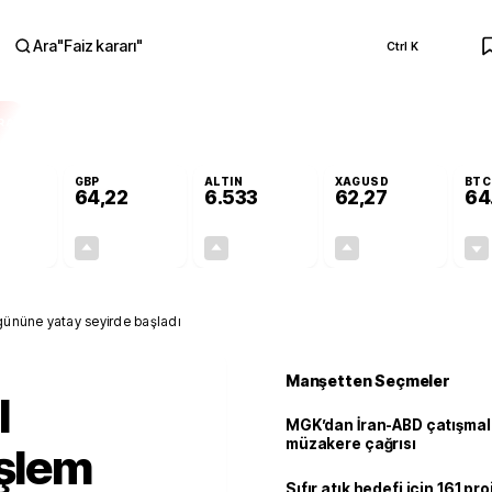
Ara
"
Faiz kararı
"
Ctrl K
RA
GBP
ALTIN
XAGUSD
BTC
64,22
6.533
62,27
64
-0,01%
+0,07%
+0,62%
+1,25%
0,00
0,05
40,52
0,77
 gününe yatay seyirde başladı
Manşetten Seçmeler
l
MGK’dan İran-ABD çatışmala
müzakere çağrısı
işlem
Sıfır atık hedefi için 161 pr