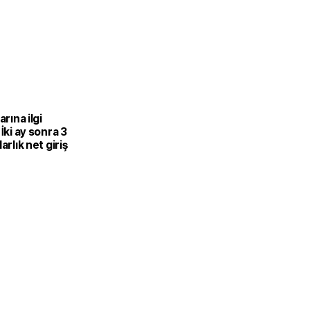
arına ilgi
 İki ay sonra 3
arlık net giriş