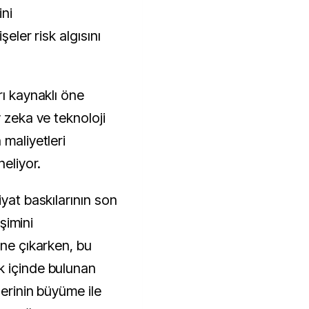
ini
şeler risk algısını
rı kaynaklı öne
y zeka ve teknoloji
 maliyetleri
neliyor.
iyat baskılarının son
işimini
öne çıkarken, bu
k içinde bulunan
lerinin büyüme ile