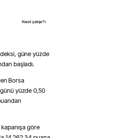
Kaynak ekle
Nasıl çalışır?
›
k
ndan başladı.
eyen Borsa
, günü yüzde 0,50
 puandan
i kapanışa göre
şla 14.262,34 puana