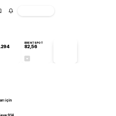
ÜYE
CANLI BORSA
Girişi
BRENTSPOT
.294
82,56
PİYASA
VERİLERİ
-0,38%
-0,27%
+0,00
-0,22
rı için
ojeye 914