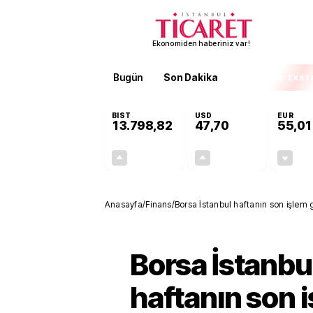
Ekonomiden haberiniz var!
Bugün
Son Dakika
Finans
EKST
BIST
USD
EUR
13.798,82
47,70
55,01
+0,70%
+0,16%
95,68
0,08
Anasayfa
/
Finans
/
Borsa İstanbul haftanın son işlem
Borsa İstanbu
haftanın son 