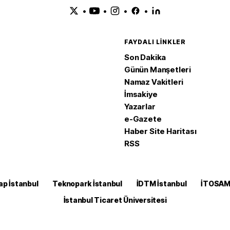
•
•
•
•
FAYDALI LINKLER
Son Dakika
Günün Manşetleri
Namaz Vakitleri
İmsakiye
Yazarlar
e-Gazete
Haber Site Haritası
RSS
ap İstanbul
Teknopark İstanbul
İDTM İstanbul
İTOSA
İstanbul Ticaret Üniversitesi