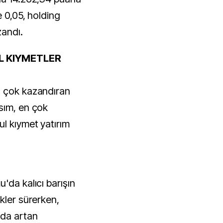
e 0,05, holding
andı.
L KIYMETLER
n çok kazandıran
sım, en çok
ul kıymet yatırım
'da kalıcı barışın
kler sürerken,
nda artan