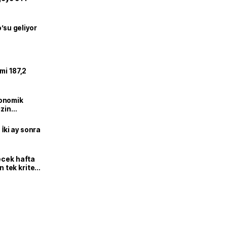
o’su geliyor
mi 187,2
onomik
izin
lendirdik
 İki ay sonra
ecek hafta
n tek kriter