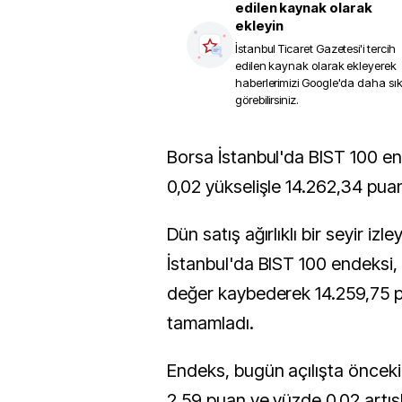
edilen kaynak olarak
ekleyin
İstanbul Ticaret Gazetesi
'i tercih
edilen kaynak olarak ekleyerek
haberlerimizi Google'da daha sı
görebilirsiniz.
Borsa İstanbul'da BIST 100 endeksi, güne yüzde
0,02 yükselişle 14.262,34 pua
Dün satış ağırlıklı bir seyir izl
İstanbul'da BIST 100 endeksi
değer kaybederek 14.259,75
tamamladı.
Endeks, bugün açılışta öncek
2,59 puan ve yüzde 0,02 artı