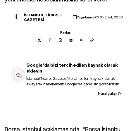
İSTANBUL TICARET
İ
Yayınlanma
03.05.2024, 20:53
GAZETESI
Paylaş
N
Google'da bizi tercih edilen kaynak olarak
ekleyin
İstanbul Ticaret Gazetesi
'i tercih edilen kaynak olarak
ekleyerek haberlerimizi Google'da daha sık görebilirsiniz.
Kaynak ekle
Nasıl çalışır?
›
Borsa İstanbul açıklamasında, "Borsa İstanbul