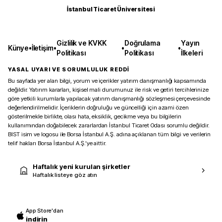
İstanbul Ticaret Üniversitesi
Gizlilik ve KVKK
Doğrulama
Yayın
Künye
•
İletişim
•
•
•
Politikası
Politikası
İlkeleri
YASAL UYARI VE SORUMLULUK REDDİ
Bu sayfada yer alan bilgi, yorum ve içerikler yatırım danışmanlığı kapsamında
değildir. Yatırım kararları, kişisel mali durumunuz ile risk ve getiri tercihlerinize
göre yetkili kurumlarla yapılacak yatırım danışmanlığı sözleşmesi çerçevesinde
değerlendirilmelidir. İçeriklerin doğruluğu ve güncelliği için azami özen
gösterilmekle birlikte, olası hata, eksiklik, gecikme veya bu bilgilerin
kullanımından doğabilecek zararlardan İstanbul Ticaret Odası sorumlu değildir.
BIST isim ve logosu ile Borsa İstanbul A.Ş. adına açıklanan tüm bilgi ve verilerin
telif hakları Borsa İstanbul A.Ş.’ye aittir.
Haftalık yeni kurulan şirketler
Haftalık listeye göz atın
App Store'dan
indirin