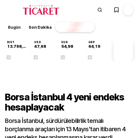
Bugün
Son Dakika
Finans
EKSTRA
BIST
USD
EUR
GBP
13.798,82
47,68
54,98
64,19
PİYASA
VERİLERİ
+0,70%
+0,11%
-0,06%
+0,03%
Gündem
Borsa İstanbul 4 yeni endeks
hesaplayacak
Borsa İstanbul, sürdürülebilirlik temalı
borçlanma araçları için 13 Mayıs'tan itibaren 4
yeni endeks hesaplanmasına karar verdi.