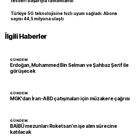
testleri başarıyla tamamlandı
Türkiye 5G teknolojisine hızlı uyum sağladı: Abone
sayısı 44,5 milyona ulaştı
İlgili Haberler
GÜNDEM
Erdoğan, Muhammed Bin Selman ve Şahbaz Şerif ile
görüşecek
GÜNDEM
MGK’dan İran-ABD çatışmaları için müzakere çağrısı
GÜNDEM
BAİBÜ mezunları Roketsan’ın işe alım sürecine
katılacak