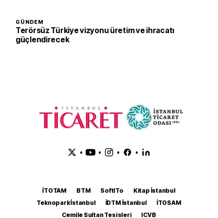
GÜNDEM
Terörsüz Türkiye vizyonu üretim ve ihracatı
güçlendirecek
•
•
•
•
İTOTAM
BTM
SoftITo
Kitap İstanbul
Teknopark İstanbul
İDTM İstanbul
İTOSAM
Cemile Sultan Tesisleri
ICVB